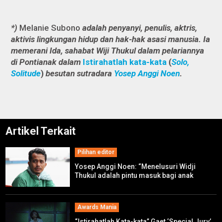
*)
Melanie Subono
adalah penyanyi, penulis, aktris,
aktivis lingkungan hidup dan hak-hak asasi manusia. Ia
memerani Ida, sahabat Wiji Thukul dalam pelariannya
di Pontianak dalam
Istirahatlah kata-kata
(
Solo,
Solitude
)
besutan sutradara
Yosep Anggi Noen
.
Artikel Terkait
Pilihan editor
Yosep Anggi Noen: “Menelusuri Widji
Thukul adalah pintu masuk bagi anak
muda!”
Awards Mania
“Istirahatlah Kata-kata” Gaet ‘Special Jury’