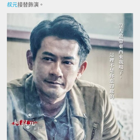
叔元
接替飾演。