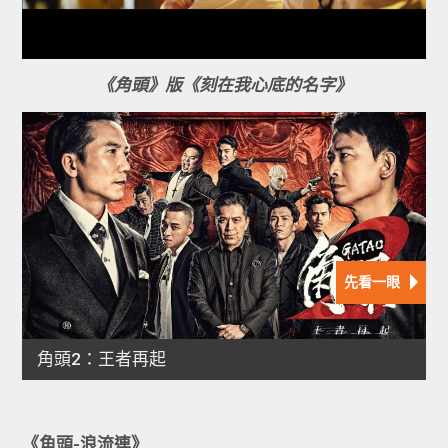
《角頭》版《刻在我心底的名字》
《角頭-
浪流連》