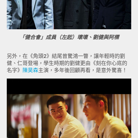
「健合會」成員（左起）壞壞、劉健與阿標
另外，在《角頭2》結尾曾驚鴻一瞥，讓年輕時的劉
健、仁哥登場，學生時期的劉健更由《刻在你心底的
名字》
陳昊森
主演，多年後回顧再看，是意外驚喜！