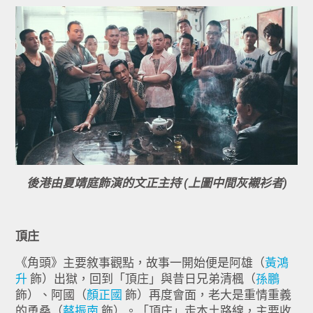
後港由夏靖庭飾演的文正主持 (
上圖中間灰襯衫者)
頂庄
《角頭》主要敘事觀點，故事一開始便是阿雄（
黃鴻
升
飾）出獄，回到「頂庄」與昔日兄弟清楓（
孫鵬
飾）、阿國（
顏正國
飾）再度會面，老大是重情重義
的勇桑（
蔡振南
飾）。「頂庄」走本土路線，主要收