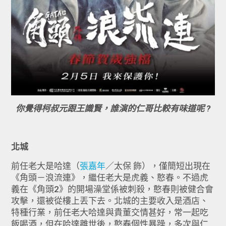
你覺得柯叔元跟王識賢，誰演的仁哥比較有味道呢 ?
北城
前任老大是哈達（
張嘉年
／太保 飾），僅簡短出現在
《角頭－浪流連》，繼任老大是虎義、憨春。不過虎
義在《角頭2》的開場澡堂係被刺殺，憨春則被健合會
攻擊，還被從樓上丟下去。北城的主要收入是酒店、
特種行業，前任老大哈達與貴董交情甚好，常一起吃
飯喝酒，但在哈達離世後，憨春個性暴躁，多次與仁