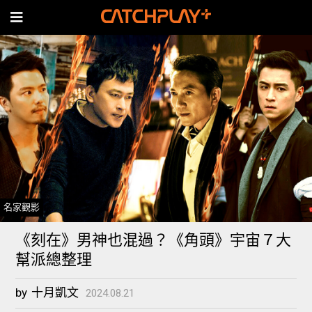
名家觀影
《刻在》男神也混過？《角頭》宇宙７大
幫派總整理
by
十月凱文
2024.08.21