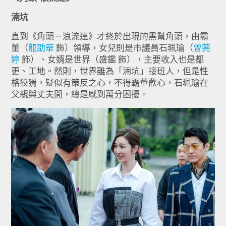
湳坑
直到《角頭－浪流連》才終於出現的黑幫角頭，由霸
董（
龍劭華
飾）領導，女兒則是市議員石珮瑜（
曾莞
婷
飾）、女婿是世界（盛鑑 飾），主要收入也是都
更、工地。然則，世界雖為「湳坑」接班人，但是性
格狡猾，疑似有策反之心，不得霸董歡心，石珮瑜在
父親與丈夫間，總是感到萬分困擾。