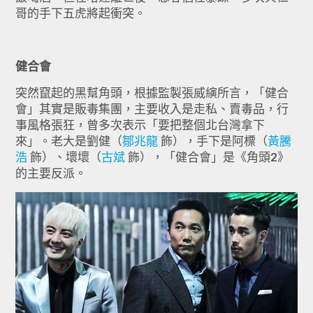
哥的手下五虎將起衝突。
健合會
突然竄起的黑幫角頭，根據監製張威縯所言，「健合
會」其實是販毒集團，主要收入是走私、賣毒品，行
事風格張狂，曾多次表示「要把整個北台灣拿下
來」。老大是劉健（
鄒兆龍
飾），手下是阿標（
黃騰
浩
飾）、壞壞（
古斌
飾），「健合會」是《角頭2》
的主要反派。