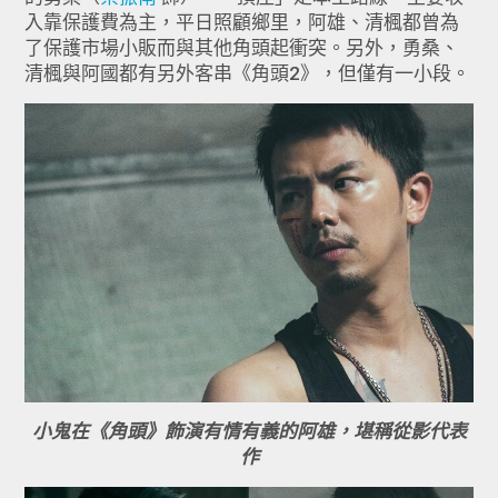
入靠保護費為主，平日照顧鄉里，阿雄、清楓都曾為
了保護市場小販而與其他角頭起衝突。另外，勇桑、
清楓與阿國都有另外客串《角頭2》，但僅有一小段。
小鬼在《角頭》飾演有情有義的阿雄，堪稱從影代表
作