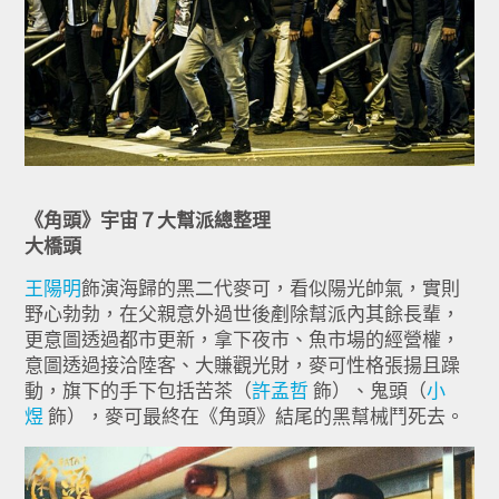
《角頭》宇宙７大幫派總整理
大橋頭
王陽明
飾演海歸的黑二代麥可，看似陽光帥氣，實則
野心勃勃，在父親意外過世後剷除幫派內其餘長輩，
更意圖透過都市更新，拿下夜市、魚市場的經營權，
意圖透過接洽陸客、大賺觀光財，麥可性格張揚且躁
動，旗下的手下包括苦茶（
許孟哲
飾）、鬼頭（
小
煜
飾），麥可最終在《角頭》結尾的黑幫械鬥死去。