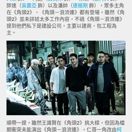
胖達（
吳震亞
飾）以及潘帥（
唐振剛
飾），眾多主角
在《角頭2》、《角頭－浪流連》都有登場。雖然《角
頭2》並未詳述太多工作內容，不過《角頭－浪流連》
提到他們私下是建設公司，主要以建商、包工程為
主。
順帶一提，雖然王識賢在《角頭2》挑大樑，但因為檔
期衝突未能演出《角頭－浪流連》，仁哥一角改由
柯