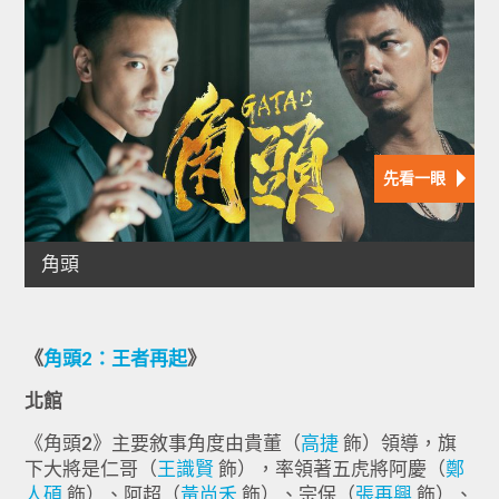
《
角頭2：王者再起
》
北館
《角頭2》主要敘事角度由貴董（
高捷
飾）領導，旗
下大將是仁哥（
王識賢
飾），率領著五虎將阿慶（
鄭
人碩
飾）、阿超（
黃尚禾
飾）、宗保（
張再興
飾）、