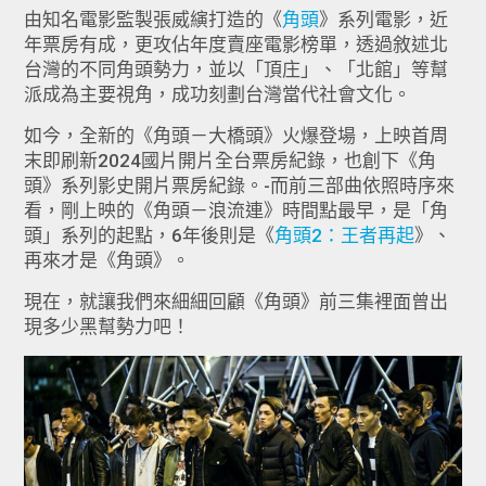
由知名電影監製張威縯打造的《
角頭
》系列電影，近
年票房有成，更攻佔年度賣座電影榜單，透過敘述北
台灣的不同角頭勢力，並以「頂庄」、「北館」等幫
派成為主要視角，成功刻劃台灣當代社會文化。
如今，全新的《角頭－大橋頭》火爆登場，上映首周
末即刷新2024國片開片全台票房紀錄，也創下《角
頭》系列影史開片票房紀錄。-而前三部曲依照時序來
看，剛上映的《角頭－浪流連》時間點最早，是「角
頭」系列的起點，6年後則是《
角頭2：王者再起
》、
再來才是《角頭》。
現在，就讓我們來細細回顧《角頭》前三集裡面曾出
現多少黑幫勢力吧！