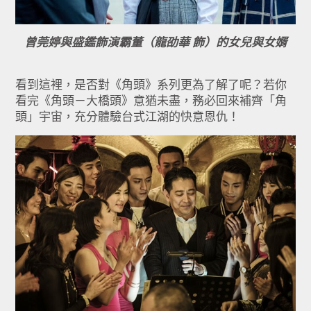
曾莞婷與盛鑑飾演霸董（龍劭華 飾）的女兒與女婿
看到這裡，是否對《角頭》系列更為了解了呢？若你
看完《角頭－大橋頭》意猶未盡，務必回來補齊「角
頭」宇宙，充分體驗台式江湖的快意恩仇！