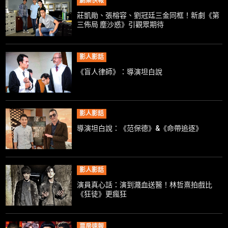
劇集快報
莊凱勛、張榕容、劉冠廷三金同框！新劇《第
三佈局 塵沙惑》引觀眾期待
影人影話
《盲人律師》：導演坦白說
影人影話
導演坦白說：《范保德》&《命帶追逐》
影人影話
演員真心話：演到濺血送醫！林哲熹拍戲比
《狂徒》更瘋狂
票房速報