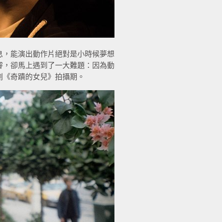
息，能演出動作片絕對是小時候夢想
睿，卻馬上遇到了一大難題：因為動
劇《奇蹟的女兒》拍攝期。