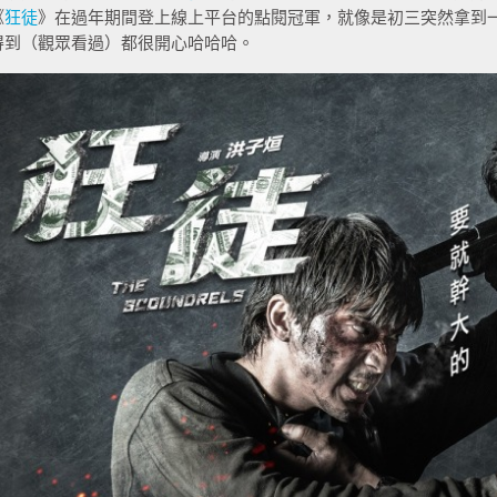
《
狂徒
》在過年期間登上線上平台的點閱冠軍，就像是初三突然拿到
得到（觀眾看過）都很開心哈哈哈。