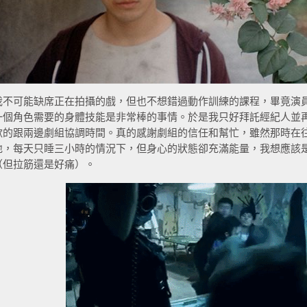
我不可能缺席正在拍攝的戲，但也不想錯過動作訓練的課程，畢竟演
一個角色需要的身體技能是非常棒的事情。於是我只好拜託經紀人並
歉的跟兩邊劇組協調時間。真的感謝劇組的信任和幫忙，雖然那時在
地，每天只睡三小時的情況下，但身心的狀態卻充滿能量，我想應該
（但拉筋還是好痛）。