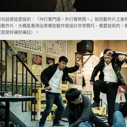
有句話是這麼說的：「內行看門道，外行看熱鬧。」拍完動作片之後
看動作片，大概能看得出來哪些動作是設計非常精巧、需要技術的，
（就是好痛好痛拉）。