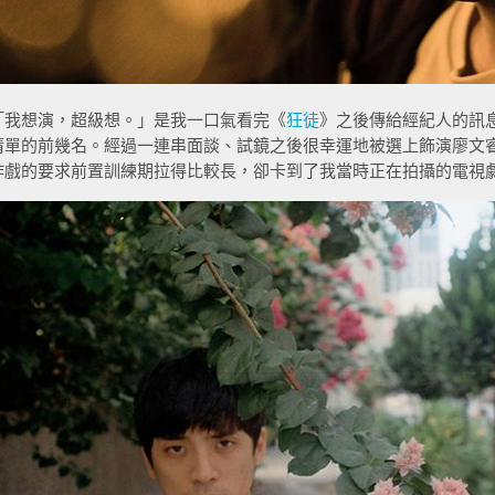
「我想演，超級想。」是我一口氣看完《
狂徒
》之後傳給經紀人的訊
清單的前幾名。經過一連串面談、試鏡之後很幸運地被選上飾演廖文
作戲的要求前置訓練期拉得比較長，卻卡到了我當時正在拍攝的電視