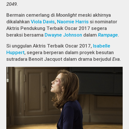
2049.
Bermain cemerlang di
Moonlight
meski akhirnya
dikalahkan
Viola Davis
,
Naomie Harris
si nominator
Aktris Pendukung Terbaik Oscar 2017 segera
beraksi bersama
Dwayne Johnson
dalam
Rampage
.
Si unggulan Aktris Terbaik Oscar 2017,
Isabelle
Huppert
, segera berperan dalam proyek besutan
sutradara Benoit Jacquot dalam drama berjudul
Eva.