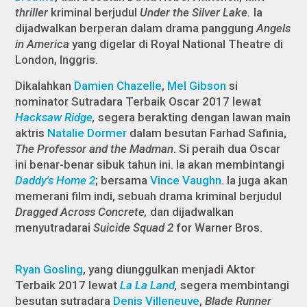
thriller
kriminal berjudul
Under the Silver Lake.
Ia
dijadwalkan berperan dalam drama panggung
Angels
in America
yang digelar di Royal National Theatre di
London, Inggris.
Dikalahkan
Damien Chazelle
,
Mel Gibson
si
nominator Sutradara Terbaik Oscar 2017 lewat
Hacksaw Ridge
,
segera berakting dengan lawan main
aktris
Natalie Dormer
dalam besutan Farhad Safinia,
The Professor and the Madman
. Si peraih dua Oscar
ini benar-benar sibuk tahun ini. Ia akan membintangi
Daddy's Home 2
; bersama
Vince Vaughn
. Ia juga akan
memerani film indi, sebuah drama kriminal
berjudul
Dragged Across Concrete,
dan dijadwalkan
menyutradarai
Suicide Squad 2
for Warner Bros.
Ryan Gosling
, yang diunggulkan menjadi Aktor
Terbaik 2017 lewat
La La Land
,
segera membintangi
besutan sutradara
Denis Villeneuve
,
Blade Runner