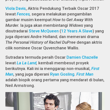
Viola Davis
, Aktris Pendukung Terbaik Oscar 2017
lewat
Fences
,
segera melakukan pengambilan
gambar musim keempat
How to Get Away With
Murder.
Ia juga akan membintangi
Widows
yang
disutradarai
Steve McQueen
(
12 Years A Slave
) yang
juga diperani Andre Holland; dan memerani drama
The Personal History of Rachel DuPree
dengan aktris
cilik nominee Oscar Quvenzhane Wallis.
Sutradara termuda peraih Oscar
Damien Chazelle
lewat
La La Land
,
kembali membesut proyek
berikutnya. Kali ini ia menggarap non-musikal,
First
Man
, yang juga diperani
Ryan Gosling
.
First Man
adalah biopik orang pertama yang mendarat di bulan,
Neil Armstrong.