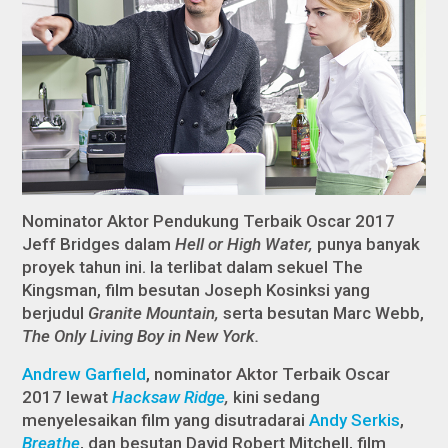
Nominator Aktor Pendukung Terbaik Oscar 2017
Jeff Bridges dalam
Hell or High Water,
punya banyak
proyek tahun ini. Ia terlibat dalam sekuel The
Kingsman, film besutan Joseph Kosinksi yang
berjudul
Granite Mountain,
serta besutan Marc Webb,
The Only Living Boy in New York.
Andrew Garfield
, nominator Aktor Terbaik Oscar
2017 lewat
Hacksaw Ridge
,
kini sedang
menyelesaikan film yang disutradarai
Andy Serkis
,
Breathe
, dan besutan David Robert Mitchell, film