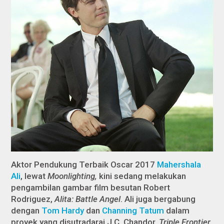
Aktor Pendukung Terbaik Oscar 2017
Mahershala
Ali
, lewat
Moonlighting,
kini sedang melakukan
pengambilan gambar film besutan Robert
Rodriguez,
Alita: Battle Angel
. Ali juga bergabung
dengan
Tom Hardy
dan
Channing Tatum
dalam
proyek yang disutradarai J.C. Chandor,
Triple Frontier.