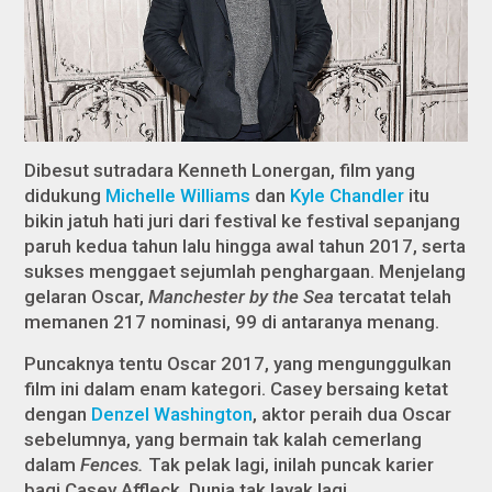
Dibesut sutradara Kenneth Lonergan, film yang
didukung
Michelle Williams
dan
Kyle Chandler
itu
bikin jatuh hati juri dari festival ke festival sepanjang
paruh kedua tahun lalu hingga awal tahun 2017, serta
sukses menggaet sejumlah penghargaan. Menjelang
gelaran Oscar,
Manchester by the Sea
tercatat telah
memanen 217 nominasi, 99 di antaranya menang.
Puncaknya tentu Oscar 2017, yang mengunggulkan
film ini dalam enam kategori. Casey bersaing ketat
dengan
Denzel Washington
, aktor peraih dua Oscar
sebelumnya, yang bermain tak kalah cemerlang
dalam
Fences.
Tak pelak lagi, inilah puncak karier
bagi Casey Affleck. Dunia tak layak lagi