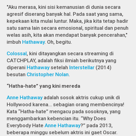
"Aku merasa, kini sisi kemanusian di dunia secara
agresif diserang banyak hal. Pada saat yang sama,
kepekaan kita mulai luntur. Maka, jika kita tetap hadir
satu sama lain secara emosional, spiritual dan penuh
welas asih, kita akan mendapat banyak pencerahan,"
imbuh
Hathaway
. Oh, begitu.
Colossal
,
kini ditayangkan secara
streaming
di
CATCHPLAY, adalah fiksi ilmiah berikutnya yang
diperani
Hathaway
setelah
Interstellar
(2014)
besutan
Christopher Nolan
.
“Hatha-hate” yang kini mereda
Anne Hathaway
adalah sosok aktris cukup unik di
Hollywood karena… sebagian orang membencinya!
Kata “Hatha-hate” mengacu pada sosoknya, yang
menggambarkan kebencian itu. “Why Does
Everybody Hate
Anne Hathaway
?” pada 2013,
beberapa minggu sebelum aktris ini gaet Oscar.