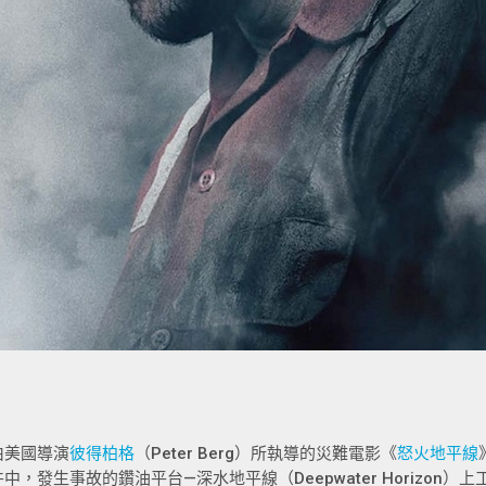
由美國導演
彼得柏格
（Peter Berg）所執導的災難電影《
怒火地平線
件中，發生事故的鑽油平台—深水地平線（Deepwater Horizo