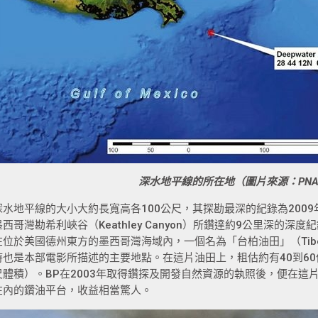
深水地平線的所在地（圖片來源：
PN
深水地平線的大小大約長寬高各100公尺，其探勘最深的紀錄為200
墨西哥灣勘希利峽谷（Keathley Canyon）所鑽達約9公里深的
在位於美國德州東方的墨西哥灣海域內，一個名為「台柏油田」（Tiber O
時也是本部電影所描述的主要地點。在這片油田上，粗估約有40到60億
尺體積）。BP在2003年取得鑽探及開發自然資源的執照後，便在這
在內的鑽油平台，收益相當驚人。