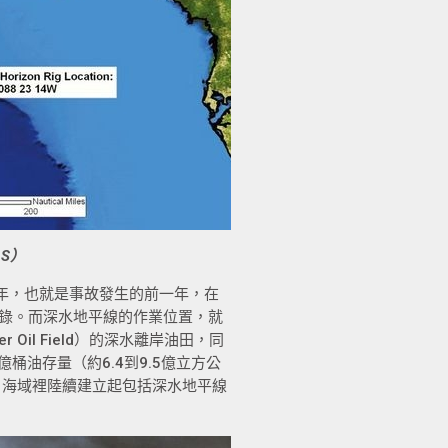
AS
）
9年，也就是事故發生的前一年，在
深度紀錄。而深水地平線的作業位置，就
il Field）的深水離岸油田，同
桶油存量（約6.4到9.5億立方公
片海域裡陸續建立起包括深水地平線