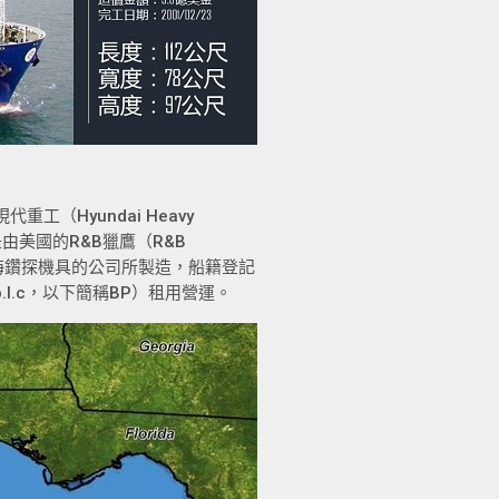
工（Hyundai Heavy
是由美國的R&B獵鷹（R&B
造深海鑽探機具的公司所製造，船籍登記
p.l.c，以下簡稱BP）租用營運。