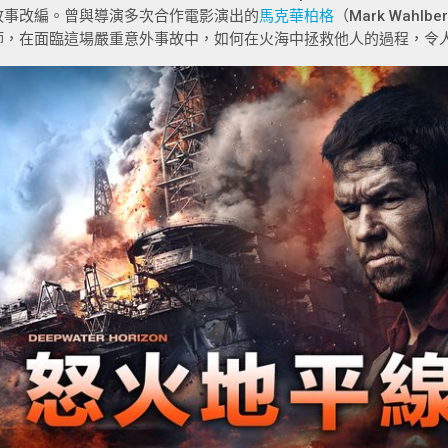
故事改編。曾與導演多次合作電影演出的
馬克華柏格
（Mark Wah
師，在面臨這場嚴重意外事故中，如何在火海中拯救他人的過程，令