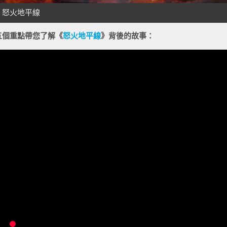
五個重點帶您了解《
怒火地平線
》背後的故事：