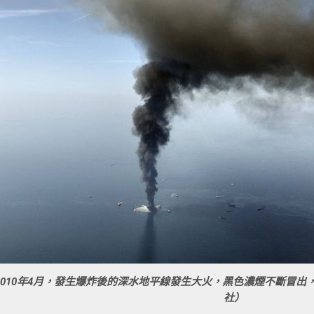
010
年
4
月，發生爆炸後的深水地平線發生大火，黑色濃煙不斷冒出
社）