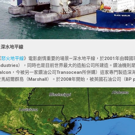
1.深水地平線
《
怒火地平線
》電影劇情重要的場景—深水地平線，於2001年由韓國現代重
Industries），同時也是目前世界最大的造船公司所建造。鑽油機則
Falcon，今被另一家鑽油公司Transocean所併購）這家專門製
於馬紹爾群島（Marshall）。於2008年開始，被英國石油公司（BP 