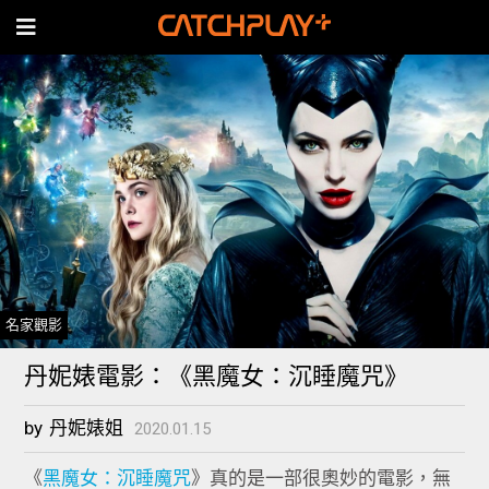
名家觀影
丹妮婊電影：《黑魔女：沉睡魔咒》
by
丹妮婊姐
2020.01.15
《
黑魔女：沉睡魔咒
》真的是一部很奧妙的電影，無