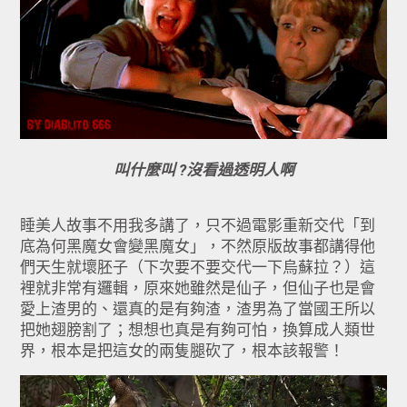
叫什麼叫 ?沒看過透明人啊
睡美人故事不用我多講了，只不過電影重新交代「到
底為何黑魔女會變黑魔女」，不然原版故事都講得他
們天生就壞胚子（下次要不要交代一下烏蘇拉？）這
裡就非常有邏輯，原來她雖然是仙子，但仙子也是會
愛上渣男的、還真的是有夠渣，渣男為了當國王所以
把她翅膀割了；想想也真是有夠可怕，換算成人類世
界，根本是把這女的兩隻腿砍了，根本該報警！