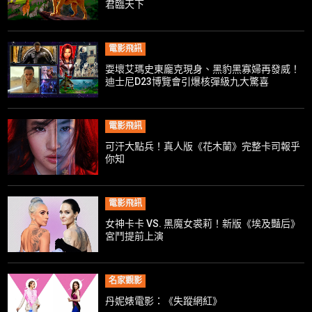
君臨天下
電影飛訊
耍壞艾瑪史東龐克現身、黑豹黑寡婦再發威！
迪士尼D23博覽會引爆核彈級九大驚喜
電影飛訊
可汗大點兵！真人版《花木蘭》完整卡司報乎
你知
電影飛訊
女神卡卡 VS. 黑魔女裘莉！新版《埃及豔后》
宮鬥提前上演
名家觀影
丹妮婊電影：《失蹤網紅》