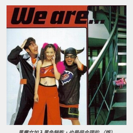
黑魔女加入黑色餅乾，也是很合理的 （誤）