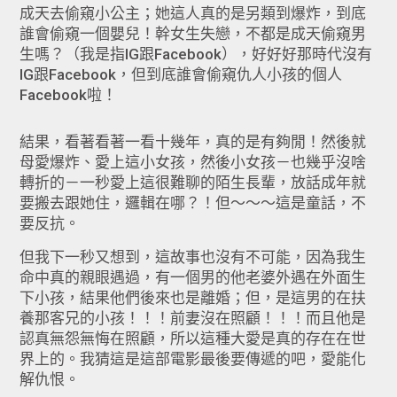
成天去偷窺小公主；她這人真的是另類到爆炸，到底
誰會偷窺一個嬰兒！幹女生失戀，不都是成天偷窺男
生嗎？（我是指IG跟Facebook），好好好那時代沒有
IG跟Facebook，但到底誰會偷窺仇人小孩的個人
Facebook啦！
結果，看著看著一看十幾年，真的是有夠閒！然後就
母愛爆炸、愛上這小女孩，然後小女孩－也幾乎沒啥
轉折的－一秒愛上這很難聊的陌生長輩，放話成年就
要搬去跟她住，邏輯在哪？！但～～～這是童話，不
要反抗。
但我下一秒又想到，這故事也沒有不可能，因為我生
命中真的親眼遇過，有一個男的他老婆外遇在外面生
下小孩，結果他們後來也是離婚；但，是這男的在扶
養那客兄的小孩！！！前妻沒在照顧！！！而且他是
認真無怨無悔在照顧，所以這種大愛是真的存在在世
界上的。我猜這是這部電影最後要傳遞的吧，愛能化
解仇恨。