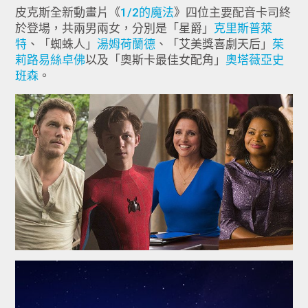
皮克斯全新動畫片《
1/2的魔法
》四位主要配音卡司終
於登場，共兩男兩女，分別是「星爵」
克里斯普萊
特
、「蜘蛛人」
湯姆荷蘭德
、「艾美獎喜劇天后」
茱
莉路易絲卓佛
以及「奧斯卡最佳女配角」
奧塔薇亞史
班森
。