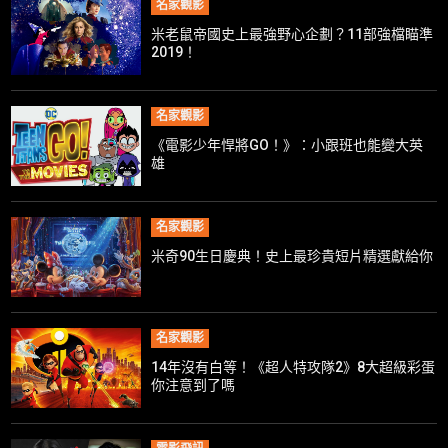
名家觀影
米老鼠帝國史上最強野心企劃？11部強檔瞄準
2019！
名家觀影
《電影少年悍將GO！》：小跟班也能變大英
雄
名家觀影
米奇90生日慶典！史上最珍貴短片精選獻給你
名家觀影
14年沒有白等！《超人特攻隊2》8大超級彩蛋
你注意到了嗎