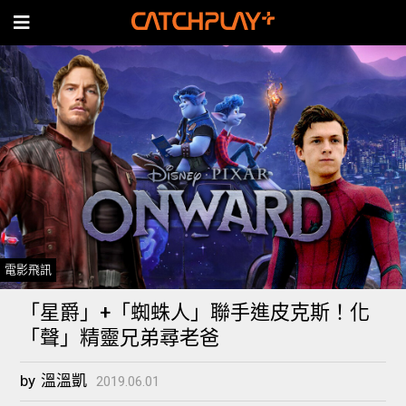
電影飛訊
「星爵」+「蜘蛛人」聯手進皮克斯！化
「聲」精靈兄弟尋老爸
by
溫溫凱
2019.06.01