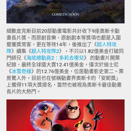
細數皮克斯目前20部動畫電影共計收下9座奧斯卡動
畫長片獎，而原創音樂、原創劇本等獎項也都是入圍
暨獲獎常客，更在等待14年，後推出了《
超人特攻
隊
》續集《
超人特攻隊2
》，不只以1.82億美金打破同
門師兄《
海底總動員2：多莉去哪兒
》 的動畫片開票
紀錄，最終全球還大賣12.41億美金，僅次於迪士尼
《
冰雪奇緣
》的12.76億美金，位居動畫影史第二。票
房驚人外，目前也在號稱動畫界奧斯卡的「安妮獎」
上獲得11項大獎提名，當然也被視為奧斯卡最佳動畫
長片的大熱門。