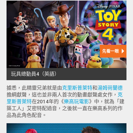
據悉，此精靈兄弟就是由
克里斯普萊特
和
湯姆荷蘭德
擔綱獻聲，這也並非兩人首次的動畫獻聲處女作，
克
里斯普萊特
在2014年的《
樂高玩電影
》中，就為「建
築工人」艾密特配過音，之後就一直在樂高系列的作
品為此角色配音。