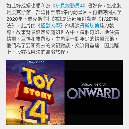
如此好成績也順利為《
玩具總動員4
》暖好身，這也將
是皮克斯第一部延伸至第4集的動畫片。再把時間拉至
2020年，皮克斯主打的就是這部原創動畫《1/2的魔
法》，此片由《
怪獸大學
》的導演
丹斯坎倫
操刀執
導，故事背景設定於魔幻世界中，這個奇幻之地住滿
精靈、巨怪和獨角獸，主角是一對年少的精靈兄弟，
他們為了要和死去的父親對談、交流再重逢，因此踏
上一段尋找魔法的冒險旅程。