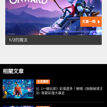
相關文章
名家觀影
比《一級玩家》彩蛋還多！解碼《無敵破壞王
2》無窮彩蛋大暴走