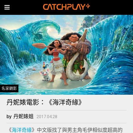
名家觀影
丹妮婊電影：《海洋奇緣》
by
丹妮婊姐
2017.04.28
《
海洋奇緣
》中文版找了與男主角毛伊相似度超高的