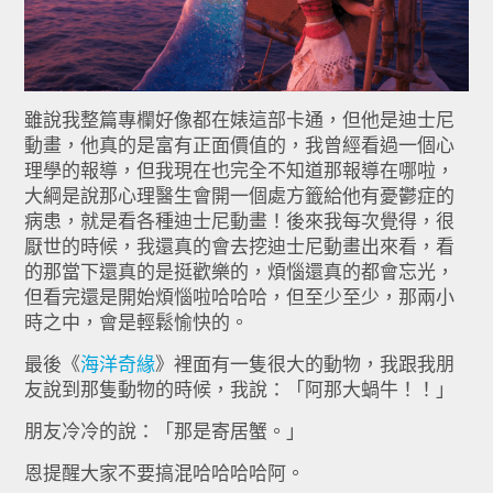
雖說我整篇專欄好像都在婊這部卡通，但他是迪士尼
動畫，他真的是富有正面價值的，我曾經看過一個心
理學的報導，但我現在也完全不知道那報導在哪啦，
大綱是說那心理醫生會開一個處方籤給他有憂鬱症的
病患，就是看各種迪士尼動畫！後來我每次覺得，很
厭世的時候，我還真的會去挖迪士尼動畫出來看，看
的那當下還真的是挺歡樂的，煩惱還真的都會忘光，
但看完還是開始煩惱啦哈哈哈，但至少至少，那兩小
時之中，會是輕鬆愉快的。
最後《
海洋奇緣
》裡面有一隻很大的動物，我跟我朋
友說到那隻動物的時候，我說：「阿那大蝸牛！！」
朋友冷冷的說：「那是寄居蟹。」
恩提醒大家不要搞混哈哈哈哈阿。