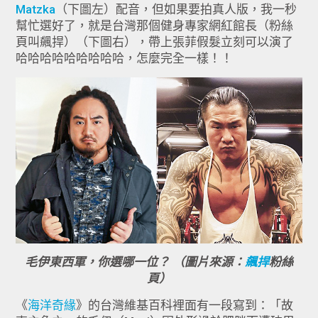
Matzka
（下圖左）配音，但如果要拍真人版，我一秒
幫忙選好了，就是台灣那個健身專家網紅館長（粉絲
頁叫飆捍）（下圖右），帶上張菲假髮立刻可以演了
哈哈哈哈哈哈哈哈哈，怎麼完全一樣！！
毛伊東西軍，你選哪一位？ （圖片來源：
飆捍
粉絲
頁）
《
海洋奇緣
》的台灣維基百科裡面有一段寫到：「故