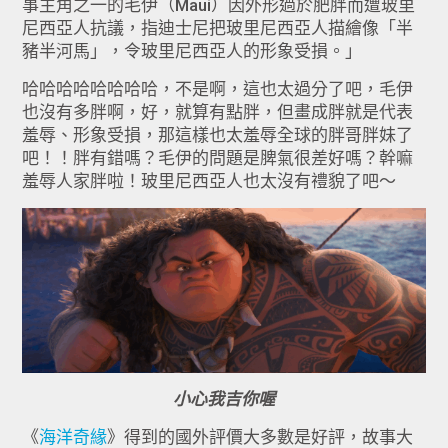
事主角之一的毛伊（Maui）因外形過於肥胖而遭玻里
尼西亞人抗議，指迪士尼把玻里尼西亞人描繪像「半
豬半河馬」，令玻里尼西亞人的形象受損。」
哈哈哈哈哈哈哈哈，不是啊，這也太過分了吧，毛伊
也沒有多胖啊，好，就算有點胖，但畫成胖就是代表
羞辱、形象受損，那這樣也太羞辱全球的胖哥胖妹了
吧！！胖有錯嗎？毛伊的問題是脾氣很差好嗎？幹嘛
羞辱人家胖啦！玻里尼西亞人也太沒有禮貌了吧～
小心我吉你喔
《
海洋奇緣
》得到的國外評價大多數是好評，故事大