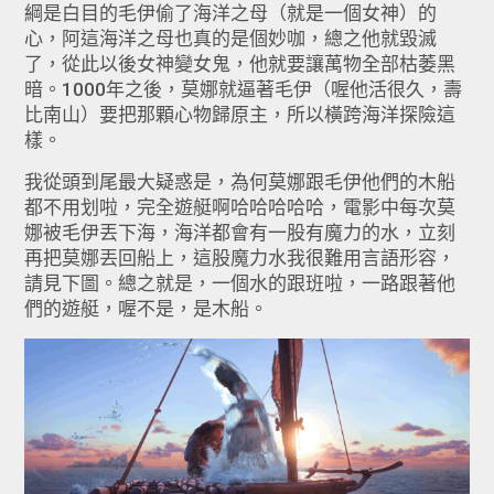
綱是白目的毛伊偷了海洋之母（就是一個女神）的
心，阿這海洋之母也真的是個妙咖，總之他就毀滅
了，從此以後女神變女鬼，他就要讓萬物全部枯萎黑
暗。1000年之後，莫娜就逼著毛伊（喔他活很久，壽
比南山）要把那顆心物歸原主，所以橫跨海洋探險這
樣。
我從頭到尾最大疑惑是，為何莫娜跟毛伊他們的木船
都不用划啦，完全遊艇啊哈哈哈哈哈，電影中每次莫
娜被毛伊丟下海，海洋都會有一股有魔力的水，立刻
再把莫娜丟回船上，這股魔力水我很難用言語形容，
請見下圖。總之就是，一個水的跟班啦，一路跟著他
們的遊艇，喔不是，是木船。