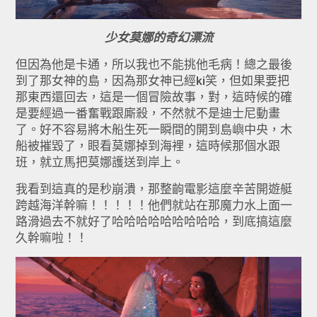
少女莫娜的奇幻漂流
但因為他是卡通，所以我也不能挑他毛病！總之最後
到了那女神的島，因為那女神已經ki笑，但如果要把
那東西還回去，這是一個冒險故事，對，這時候的確
是要經過一番奮戰跟廝殺，不然就不是迪士尼動畫
了。好不容易將木船生死一瞬間的開到島嶼中央，木
船被摧毀了，眼看莫娜掉到海裡，這時候那個水跟
班，就立馬把莫娜護送到岸上。
我看到這真的是秒崩潰，那整齣電影這麼辛苦開遊艇
跨越海洋幹嘛！！！！！他們就站在那魔力水上面一
路滑過去不就好了哈哈哈哈哈哈哈哈哈，到底搞這麼
久幹嘛啦！！