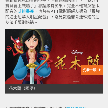
種距離你竟然會射不中，你這個爛砲兵」、「我的小
寶貝要上戰場了」都超級有笑果，完全不輸幫英語版
配音的
艾迪墨菲
，也曾被PTT電影版網友選為「最強
的迪士尼華人明星配音」，沒見識過憲哥連珠炮的朋
友請千萬別錯過。