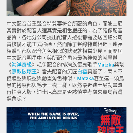
中文配音首重聲音特質要符合所配的角色，而迪士尼
其實對於配音人選其實是相當嚴謹的，為了確保配音
品質，各地分公司提出配音人選後都需要送回總公司
審核後才能正式通過。然而除了聲線特質相近，連長
相體型都與配音角色相似的狀況就相當少見。而歷屆
中文配音明星中，與所配音角色最為神似的就屬幫
《
海洋奇緣
》毛伊配音的排灣族雷鬼歌手
Matzka
與幫
《
無敵破壞王
》雷夫配音的笑匠
白雲
莫屬了，兩人不
但體型與臉型與動畫角色神似，
Matzka
甚至連一頭烏
黑的捲髮都與毛伊一模一樣，既然最近迪士尼動畫流
行拍真人版，迪士尼高層是否該慎重考慮來寶島台灣
選角呢？