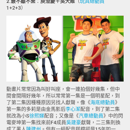
2.最不離不棄
：
庾澄慶＋吳大維
（
玩具總動員
1+2+3）
動畫片常常因為叫好叫座，會一連拍個好幾集，但中
間會間隔好幾年，所以常常第一集是一個明星配，到
了第二集因種種原因另找人獻聲。像《
海底總動員
》
第一集的多莉是由金馬影后
李心潔
配音，到了第二集
就改為小S
徐熙娣
配音；又像是《
汽車總動員
》中的閃
電麥坤第一集找來前F4成員
吳建豪
獻聲，二三集則換
成了黑人
陳建州
。但有一組配音搭檔卻是15年如一