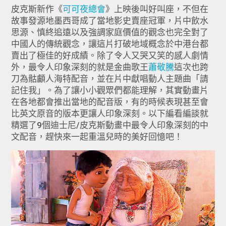
皮克斯新作《
可可夜總會
》上映後叫好叫座，不但在
故事發源地墨西哥成了當地影史賣座冠軍，片中飲水
思源、慎終追遠以及強調家庭價值的觀念也完全對了
中國人的傳統觀念，讓這片打破地域概念於中港台都
賣出了極佳的好成績。除了令人又哭又笑的感人劇情
外，最令人印象深刻的就是金曲歌王
蕭敬騰
這次也跨
刀為骷顱人海特配音，並在片中獻唱動人主題曲「請
記住我」。為了讓小小觀眾們都能理解，其實動畫片
在各地都會推出當地的配音版，有的時候表現甚至會
比英文原音的版本更讓人印象深刻。以下編看編談就
精選了9個迪士尼/皮克斯動畫中最令人印象深刻的中
文配音，趕快來一起重溫兒時的美好回憶吧！