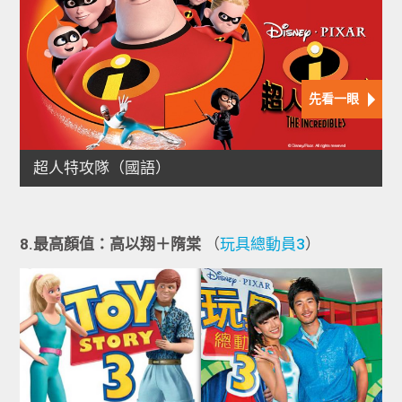
8.最高顏值：
高以翔＋隋棠
（
玩具總動員3
）