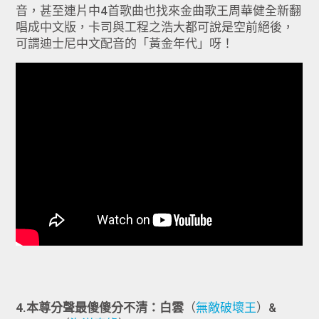
音，甚至連片中4首歌曲也找來金曲歌王周華健全新翻
唱成中文版，卡司與工程之浩大都可說是空前絕後，
可謂迪士尼中文配音的「黃金年代」呀！
4.本尊分聲最傻傻分不清：白雲
（
無敵破壞王
）&