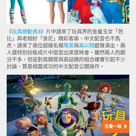
《
玩具總動員3
》片中請來了玩具界的金童玉女「芭
比」與老相好「肯尼」精彩客串，中文配音也不馬
虎，請來了兩位超級名模
隋棠
與
高以翔
獻聲演出，兩
人還特別扮裝成片中造型出席首映會。雖然兩人的戲
分不多，但這對高顏質與高話題的組合確實引起不少
討論，算是相當成功的中文配音公關操作。