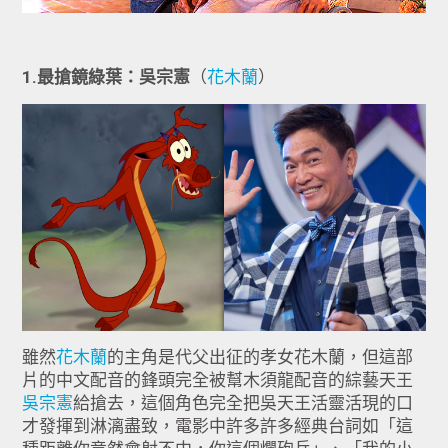
1.最搶鏡綠葉：吳宗憲
（
花木蘭
）
雖然
花木蘭
的主角是代父出征的孝女花木蘭，但這部
片的中文配音的鋒頭完全被幫木須龍配音的綜藝天王
吳宗憲
給搶去，這個角色完全把吳天王活靈活現的口
才發揮到淋漓盡致，電影中許多許多經典台詞如「這