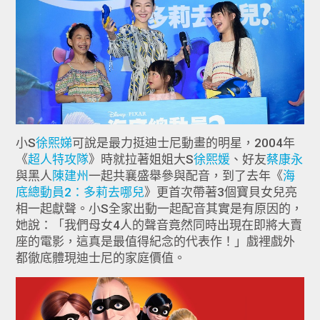
小S
徐熙娣
可說是最力挺迪士尼動畫的明星，2004年
《
超人特攻隊
》時就拉著姐姐大S
徐熙媛
、好友
蔡康永
與黑人
陳建州
一起共襄盛舉參與配音，到了去年《
海
底總動員2：多莉去哪兒
》更首次帶著3個寶貝女兒亮
相一起獻聲。小S全家出動一起配音其實是有原因的，
她說：「我們母女4人的聲音竟然同時出現在即將大賣
座的電影，這真是最值得紀念的代表作！」戲裡戲外
都徹底體現迪士尼的家庭價值。