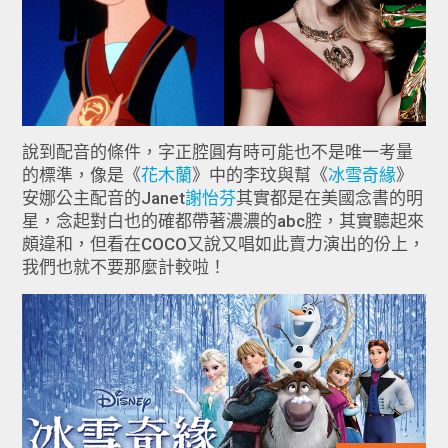
說到配音的條件，字正腔圓有時可能也不是唯一考量
的標準，像是《
花木蘭
》中的李玟與幫《
冰雪奇緣
》
安娜公主配音的Janet
謝怡芬
其實都是在美國念書的明
星，念起對白也的確都帶著濃濃的abc腔，其實聽起來
頗違和，但看在COCO又說又唱如此賣力演出的份上，
我們也就不要那麼計較啦！