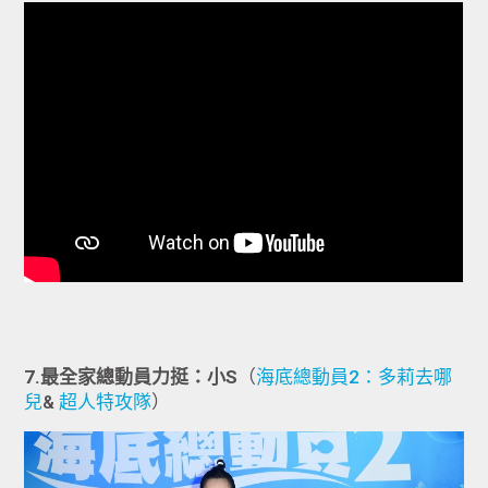
7.最全家總動員力挺：小S
（
海底總動員2：多莉去哪
兒
&
超人特攻隊
）