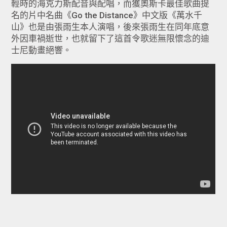
輕時的海克力斯配音與配唱，而獲奧斯卡最佳歌曲提
名的片中名曲《Go the Distance》中文版《萬水千
山》也是由張雨生本人演唱，後來張雨生在同年底意
外因車禍逝世，也就留下了這首令歌迷無限懷念的迪
士尼動畫絕響。