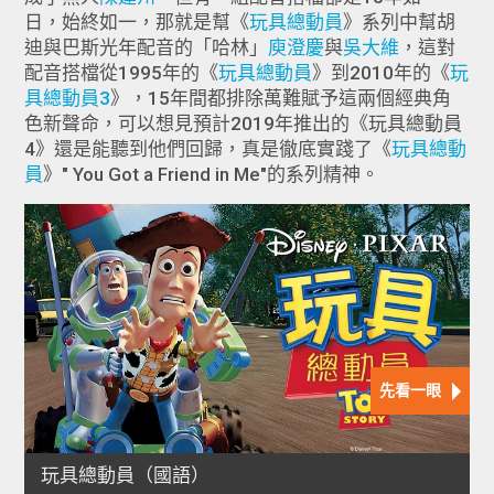
日，始終如一，那就是幫《
玩具總動員
》系列中幫胡
迪與巴斯光年配音的「哈林」
庾澄慶
與
吳大維
，這對
配音搭檔從1995年的《
玩具總動員
》到2010年的《
玩
具總動員3
》，15年間都排除萬難賦予這兩個經典角
色新聲命，可以想見預計2019年推出的《玩具總動員
4》還是能聽到他們回歸，真是徹底實踐了《
玩具總動
員
》" You Got a Friend in Me"的系列精神。