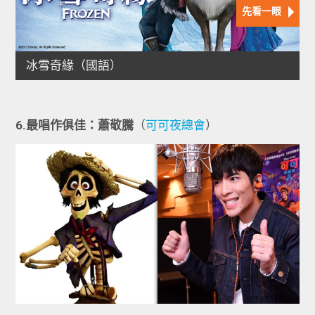
6.最唱作俱佳：蕭敬騰
（
可可夜總會
）