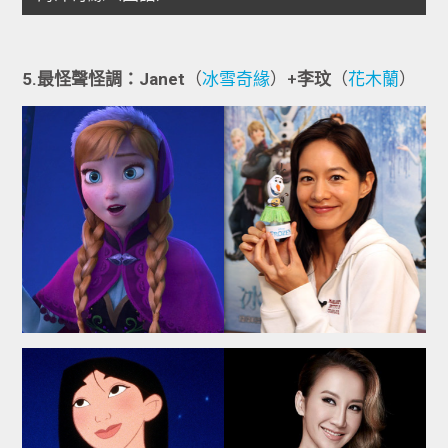
5.最怪聲怪調：Janet
（
冰雪奇緣
）+
李玟
（
花木蘭
）