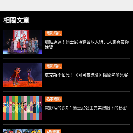
相關文章
電影飛訊
爆點連連！迪士尼博覽會放大絕 六大驚喜帶你
速覽
電影飛訊
皮克斯不怕死！《可可夜總會》陰間熱鬧見客
名家觀影
電影裡的衣Q：迪士尼公主完美禮服下的秘密
A輯推薦