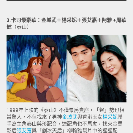
3.卡司最豪華：金城武＋楊采妮＋張艾嘉＋阿雅 +周華
健
（泰山）
1999年上映的《泰山》不僅票房賣座，「聲」勢也相
當驚人，不但找來了男神
金城武
與香港玉女
楊采妮
聯
手為主角泰山與珍配音，連配角也不馬虎，找來金馬
影后
張艾嘉
與「剉冰天后」柳翰雅幫片中的猩猩配