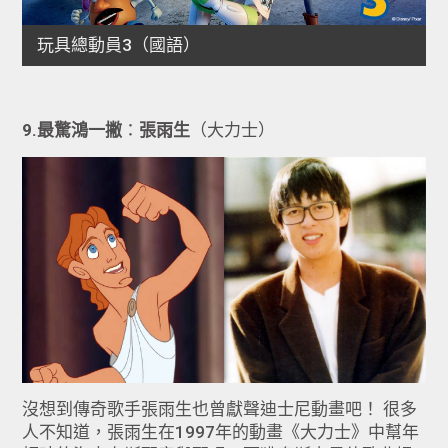
9.最驚鴻一撇
：
張雨生
（大力士）
沒想到傳奇歌手張雨生也曾獻聲迪士尼動畫吧！ 很多
人不知道，張雨生在1997年的動畫《大力士》中幫年