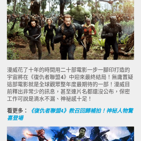
漫威花了十年的時間用二十部電影一步一腳印打造的
宇宙將在《復仇者聯盟4》中迎來最終結局！無庸置疑
這部電影就是全球觀眾整年度最期待的一部！漫威目
前釋出非常少的訊息，甚至連片名都還沒公布，保密
工作可說是滴水不漏、神祕感十足！
看更多：
《復仇者聯盟4》教召回歸補拍！神秘人物驚
喜登場