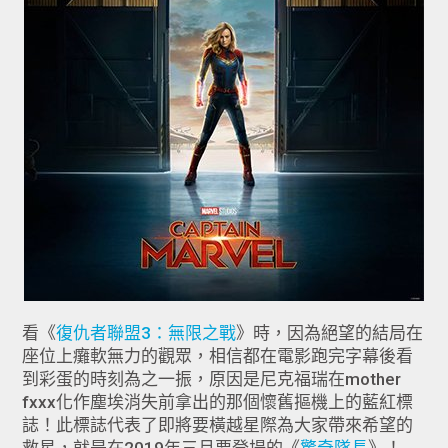
看《
復仇者聯盟3：無限之戰
》時，因為絕望的結局在
座位上癱軟無力的觀眾，相信都在電影跑完字幕後看
到彩蛋的時刻為之一振，原因是尼克福瑞在mother
fxxx化作塵埃消失前拿出的那個懷舊摳機上的藍紅標
誌！此標誌代表了即將要橫越星際為大家帶來希望的
救星，就是在2019年三月要登場的《
驚奇隊長
》！