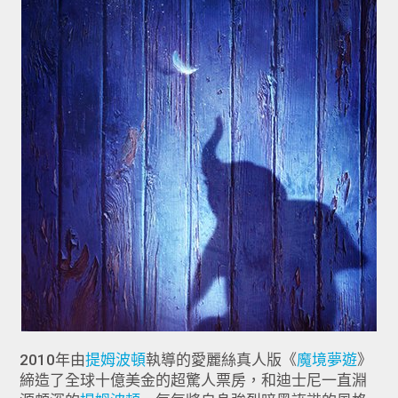
2010年由
提姆波頓
執導的愛麗絲真人版《
魔境夢遊
》
締造了全球十億美金的超驚人票房，和迪士尼一直淵