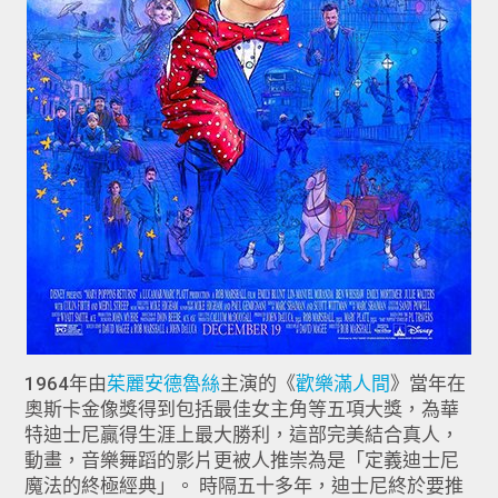
1964年由
茱麗安德魯絲
主演的《
歡樂滿人間
》當年在
奧斯卡金像獎得到包括最佳女主角等五項大獎，為華
特迪士尼贏得生涯上最大勝利，這部完美結合真人，
動畫，音樂舞蹈的影片更被人推崇為是「定義迪士尼
魔法的終極經典」。 時隔五十多年，迪士尼終於要推