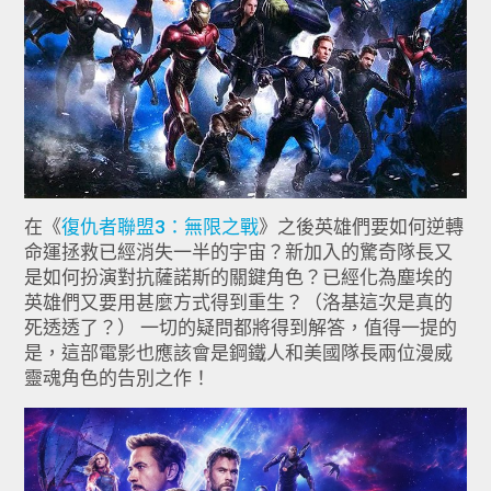
在《
復仇者聯盟3：無限之戰
》之後英雄們要如何逆轉
命運拯救已經消失一半的宇宙？新加入的驚奇隊長又
是如何扮演對抗薩諾斯的關鍵角色？已經化為塵埃的
英雄們又要用甚麼方式得到重生？（洛基這次是真的
死透透了？） 一切的疑問都將得到解答，值得一提的
是，這部電影也應該會是鋼鐵人和美國隊長兩位漫威
靈魂角色的告別之作！