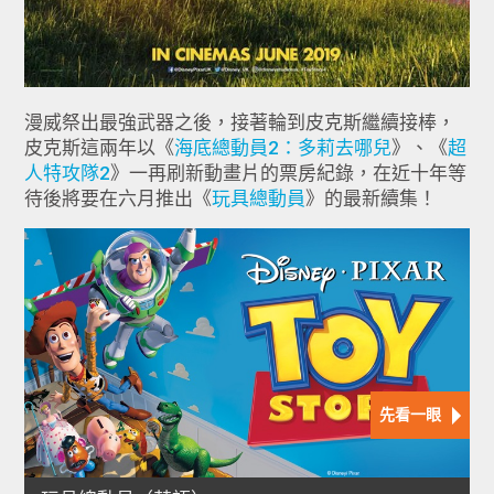
漫威祭出最強武器之後，接著輪到皮克斯繼續接棒，
皮克斯這兩年以《
海底總動員2：多莉去哪兒
》、《
超
人特攻隊2
》一再刷新動畫片的票房紀錄，在近十年等
待後將要在六月推出《
玩具總動員
》的最新續集！