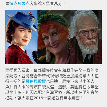
星
迪克凡戴克
客串讓人驚喜萬分！
而從預告看來，這部續集將會有和原作完全一樣的魔
法配方，並將結合新時代視覺特效更加繽紛驚人！值
得一提的是
羅伯馬歇爾
也是迪士尼接下來《小美人
魚》真人版的導演口袋人選！這部片美國將在今年聖
誕節上映，但因為配合台灣習俗，所以排在明年春節
檔期，讓大家在2019一開始就有無限驚喜！