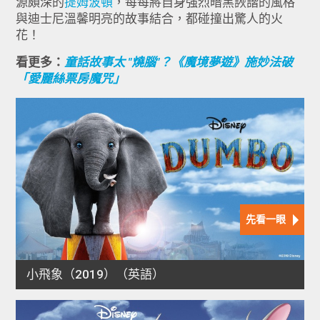
源頗深的
提姆波頓
，每每將自身強烈暗黑詼諧的風格
與迪士尼溫馨明亮的故事結合，都碰撞出驚人的火
花！
看更多：
童話故事太 "燒腦"？《魔境夢遊》施妙法破
「愛麗絲票房魔咒」