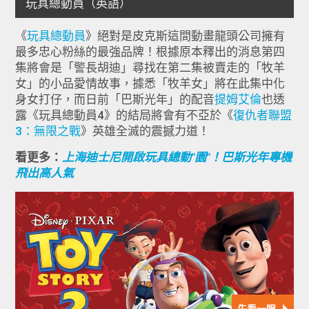
《
玩具總動員
》絕對是皮克斯這間動畫龍頭公司擁有
最多忠心粉絲的最強品牌！根據原本釋出的消息第四
集將會是「警長胡迪」尋找在第二集被賣走的「牧羊
女」的小品愛情故事，據悉「牧羊女」將在此集中化
身女打仔，而日前「巴斯光年」的配音
提姆艾倫
也透
露《玩具總動員4》的結局將會有不亞於《
復仇者聯盟
3：無限之戰
》英雄全滅的震撼力道！
看更多：
上海迪士尼開啟玩具總動"園"！巴斯光年專機
飛出高人氣