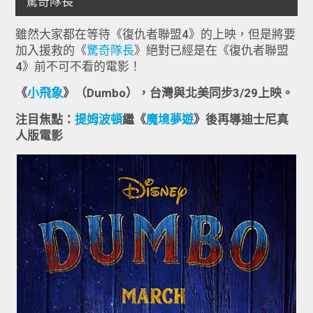
雖然大家都在等待《復仇者聯盟4》的上映，但是將要
加入援救的《
驚奇隊長
》絕對已經是在《復仇者聯盟
4》前不可不看的電影！
《
小飛象
》（Dumbo），台灣與北美同步3/29上映。
注目焦點：
提姆波頓
繼《
魔境夢遊
》後再導迪士尼真
人版電影