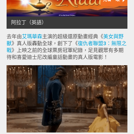
去年由
艾瑪華森
主演的超級還原動畫經典《
美女與野
獸
》真人版轟動全球，創下了《
復仇者聯盟3：無限之
戰
》上映之前的全球票房冠軍紀錄，足見觀眾有多期
待和喜愛迪士尼改編童話動畫的真人版電影！