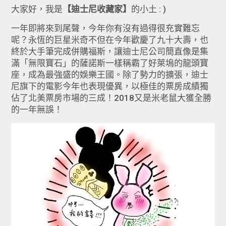
大家好，我是
【迪士尼收藏家】
的小土 : )
一年即將來到尾聲，今年你有沒有過得很充實難忘
呢？永恆的巨星米奇不但在今年歡慶了九十大壽，也
終於大手筆完成併購福斯，讓迪士尼公司簡直像是集
滿「無限寶石」的薩諾斯一樣稱霸了好萊塢的龍頭寶
座，成為最強盛的娛樂王國。除了勢力的擴張，迪士
尼旗下的電影今年也表現優異，以極佳的票房成績獨
佔了北美票房市場的三成！2018又是米老鼠大獲全勝
的一年無誤！