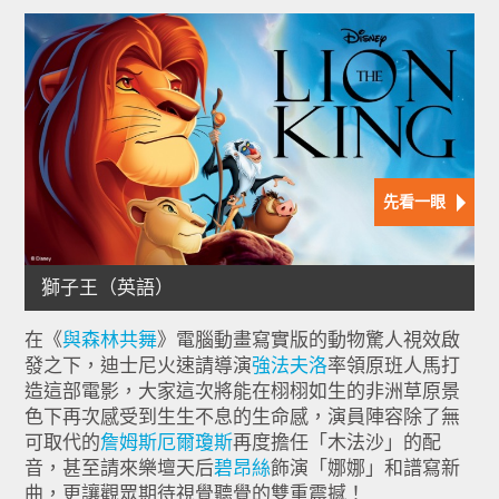
在《
與森林共舞
》電腦動畫寫實版的動物驚人視效啟
發之下，迪士尼火速請導演
強法夫洛
率領原班人馬打
造這部電影，大家這次將能在栩栩如生的非洲草原景
色下再次感受到生生不息的生命感，演員陣容除了無
可取代的
詹姆斯厄爾瓊斯
再度擔任「木法沙」的配
音，甚至請來樂壇天后
碧昂絲
飾演「娜娜」和譜寫新
曲，更讓觀眾期待視覺聽覺的雙重震撼！