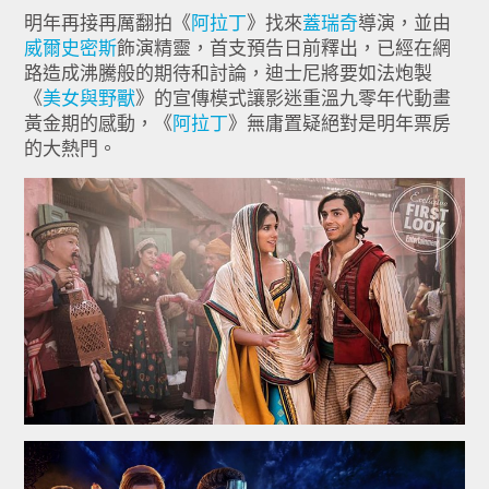
明年再接再厲翻拍《
阿拉丁
》找來
蓋瑞奇
導演，並由
威爾史密斯
飾演精靈，首支預告日前釋出，已經在網
路造成沸騰般的期待和討論，迪士尼將要如法炮製
《
美女與野獸
》的宣傳模式讓影迷重溫九零年代動畫
黃金期的感動，《
阿拉丁
》無庸置疑絕對是明年票房
的大熱門。