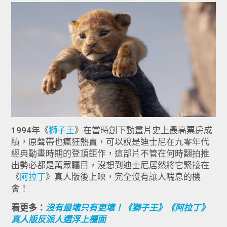
1994年《
獅子王
》在當時創下動畫片史上最高票房成
績，原聲帶也瘋狂熱賣，可以說是迪士尼在九零年代
經典動畫時期的登頂鉅作，這部片不管在何時翻拍推
出勢必都是萬眾矚目，沒想到迪士尼居然將它緊接在
《
阿拉丁
》真人版後上映，完全沒有讓人喘息的機
會！
看更多：
沒有最壞只有更壞！《獅子王》《阿拉丁》
真人版反派人選浮上檯面