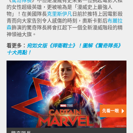
《
驚奇隊長
》不但是漫威有史來第一位挑起電影大樑
的女性超級英雄，更被喻為是「漫威史上最強人
物」！在美國隊長
克里斯伊凡
日前於推特上因電影殺
青而向大家告別令人感傷的時刻，奧斯卡影后
布麗拉
森
飾演的驚奇隊長將會扛起下一個全新漫威階段的精
神領袖大旗。
看更多：
宛如女版《捍衛戰士》！圖解《驚奇隊長》
十大亮點！