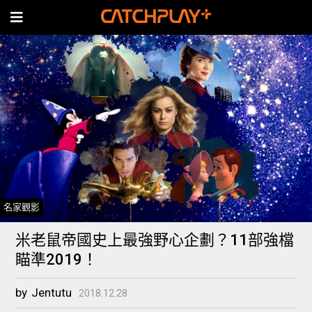
名家觀影
米老鼠帝國史上最強野心企劃？11部強檔
瞄準2019！
by
Jentutu
2018.12.28