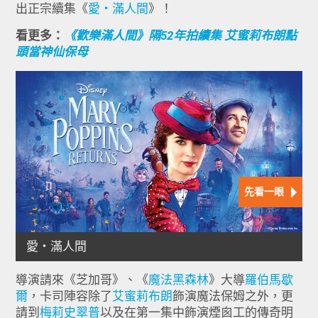
出正宗續集《
愛‧滿人間
》！
看更多：
《歡樂滿人間》隔52年拍續集 艾蜜莉布朗點
頭當神仙保母
導演請來《芝加哥》、《
魔法黑森林
》大導
羅伯馬歇
爾
，卡司陣容除了
艾蜜莉布朗
飾演魔法保姆之外，更
請到
梅莉史翠普
以及在第一集中飾演煙囪工的傳奇明