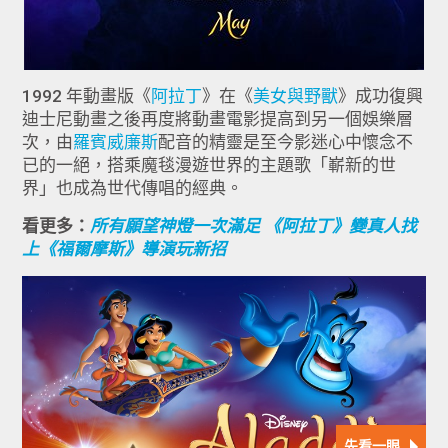
1992 年動畫版《
阿拉丁
》在《
美女與野獸
》成功復興
迪士尼動畫之後再度將動畫電影提高到另一個娛樂層
次，由
羅賓威廉斯
配音的精靈是至今影迷心中懷念不
已的一絕，搭乘魔毯漫遊世界的主題歌「嶄新的世
界」也成為世代傳唱的經典。
看更多：
所有願望神燈一次滿足 《阿拉丁》變真人找
上《福爾摩斯》導演玩新招