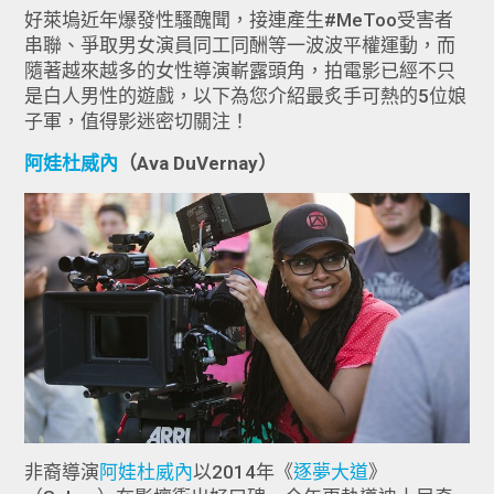
好萊塢近年爆發性騷醜聞，接連產生#MeToo受害者
串聯、爭取男女演員同工同酬等一波波平權運動，而
隨著越來越多的女性導演嶄露頭角，拍電影已經不只
是白人男性的遊戲，以下為您介紹最炙手可熱的5位娘
子軍，值得影迷密切關注！
阿娃杜威內
（Ava DuVernay）
非裔導演
阿娃杜威內
以2014年《
逐夢大道
》