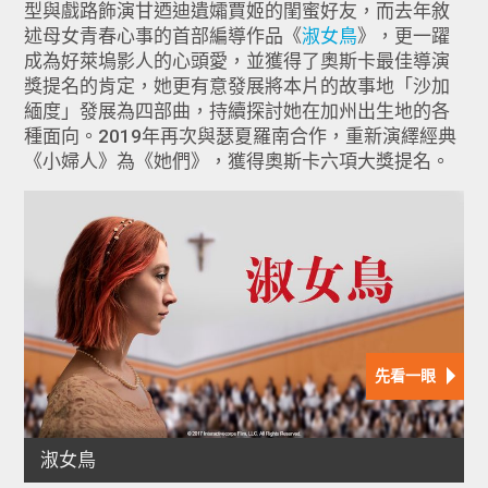
型與戲路飾演甘迺迪遺孀賈姬的閨蜜好友，而去年敘
述母女青春心事的首部編導作品《
淑女鳥
》，更一躍
成為好萊塢影人的心頭愛，並獲得了奧斯卡最佳導演
獎提名的肯定，她更有意發展將本片的故事地「沙加
緬度」發展為四部曲，持續探討她在加州出生地的各
種面向。2019年再次與瑟夏羅南合作，重新演繹經典
《小婦人》為《她們》，獲得奧斯卡六項大獎提名。