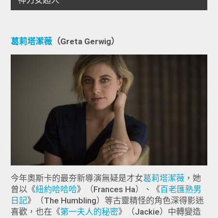
葛莉塔潔薇
（Greta Gerwig）
今年奧斯卡的最夯新導演無疑是才女
葛莉塔潔薇
，她
曾以《
紐約哈哈哈
》（Frances Ha）、《
百老匯熟男
日記
》（The Humbling）等古靈精怪的角色深得影迷
喜歡，也在《
第一夫人的秘密
​​》（Jackie）中轉變造