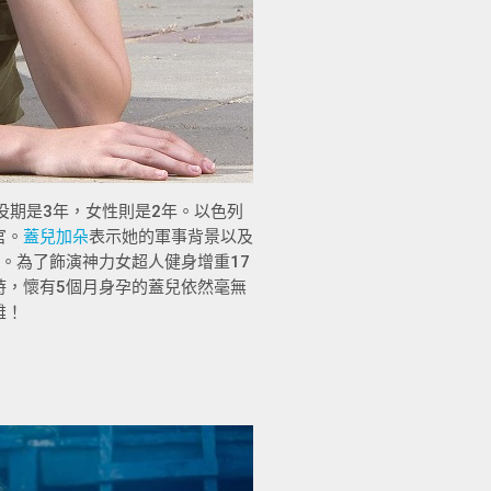
役期是3年，女性則是2年。以色列
官。
蓋兒加朵
表示她的軍事背景以及
。為了飾演神力女超人健身增重17
時，懷有5個月身孕的蓋兒依然毫無
雄！