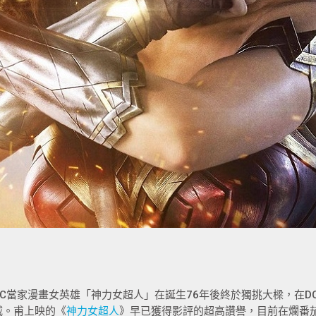
DC當家漫畫女英雄「神力女超人」在誕生76年後終於獨挑大樑，在D
威。甫上映的《
神力女超人
》早已獲得影評的超高讚譽，目前在爛番茄