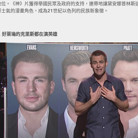
地位。《神》片獲得舉國民眾及政府的支持，連帶地讓黛安娜普林斯
軍士氣的漫畫角色，成為21世紀以色列的民族新象徵。
3. 好萊塢的克里斯都在演英雄