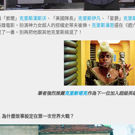
繼「索爾」
克里斯漢斯沃
、「美國隊長」
克里斯伊凡
、「星爵」
克里
英雄電影，扮演神力女超人的搭檔史蒂夫崔佛。
克里斯潘恩
還在《週
侃了一番。別再把他跟其他克里斯搞混了！
筆者強烈推薦
克里斯塔克
作為下一位加入超級英
4. 為什麼故事設定在第一次世界大戰？