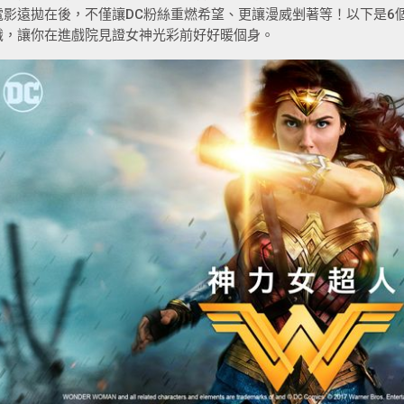
電影遠拋在後，不僅讓DC粉絲重燃希望、更讓漫威剉著等！以下是6
識，讓你在進戲院見證女神光彩前好好暖個身。