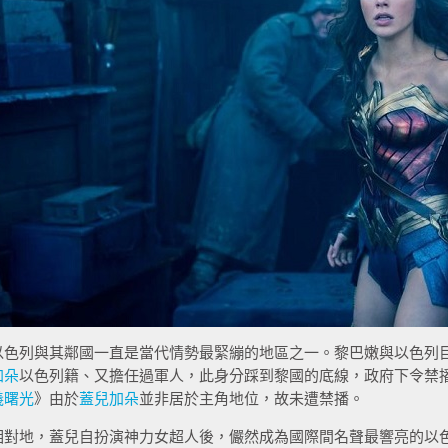
以色列與其鄰國一直是當代情勢最緊繃的地區之一。黎巴嫩與以色列
加朵
以色列籍、又擔任過軍人，此身分踩到黎國的底線，政府下令禁
義曙光
》由於
蓋兒加朵
並非居於主角地位，故未遭禁播。
相對地，蓋兒自扮演神力女超人後，儼然成為國際間名聲最響亮的以