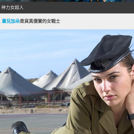
.
蓋兒加朵
是貨真價實的女戰士