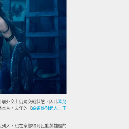
目前外交上仍屬交戰狀態，因此
蓋兒
播本片。去年的《
蝙蝠俠對超人：正
色列人，也在家鄉得到民族英雄般的