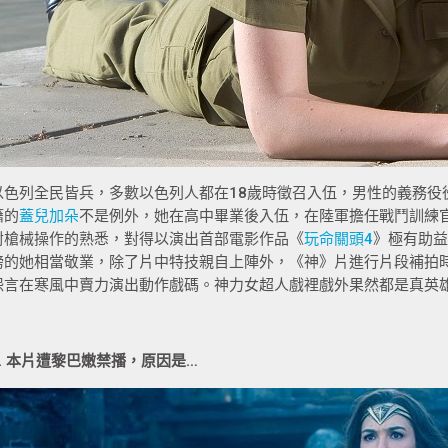
以色列全民皆兵，多數以色列人都在18歲時徵召入伍，男性的義務役
籍的
蓋兒加朵
不是例外，她在高中畢業後入伍，在陸軍擔任戰鬥訓練
對槍械操作的熟悉，對得以演出首部電影作品《
玩命關頭4
》極有助益
磅的她相當敬業，除了片中特技親自上陣外，《神》片進行片段補拍
怨言在寒風中賣力演出動作戲碼。神力女超人戲裡戲外果然都是真英
2. 本片遭黎巴嫩禁播，原因是…