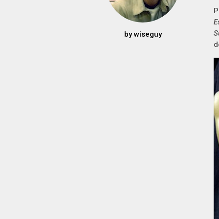
P
E
S
by
wiseguy
d