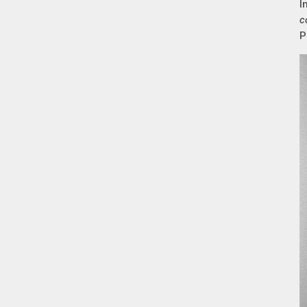
I
c
P