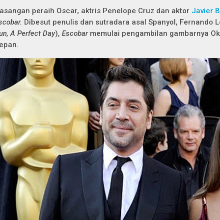
asangan peraih Oscar, aktris Penelope Cruz dan aktor
Javier 
scobar.
Dibesut penulis dan sutradara asal Spanyol, Fernando 
un, A Perfect Day
),
Escobar
memulai pengambilan gambarnya Oktob
epan.