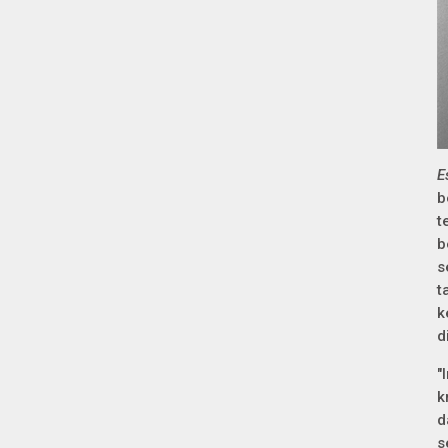
E
b
t
b
s
t
k
d
"
k
d
s