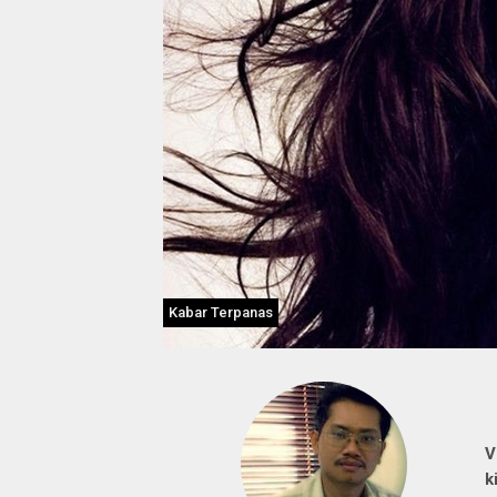
Kabar Terpanas
V
k