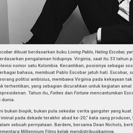
scobar
dibuat berdasarkan buku
Loving Pablo, Hating Escobar,
yan
erdasarkan pengalaman hidupnya. Virginia, saat itu 33 tahun 
elevisi nomor satu Kolombia. Kecantikan, posisinya sebagai so
erbagai bahasa, membuat Pablo Escobar jatuh hati. Escobar, sa
eorang politisi ambisius, membawa Virginia pada kekayaan ta
ak terhentikan, yang sebagian dicurahkan untuk kegiatan ama
epresidenan. Tahun itu,
Forbes
dan
Fortune
mencantumkan Escob
i dunia.
Ini bukan biopik, bukan pula sekedar cerita gangster yang kuat.
riminal pada dekade terakhir abad ke-20,” kata sang produser,
alam sebuah pernyataan. Bardem, bersama Dean Nichols, bert
ementara Millennium Films kelak mendistribusikannya.