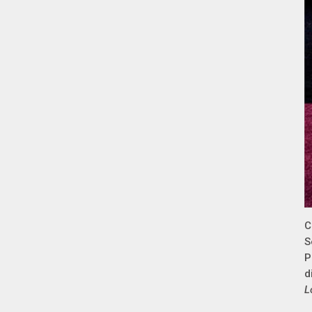
C
S
P
d
L