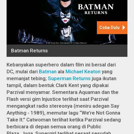
Kebanyakan superhero dalam film ini bersal dari
DC, mulai dari
Batman
ala
Michael Keaton
yang
memanjat tebing;
Superman Returns
juga ikutan
tampil, dalam bentuk Clark Kent yang dipakai
Parzival menyamar. Sementara Aquaman dan the
Flash versi gim
Injustice
terlihat saat Parzival
mengangkat radio stereonya (meniru adegan
Say
Anything
- 1989), memutar lagu “We’re Not Gonna
Take It.” Catwoman terlihat ketika Parzival sedang
berbicara di depan semua orang di Public
Plaza. Juga, Supergirl terlihat sesaat sesudah