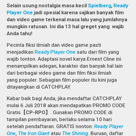
Selain
usung nostalgia
masa
kecil
Spielberg
,
Ready
Player One
jadi spesial karena sajikan
banyak
film
dan
video game terkenal masa lalu yang
jumlah
nya
mungkin
ratusan
. Ini dia 13 hal greget yang wajib
Anda tahu!
Pecinta fiksi ilmiah dan video game pasti
menjadikan
Ready Player One
satu dari film yang
wajib tonton. Adaptasi novel karya Ernest Cline ini
menampilkan adegan, karakter dan banyak hal lain
dari berbagai video game dan film fiksi ilmiah
yang populer. Sebagian film populer itu kini juga
ditayangkan di CATCHPLAY.
Kabar baik bagi Anda, jika mendaftar CATCHPLAY
mulai 6 Juli 2018 akan mendapatkan PROMO CODE
Gratis
【CP-RPO】
. Gunakan PROMO CODE di
tampilan pembayaran, berlaku selama 10 hari
setelah pendaftaran. GRATIS nonton:
Ready Player
One
,
The Iron Giant
atau
The Shining
. Buruan, daftar