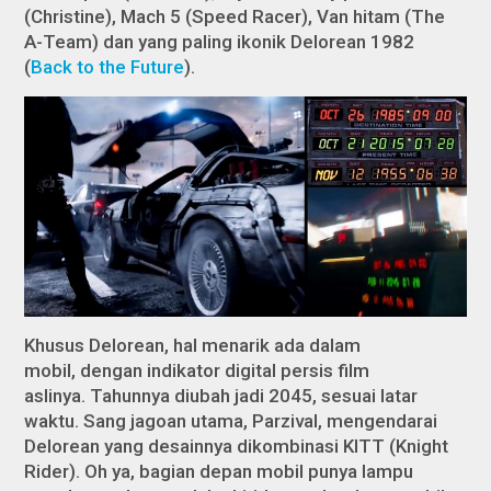
(
Christine
), Mach 5 (
Speed Racer
), Van hitam (
The
A-Team
) dan yang paling ikonik Delorean 1982
(
Back to the Future
).
Khusus Delorean, hal menarik ada dalam
mobil, dengan indikator digital persis film
aslinya. Tahunnya diubah jadi 2045, sesuai latar
waktu. Sang jagoan utama, Parzival, mengendarai
Delorean yang desainnya dikombinasi KITT (
Knight
Rider
). Oh ya, bagian depan mobil punya lampu