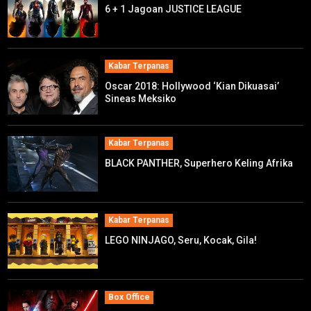
6 + 1 Jagoan JUSTICE LEAGUE
Kabar Terpanas
Oscar 2018: Hollywood ‘Kian Dikuasai’
Sineas Meksiko
Kabar Terpanas
BLACK PANTHER, Superhero Keling Afrika
Kabar Terpanas
LEGO NINJAGO, Seru, Kocak, Gila!
Box Office