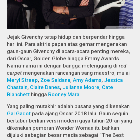
Jejak Givenchy tetap hidup dan berpendar hingga
hari ini. Para aktris papan atas gemar mengenakan
gaun-gaun Givenchy di acara-acara penting mereka,
dari Oscar, Golden Globe hingga Emmy Awards.
Nama-nama ini dengan bangga melenggang di
red
carpet
mengenakan rancangan sang maestro, mulai
Meryl Streep
,
Zoe Saldana
,
Amy Adams
,
Jessica
Chastain
,
Claire Danes
,
Julianne Moore
,
Cate
Blanchett
hingga
Rooney Mara
.
Yang paling mutakhir adalah busana yang dikenakan
Gal Gadot
pada ajang Oscar 2018 lalu. Gaun sequin
bertabur berlian versi modern gaya tahun 20-an yang
dikenakan pemeran
Wonder Woman
itu bahkan
dijuluki sebagian besar media sebagai “The Best