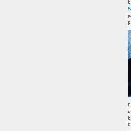
b
F
j
p
D
d
b
R