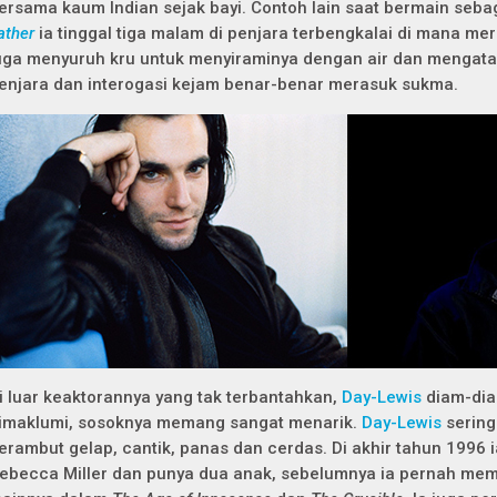
ersama kaum Indian sejak bayi. Contoh lain saat bermain seba
ather
ia tinggal tiga malam di penjara terbengkalai di mana me
uga menyuruh kru untuk menyiraminya dengan air dan mengata
enjara dan interogasi kejam benar-benar merasuk sukma.
i luar keaktorannya yang tak terbantahkan,
Day-Lewis
diam-di
imaklumi, sosoknya memang sangat menarik.
Day-Lewis
sering
erambut gelap, cantik, panas dan cerdas. Di akhir tahun 1996
ebecca Miller dan punya dua anak, sebelumnya ia pernah me