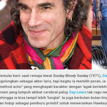
emulai karir saat remaja lewat
Sunday Bloody Sunday
(1971),
Da
igolongkan sebagai aktor laris, tapi begitu ia memilih peran, ia 
method actor' yang menghayati karakter dengan 'agak berlebih
rown yang lumpuh akibat cerebral palsy,
Day-Lewis
tak ragu m
ehingga ia bisa tampil lebih 'lunglai'. Ia juga berbulan-bulan 
an hidup sebagai pemburu primitif untuk memerankan Hawkeye, l