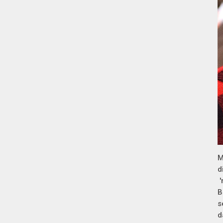
M
d
'
B
s
d