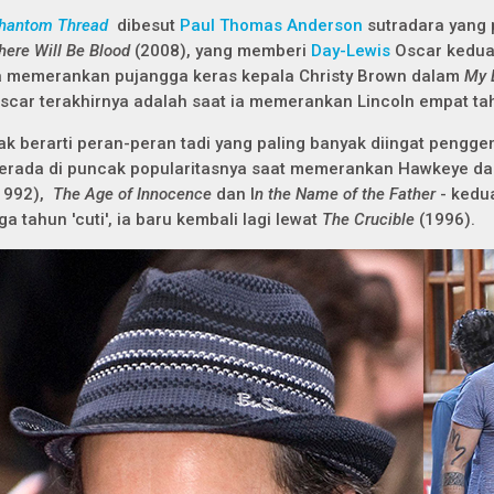
hantom Thread
dibesut
Paul Thomas Anderson
sutradara yang
here Will Be Blood
(2008), yang memberi
Day-Lewis
Oscar kedua
a memerankan pujangga keras kepala Christy Brown dalam
My 
scar terakhirnya adalah saat ia memerankan Lincoln empat ta
ak berarti peran-peran tadi yang paling banyak diingat pengg
erada di puncak popularitasnya saat memerankan Hawkeye d
1992),
The Age of Innocence
dan I
n the Name of the Father
- kedua
iga tahun 'cuti', ia baru kembali lagi lewat
The Crucible
(1996).