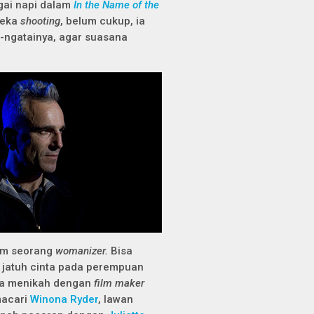
gai napi dalam
In the Name of the
reka
shooting
, belum cukup, ia
-ngatainya, agar suasana
am seorang
womanizer.
Bisa
 jatuh cinta pada perempuan
 ia menikah dengan
film maker
macari
Winona Ryder
, lawan