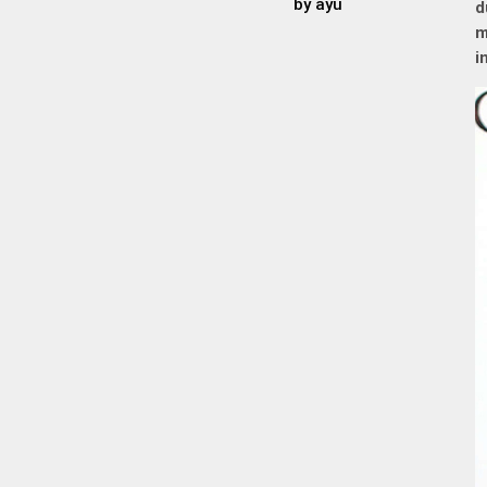
by
ayu
d
m
i