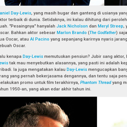
aniel Day-Lewis
, yang masih bugar dan ganteng di usianya yang
ktor terbaik di dunia. Setidaknya, ini kalau dihitung dari pero
uah. "Pesaingnya" hanyalah
Jack Nicholson
dan
Meryl Streep
,
scar. Bahkan aktor sebesar
Marlon Brando
(
The Godfather
) sa
ua Oscar, atau
Al Pacino
yang sepanjang karirnya nyaris jaran
ebuah Oscar.
alu kenapa
Day-Lewis
memutuskan pensiun? Jubir sang aktor,
ewis
tak mau menyebutkan alasannya, yang pasti ini adalah ke
ribadi. Ia juga mengatakan kalau
Day-Lewis
mengucapkan banya
rang yang pernah bekerjasama dengannya, dan tentu saja pen
elakukan promo untuk film terakhirnya,
Phantom Thread
yang me
ahun 1950-an, yang akan edar akhir tahun ini.