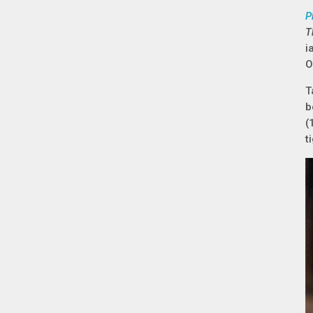
P
T
i
O
T
b
(
t