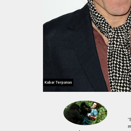
Kabar Terpanas
"
m