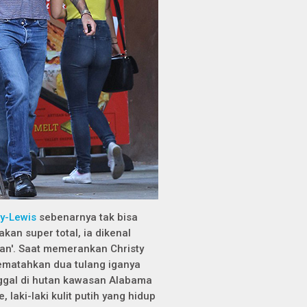
y-Lewis
sebenarnya tak bisa
akan super total, ia dikenal
an'. Saat memerankan Christy
ematahkan dua tulang iganya
tinggal di hutan kawasan Alabama
aki-laki kulit putih yang hidup