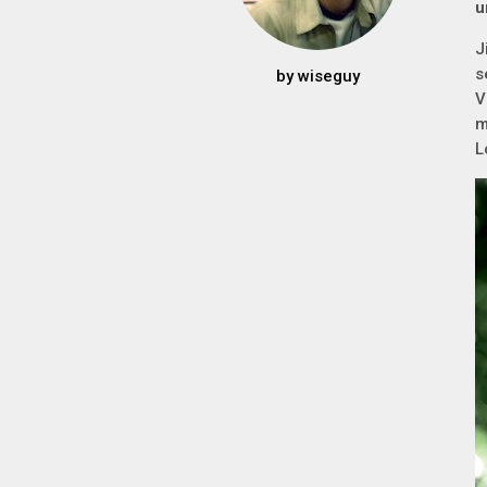
u
J
s
by
wiseguy
V
m
L