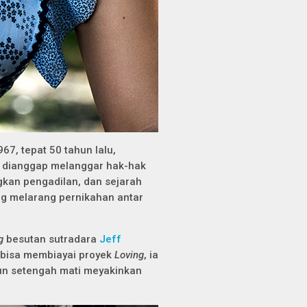
67, tepat 50 tahun lalu,
 dianggap melanggar hak-hak
gkan pengadilan, dan sejarah
ng melarang pernikahan antar
ng
besutan sutradara
Jeff
i bisa membiayai proyek
Loving
, ia
un setengah mati meyakinkan