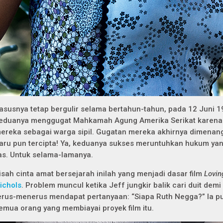
asusnya tetap bergulir selama bertahun-tahun, pada 12 Juni 19
eduanya menggugat Mahkamah Agung Amerika Serikat karena
ereka sebagai warga sipil. Gugatan mereka akhirnya dimenan
aru pun tercipta! Ya, keduanya sukses meruntuhkan hukum ya
as. Untuk selama-lamanya.
isah cinta amat bersejarah inilah yang menjadi dasar film
Lovi
ichols
.
Problem muncul ketika Jeff jungkir balik cari duit dem
erus-menerus mendapat pertanyaan: “Siapa Ruth Negga?” Ia p
emua orang yang membiayai proyek film itu.