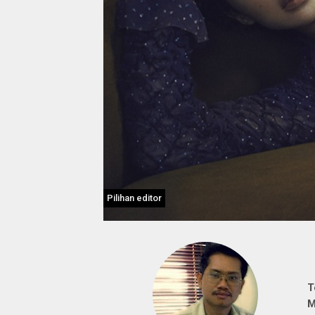
Pilihan editor
T
M