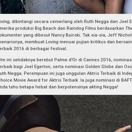
oving
, dibintangi secara cemerlang oleh Ruth Negga dan Joel 
merika produksi Big Beach dan Raindog Films berdasarkan
The
okumenter yang dibesut Nancy Buirski. Tak sia-sia, Jeff Nicho
kenarionya, membuat
Loving
menuai pujian kritikus dan bersai
erbaik 2016 di berbagai festival.
ilm ini setidaknya berebut Palme d'Or di Cannes 2016, nominas
erbaik bagi Joel Egerton, serta nominasi Golden Globe dan Osc
uth Negga. Perempuan ini juga unggulan Aktris Terbaik di Inde
Choice Movie Award for Aktris Terbaik. Ia juga nominasi di BAFTA
nda tahu betapa hebat dan berpotensinya akting Negga!