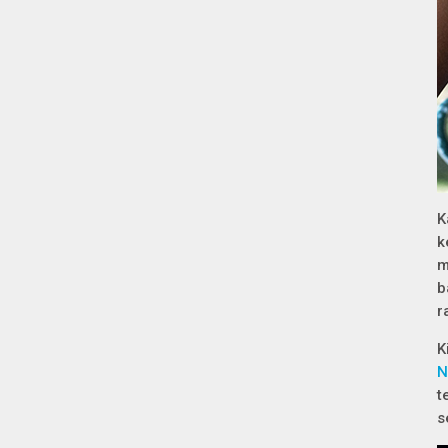
K
k
m
b
r
K
N
t
s