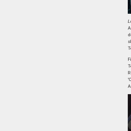
L
A
d
s
T
F
T
R
'
A