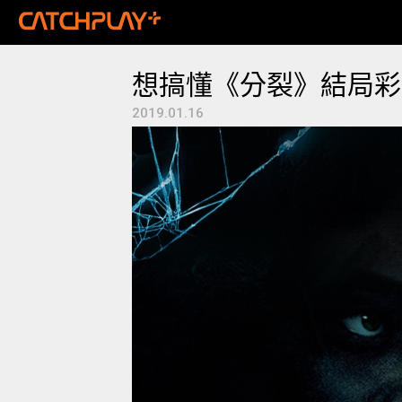
想搞懂《分裂》結局彩
2019.01.16