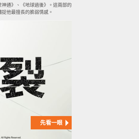
世神通》、《地球過後》。這兩部的
捕捉他最擅長的脆弱情感。