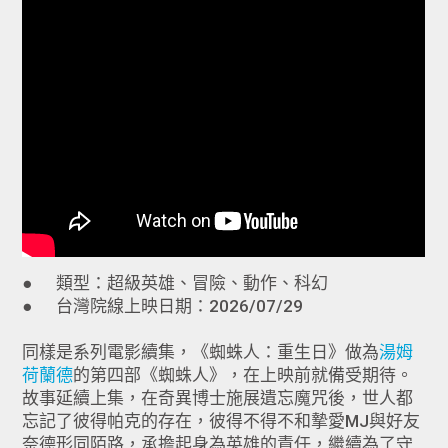
● 類型：超級英雄、冒險、動作、科幻
● 台灣院線上映日期：2026/07/29
同樣是系列電影續集，《蜘蛛人：重生日》做為
湯姆
荷蘭德
的第四部《蜘蛛人》，在上映前就備受期待。
故事延續上集，在奇異博士施展遺忘魔咒後，世人都
忘記了彼得帕克的存在，彼得不得不和摯愛MJ與好友
奈德形同陌路，承擔起身為英雄的責任，繼續為了守