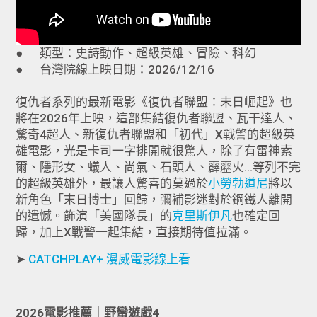
● 類型：史詩動作、超級英雄、冒險、科幻
● 台灣院線上映日期：2026/12/16
復仇者系列的最新電影《復仇者聯盟：末日崛起》也
將在2026年上映，這部集結復仇者聯盟、瓦干達人、
驚奇4超人、新復仇者聯盟和「初代」X戰警的超級英
雄電影，光是卡司一字排開就很驚人，除了有雷神索
爾、隱形女、蟻人、尚氣、石頭人、霹靂火…等列不完
的超級英雄外，最讓人驚喜的莫過於
小勞勃道尼
將以
新角色「末日博士」回歸，彌補影迷對於鋼鐵人離開
的遺憾。飾演「美國隊長」的
克里斯伊凡
也確定回
歸，加上X戰警一起集結，直接期待值拉滿。
➤
CATCHPLAY+ 漫威電影線上看
2026電影推薦｜野蠻遊戲4