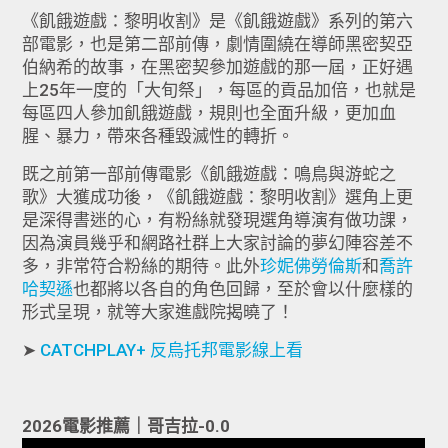
《飢餓遊戲：黎明收割》是《飢餓遊戲》系列的第六
部電影，也是第二部前傳，劇情圍繞在導師黑密契亞
伯納希的故事，在黑密契參加遊戲的那一屆，正好遇
上25年一度的「大旬祭」，每區的貢品加倍，也就是
每區四人參加飢餓遊戲，規則也全面升級，更加血
腥、暴力，帶來各種毀滅性的轉折。
既之前第一部前傳電影《飢餓遊戲：鳴鳥與游蛇之
歌》大獲成功後，《飢餓遊戲：黎明收割》選角上更
是深得書迷的心，有粉絲就發現選角導演有做功課，
因為演員幾乎和網路社群上大家討論的夢幻陣容差不
多，非常符合粉絲的期待。此外
珍妮佛勞倫斯
和
喬許
哈契遜
也都將以各自的角色回歸，至於會以什麼樣的
形式呈現，就等大家進戲院揭曉了！
➤
CATCHPLAY+ 反烏托邦電影線上看
2026電影推薦｜哥吉拉-0.0