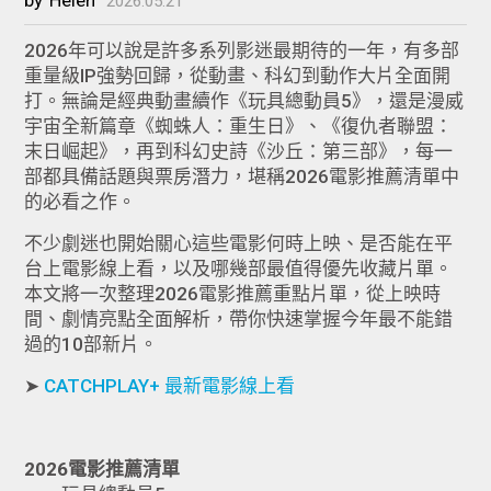
2026.05.21
2026年可以說是許多系列影迷最期待的一年，有多部
重量級IP強勢回歸，從動畫、科幻到動作大片全面開
打。無論是經典動畫續作《玩具總動員5》，還是漫威
宇宙全新篇章《蜘蛛人：重生日》、《復仇者聯盟：
末日崛起》，再到科幻史詩《沙丘：第三部》，每一
部都具備話題與票房潛力，堪稱2026電影推薦清單中
的必看之作。
不少劇迷也開始關心這些電影何時上映、是否能在平
台上電影線上看，以及哪幾部最值得優先收藏片單。
本文將一次整理2026電影推薦重點片單，從上映時
間、劇情亮點全面解析，帶你快速掌握今年最不能錯
過的10部新片。
➤
CATCHPLAY+ 最新電影線上看
2026電影推薦清單