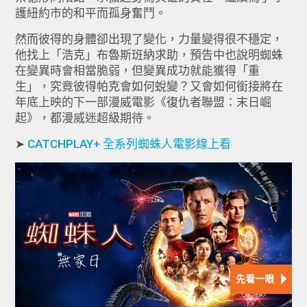
護紐約市的和平而孤身奮鬥。
然而彼得的身體卻出現了變化，力量變得很不穩定，
他找上「浩克」布魯斯班納求助，預告中也說明蜘蛛
在變異時會相當脆弱，但變異成功就能獲得「重
生」，究竟彼得帕克會如何蛻變？又會如何銜接將在
年底上映的下一部漫威電影《復仇者聯盟：末日崛
起》，都漫威迷超級期待。
➤
CATCHPLAY+ 全系列蜘蛛人電影線上看