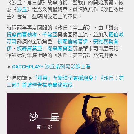
《沙丘：第三部》故事將從「聖戰」的開始展開，做
為《
沙丘
》電影系列最終章，劇情與原作《沙丘救世
主》會有一些時間設定上的不同。
時隔兩年再度回歸的《沙丘：第三部》，由「甜茶」
提摩西夏勒梅
、
千黛亞
再度回歸主演，並加入
羅伯派
汀森
飾演的全新角色，
佛蘿倫絲普伊
、
安雅泰勒喬
伊
、
傑森摩莫亞
、
傑森摩莫亞
等豪華卡司再度集結，
讓影迷對年底上映的《沙丘：第三部》充滿期待。
➤
CATCHPLAY+ 沙丘系列電影線上看
延伸閱讀 ➤
「甜茶」全新造型震撼現身！《沙丘：第
三部》首波預告揭曉最終戰役