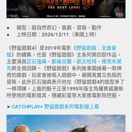
● 類型：超自然奇幻、喜劇、冒險、動作
● 上映日期：2026/12/11（美國上映）
《野蠻遊戲4》是2019年電影《
野蠻遊戲：全面晉
級
》的續集，也是《野蠻遊戲》主系列第四部作品，
主要演員
巨石強森
、
凱倫吉蘭
、
凱文哈特
、
傑克布萊
克
將全員回歸。《野蠻遊戲》系列故事圍繞著一款神
奇的遊戲，玩家會被吸入遊戲中，展開真實又危險的
冒險。此外巨石強森表示他在《野蠻遊戲4的造型多了
一條項鍊，上面的骰子正是1995年版主角羅賓威廉斯
所使用的電影道具，隱藏彩蛋等大家進電影院挖掘。
➤
CATCHPLAY+ 野蠻遊戲系列電影線上看