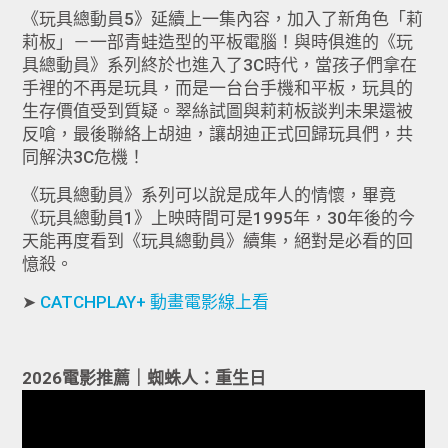
《玩具總動員5》延續上一集內容，加入了新角色「莉
莉板」－一部青蛙造型的平板電腦！與時俱進的《玩
具總動員》系列終於也進入了3C時代，當孩子們拿在
手裡的不再是玩具，而是一台台手機和平板，玩具的
生存價值受到質疑。翠絲試圖與莉莉板談判未果還被
反嗆，最後聯絡上胡迪，讓胡迪正式回歸玩具們，共
同解決3C危機！
《玩具總動員》系列可以說是成年人的情懷，畢竟
《玩具總動員1》上映時間可是1995年，30年後的今
天能再度看到《玩具總動員》續集，絕對是必看的回
憶殺。
➤
CATCHPLAY+ 動畫電影線上看
2026電影推薦｜蜘蛛人：重生日