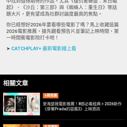
中找到值得期待的作品。尤其《復仇者聯盟：末日崛
起》、《沙丘：第三部》與《蜘蛛人：重生日》等話
題大片，更有望成為社群討論度最高的焦點。
你已經想好2026年要看哪些電影了嗎？馬上收藏這篇
2026電影推薦，搶先觀看預告片並筆記上映時間，第
一時間衝電影院打卡吧！
➤
CATCHPLAY+ 最新電影線上看
相關文章
A輯推薦
安海瑟薇電影推薦！8部必看經典＋2026新作
《穿著Prada的惡魔2》上映資訊
名家觀影