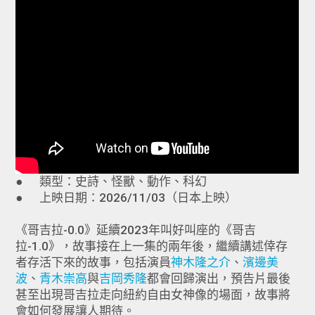
● 類型：史詩、怪獸、動作、科幻
● 上映日期：2026/11/03（日本上映）
《哥吉拉-0.0》延續2023年叫好叫座的《哥吉
拉-1.0》，故事接在上一集的兩年後，繼續講述倖存
者存活下來的故事，包括演員
神木隆之介
、
濱邊美
波
、
青木崇高
與
吉岡秀隆
都會回歸演出，預告片最後
甚至出現哥吉拉走向紐約自由女神像的場面，故事將
會如何發展讓人期待。