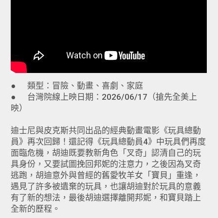
● 類型：冒險、動畫、喜劇、家庭
● 台灣院線上映日期：2026/06/17（搶先全美上
映）
迪士尼與皮克斯共同出品的經典動畫電影《玩具總動
員》再次回歸！還記得《玩具總動員4》中玩具們再度
面臨危機，胡迪既要教新角色「叉奇」認清自己的玩
具身份，又要試圖挽回邦妮的注意力，之後因為叉奇
逃跑，胡迪意外與曾經的舊愛牧羊女「寶貝」重逢，
遇見了許多被遺棄的玩具，也讓胡迪對於玩具的意義
有了新的想法，最後胡迪選擇離開邦妮，和寶貝踏上
全新的歷程。