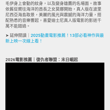
毛伊身上會動的紋身，以及變身雄鷹的名場面。故事
依舊從嚮往海洋的酋長之女莫娜開始，真人版在波里
尼西亞海島取景，美麗的風光與震撼的海洋力量，搭
配熟悉的音樂響起，喜愛迪士尼真人版電影的影迷千
萬不能錯過。
➤ 延伸閱讀｜
2025動畫電影推薦！13部必看神作與最
新上映一次線上看！
2026電影推薦｜復仇者聯盟：末日崛起