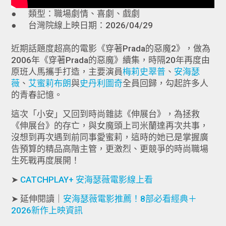
● 類型：職場劇情、喜劇、戲劇
● 台灣院線上映日期：2026/04/29
近期話題度超高的電影《穿著Prada的惡魔2》，做為
2006年《穿著Prada的惡魔》續集，時隔20年再度由
原班人馬攜手打造，主要演員
梅莉史翠普
、
安海瑟
薇
、
艾蜜莉布朗
與
史丹利圖奇
全員回歸，勾起許多人
的青春記憶。
這次「小安」又回到時尚雜誌《伸展台》，為拯救
《伸展台》的存亡，與女魔頭上司米蘭達再次共事，
沒想到再次遇到前同事愛蜜莉，這時的她已是掌握廣
告預算的精品高階主管，更激烈、更競爭的時尚職場
生死戰再度展開！
➤
CATCHPLAY+ 安海瑟薇電影線上看
➤ 延伸閱讀｜
安海瑟薇電影推薦！8部必看經典＋
2026新作上映資訊