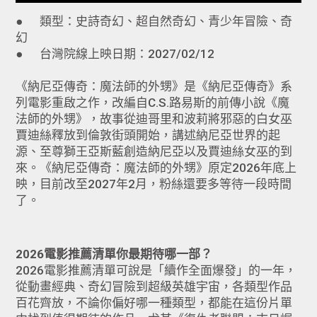
● 類型：史詩奇幻、超自然奇幻、青少年冒險、奇
幻
● 台灣院線上映日期：2027/02/12
《納尼亞傳奇：魔法師的外甥》是《納尼亞傳奇》系
列電影重啟之作，改編自C.S.路易斯的前傳小說《魔
法師的外甥》，故事從迪哥里和波莉將邪惡的白女巫
賈迪絲釋放到倫敦街頭開始，講述納尼亞世界的起
源、至尊獅王亞斯藍創造納尼亞以及賈迪絲女巫的到
來。《納尼亞傳奇：魔法師的外甥》原定2026年底上
映，目前改至2027年2月，粉絲還要多等待一段時間
了。
2026電影推薦清單你最期待哪一部？
2026電影推薦清單可說是「續作全面爆發」的一年，
從動畫經典、奇幻冒險到超級英雄宇宙，各類型作品
百花齊放，不論你偏好哪一種類型，都能在這份片單