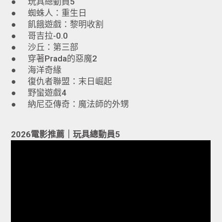
● 玩具總動員5
● 蜘蛛人：重生日
● 飢餓遊戲：黎明收割
● 哥吉拉-0.0
● 沙丘：第三部
● 穿著Prada的惡魔2
● 海洋奇緣
● 復仇者聯盟：末日崛起
● 野蠻遊戲4
● 納尼亞傳奇：魔法師的外甥
2026電影推薦｜玩具總動員5