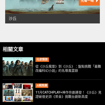
相關文章
名家觀影
從《沙丘魔堡》到《沙丘》：盤點挑戰「最難
改編科幻小說」的名導風雲錄
A輯推薦
11月CATCHPLAY+神作夯劇連發！《沙丘》見
證破億史詩《茶金》挑戰台劇新高度