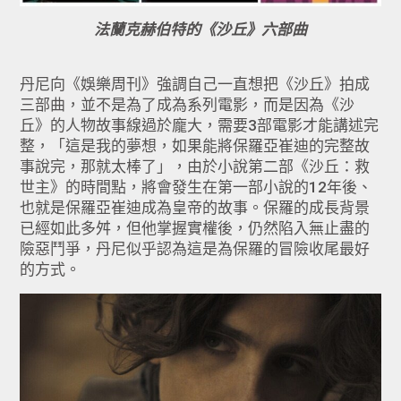
法蘭克赫伯特的《沙丘》六部曲
丹尼向《娛樂周刊》強調自己一直想把《沙丘》拍成
三部曲，並不是為了成為系列電影，而是因為《沙
丘》的人物故事線過於龐大，需要3部電影才能講述完
整，「這是我的夢想，如果能將保羅亞崔迪的完整故
事說完，那就太棒了」，由於小說第二部《沙丘：救
世主》的時間點，將會發生在第一部小說的12年後、
也就是保羅亞崔迪成為皇帝的故事。保羅的成長背景
已經如此多舛，但他掌握實權後，仍然陷入無止盡的
險惡鬥爭，丹尼似乎認為這是為保羅的冒險收尾最好
的方式。