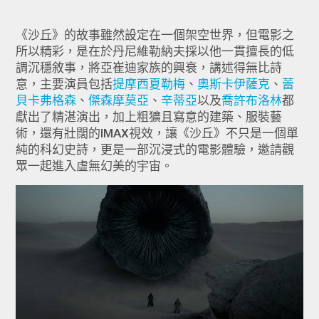
《沙丘》的故事雖然設定在一個架空世界，但電影之
所以精彩，是在於丹尼維勒納夫採以他一貫擅長的低
調沉穩敘事，將亞崔迪家族的興衰，講述得無比詩
意，主要演員包括
提摩西夏勒梅
、
奧斯卡伊薩克
、
蕾
貝卡弗格森
、
傑森摩莫亞
、
辛蒂亞
以及
喬許布洛林
都
獻出了精湛演出，加上粗獷且寫意的建築、服裝藝
術，還有壯闊的IMAX視效，讓《沙丘》不只是一個單
純的科幻史詩，更是一部沉浸式的電影體驗，邀請觀
眾一起進入虛無幻美的宇宙。