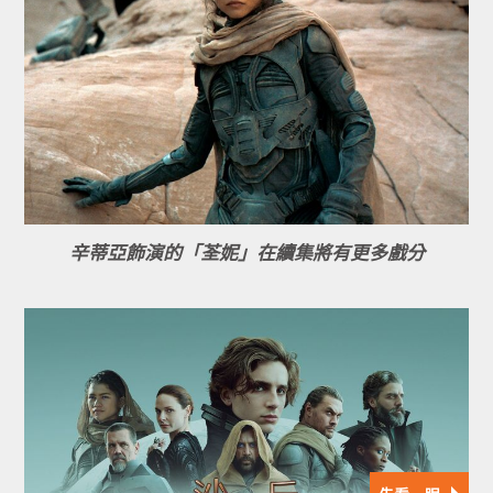
辛蒂亞飾演的「荃妮」在續集將有更多戲分