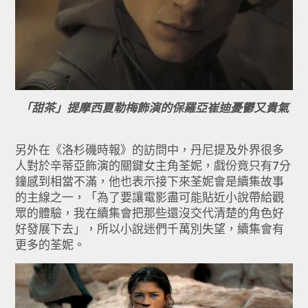
「甜茶」提摩西夏勒梅飾演的保羅亞崔迪憂鬱又貴氣
另外在《洛杉磯時報》的訪問中，丹尼提及外界很多
人對於辛蒂亞飾演的關鍵女主角荃妮，戲份竟只有7分
鐘感到相當不滿，他也表示接下來荃妮會是續集故事
的主線之一，「為了要讓電影盡可能貼近小說帶給觀
眾的體驗，我在續集會把那些還沒交代清楚的角色好
好發展下去」，所以小說迷們千萬別失望，續集會有
更多的荃妮。