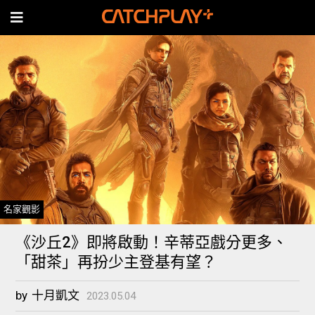
名家觀影
《沙丘2》即將啟動！辛蒂亞戲分更多、
「甜茶」再扮少主登基有望？
by
十月凱文
2023.05.04