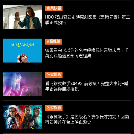
劇集快報
HBO 釋出奇幻史詩原創影集《黑暗元素》第二
季正式預告
A輯推薦
如果看完《以你的名字呼喚我》意猶未盡，千
萬別錯過這五部同志經典
名家觀影
看《銀翼殺手2049》前必讀！完整大事紀+編
年史讓你無縫接軌
名家觀影
《銀翼殺手》是盜版名？靠邵氏才拍完！回顧
科幻神片在台上映血淚史