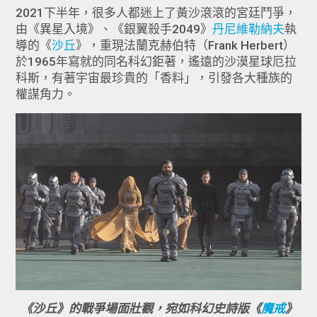
2021下半年，很多人都迷上了黃沙滾滾的宮廷鬥爭，
由《異星入境》、《銀翼殺手2049》
丹尼維勒納夫
執
導的《
沙丘
》，重現法蘭克赫伯特（Frank Herbert）
於1965年寫就的同名科幻鉅著，遙遠的沙漠星球厄拉
科斯，有著宇宙最珍貴的「香料」，引發各大種族的
權謀角力。
《沙丘》的戰爭場面壯觀，宛如科幻史詩版《
魔戒
》