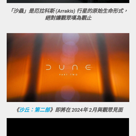
「沙蟲」是厄拉科斯 (Arrakis) 行星的原始生命形式，
絕對讓觀眾嘆為觀止
《
沙丘：第二部
》即將在 2024年 2月與觀眾見面