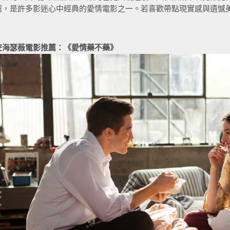
窮，是許多影迷心中經典的愛情電影之一。若喜歡帶點現實感與遺憾
安海瑟薇電影推薦：《愛情藥不藥》