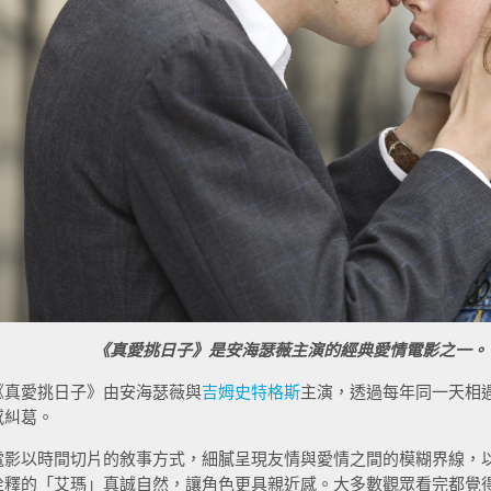
《真愛挑日子》是安海瑟薇主演的經典愛情電影之一。（
《真愛挑日子》由安海瑟薇與
吉姆史特格斯
主演，透過每年同一天相
感糾葛。
電影以時間切片的敘事方式，細膩呈現友情與愛情之間的模糊界線，
詮釋的「艾瑪」真誠自然，讓角色更具親近感。大多數觀眾看完都覺