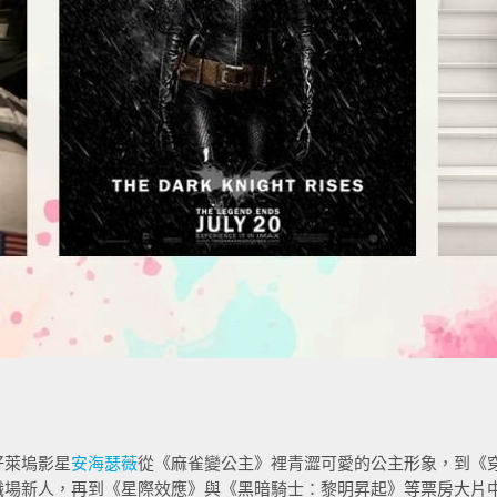
好萊塢影星
安海瑟薇
從《麻雀變公主》裡青澀可愛的公主形象，到《穿
職場新人，再到《星際效應》與《黑暗騎士：黎明昇起》等票房大片