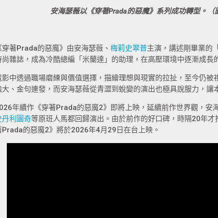
安海瑟薇以《穿著Prada的惡魔》系列成功轉型。（圖
《穿著Prada的惡魔》由安海瑟薇、
梅莉史翠普
主演，講述剛畢業的
時尚雜誌，成為冷酷總編「米蘭達」的助理，在高壓環境中逐漸成長
電影中透過職場磨練與價值選擇，描繪理想與現實的拉扯，至今仍被
強大、金句連發，而安海瑟薇從青澀到蛻變的演出也極具說服力，讓
2026年續作《穿著Prada的惡魔2》即將上映，延續前作世界觀，
史丹利圖奇
等原班人馬都回歸演出。由於前作的好口碑，時隔20年才
著Prada的惡魔2》將於2026年4月29日在台上映。