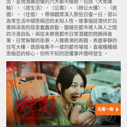
出，呈現潛藏恐懼的六大都市樣貌，包括〈大眾運
輸〉、〈夜生活〉、〈公寓〉、〈辦公大樓〉、〈商
圈〉、〈住宿〉，帶領觀眾深入那些日復一日、習以
為常生活中細思極恐的未知人性。故事描述潛伏於白
晝與深夜的惡意蠢蠢欲動，圍繞在都市裡人與人之間
的冷漠自私，與從未察覺都市日常潛藏的問題與後
果，日常無聲的街巷、人聲鼎沸的商圈、表面寧靜的
住宅大樓，透過每集不一樣的都市場域，直窺種種細
思極恐的核心，你所不知的恐懼事件隨時發生 。