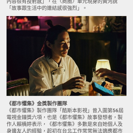
內容很有投射感」，在〈商圈〉單元現身的黃河說
「故事跟生活中的連結感很強烈」。
《都市懼集》金獎製作團隊
《都市懼集》製作團隊「酷斯本影視」曾入圍第56屆
電視金鐘獎六項，也是《都市懼集》故事發想者，製
作人賴楀婷表示，《都市懼集》多數是來自她個人及
身邊友人的經驗，起初在台北工作常常無法適應都市