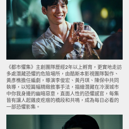
《都市懼集》主創團隊歷經2年以上孵育，更實地走訪
多處潛藏恐懼的危險場所，由酷斯本影視團隊製作、
黃彥樵擔任編劇，導演李俊宏、黃丹琪、陳保中共同
執導，以短篇幅精緻敘事手法，描繪潛藏在冷漠城市
中你我身邊的幽暗惡意，直面人性的恐懼感官，每集
皆有讓人起雞皮疙瘩的橋段和共鳴，成為每日必看的
一部恐懼影集。