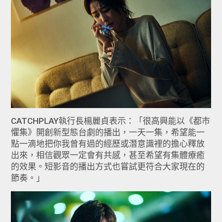
CATCHPLAY執行長楊麗貞表示：「很高興能以《都市
懼集》開創新型態台劇的播出，一天一集，希望能一
點一滴地把你我曾有過的經歷或潛意識裡的擔心釋放
出來，相信觀眾一定會有共感，甚至希望有集體療癒
的效果。短影音的播出方式也嘗試更符合大家現在的
節奏。」