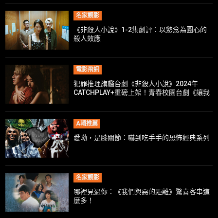
名家觀影
《非殺人小說》1-2集劇評：以慾念為圓心的
殺人效應
電影飛訊
犯罪推理旗艦台劇《非殺人小說》2024年
CATCHPLAY+重磅上架！青春校園台劇《讓我
看見你是誰》接力推出！
A輯推薦
愛呦，是膝關節：嚇到吃手手的恐怖經典系列
名家觀影
哪裡見過你：《我們與惡的距離》驚喜客串這
麼多！