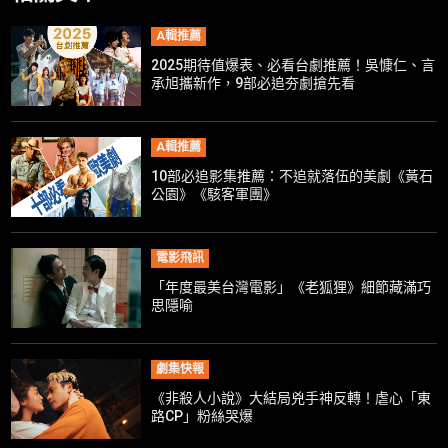
A輯推薦
2025期待值爆表、必看台劇推薦！吳慷仁、言
承旭攜新作，9部必追夯劇搶先看
A輯推薦
10部必追影集推薦：不追就落伍的美劇《黃石
公園》《駭客軍團》
電影飛訊
「年度最美台灣電影」《老狐狸》細節藏滿巧
思隱喻
劇集快報
《非殺人小說》大結局兇手神反轉！虐心「東
路CP」粉絲哭爆