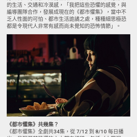
的生活、交通和冷漠感，「我把這些恐懼的感覺，與
編導團隊合作，發展成現在的《都市懼集》，當中不
乏人性面的可怕、都市生活詭譎之處，種種細思極恐
都是令現代人非常有感而尚未覺知的恐怖情節」。
《都市懼集》共幾集？
《都市懼集》全劇共34集，從 7/12 到 8/10 每日播