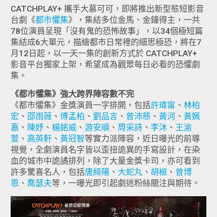
CATCHPLAY+ 攜手大慕可可，即將推出新型態短影音
台劇《
都市懼集
》，集結多位金馬、金鐘得主，一共
78位演員呈現「沒有鬼的恐怖故事」，以34個極短篇
集結成6大單元，描繪都市日常裡的細思極恐，將在7
月12日起，以一天一集的創新方式於 CATCHPLAY+
影音平台獨家上架，希望成為觀眾每日必看的恐懼劇
集。
《都市懼集》強大跨界陣容數不完
《都市懼集》金獎演員一字排開，包括
許瑋甯
、
林柏
宏
、
邵雨薇
、
傅孟柏
、
劉品言
、
曾沛慈
、
黃河
、
黃姵
嘉
、
陳妤
、
楊銘威
、
游安順
、
周采詩
、
李沐
、
王渝
萱
、
高英軒
、
黃冠智
等實力派陣容，近日曝光的前導
視覺，全劇演員名字皆以歪扭詭異的手寫設計，在染
血的城市中詭譎排列，除了大量金獎卡司，亦可看到
許多驚喜名人，包括
唐綺陽
、
大蛇丸
、
胡椒
、
曾博
恩
、
喬瑟夫
等，一曝光即引起劇迷粉絲關注與期待。