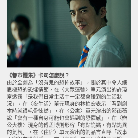
《都市懼集》卡司怎麼說？
由於全劇為「沒有鬼的恐怖故事」，關於其中令人細
思極恐的恐懼情節，在〈大眾運輸〉單元演出的許瑋
甯透露「是我們日常生活中一定都會碰到的生活狀
況」，在〈夜生活〉單元現身的林柏宏表示「看到劇
本時就很毛骨悚然」，在〈公寓〉單元演出的邵雨薇
說「會有一種自身可能也會遇到的恐懼感」，在〈辦
公大樓〉現身的傅孟博則形容「有點詭譎，有點詭異
的氣氛」，在〈住宿〉單元演出的劉品言直呼「故事