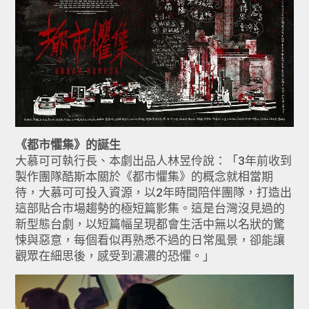
《都市懼集》的誕生
大慕可可執行長、本劇出品人林昱伶說：「3年前收到
製作團隊酷斯本關於《都市懼集》的概念就相當期
待，大慕可可投入資源，以2年時間陪伴團隊，打造出
這部貼合市場趨勢的極短篇影集。這是台灣沒見過的
新型態台劇，以短篇幅呈現都會生活中無以名狀的驚
悚與惡意，每個看似再熟悉不過的日常風景，卻能讓
觀眾在細思後，感受到濃濃的恐懼。」