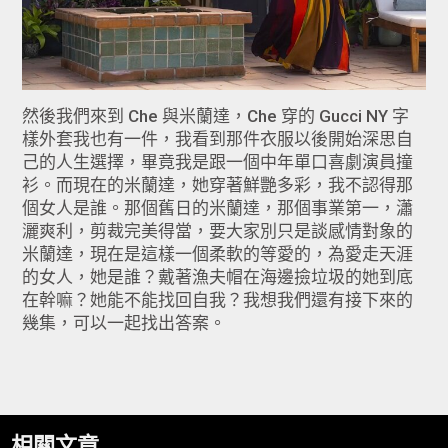
然後我們來到 Che 與米蘭達，Che 穿的 Gucci NY 字
樣外套我也有一件，我看到那件衣服以後開始深思自
己的人生選擇，畢竟我是跟一個中年單口喜劇演員撞
衫。而現在的米蘭達，她穿著鮮艷多彩，我不認得那
個女人是誰。那個舊日的米蘭達，那個事業第一，瀟
灑爽利，剪裁完美得當，要大家別只是談感情對象的
米蘭達，現在是這樣一個柔軟的等愛的，為愛走天涯
的女人，她是誰？戴著漁夫帽在海邊撿垃圾的她到底
在幹嘛？她能不能找回自我？我想我們還有接下來的
幾集，可以一起找出答案。
相關文章