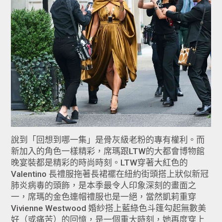
說到「回想到哪一集」是骨灰級老粉的專有權利。而
新加入的角色一樣精彩，席瑪跟LTW的大都會博物館
晚宴裝都是精彩的時尚時刻。LTW穿著大紅色的
Valentino 長禮服拖著長裙襬在紐約街頭搭上狀似新冠
肺炎病毒的頭飾，是本季最令人印象深刻的畫面之
一，席瑪的金色連帽禮服也是一絕，當然凱莉重穿
Vivienne Westwood 婚紗搭上藍綠色斗篷勾起無數美
好（或痛苦）的回憶，是一個重大時刻，她再度穿上