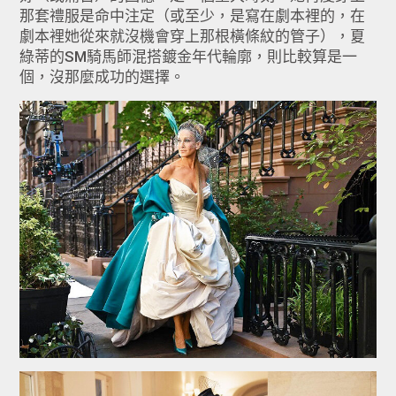
那套禮服是命中注定（或至少，是寫在劇本裡的，在
劇本裡她從來就沒機會穿上那根橫條紋的管子），夏
綠蒂的SM騎馬師混搭鍍金年代輪廓，則比較算是一
個，沒那麼成功的選擇。