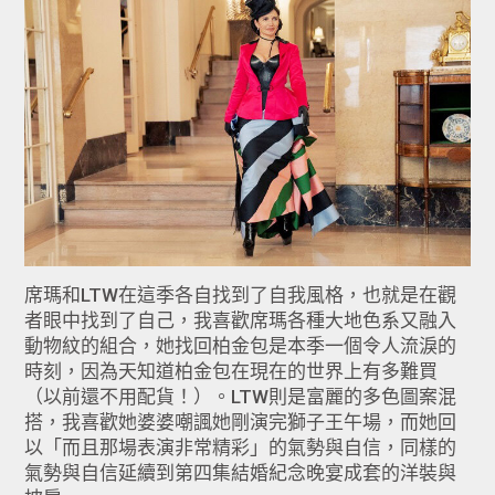
席瑪和LTW在這季各自找到了自我風格，也就是在觀
者眼中找到了自己，我喜歡席瑪各種大地色系又融入
動物紋的組合，她找回柏金包是本季一個令人流淚的
時刻，因為天知道柏金包在現在的世界上有多難買
（以前還不用配貨！）。LTW則是富麗的多色圖案混
搭，我喜歡她婆婆嘲諷她剛演完獅子王午場，而她回
以「而且那場表演非常精彩」的氣勢與自信，同樣的
氣勢與自信延續到第四集結婚紀念晚宴成套的洋裝與