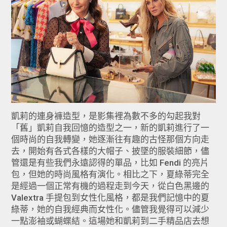
凱莉的連身褲造型，是影集裡為數不多的勾起我對
「舊」凱莉自我回憶的造型之一，新的凱莉進行了一
個時尚的自我轉變，她逐漸往有趣的古怪那個方向走
去，開始有各式各樣的大帽子、披墜的服裝細節，儘
管還是有些我們永遠認得的單品，比如 Fendi 的亮片
包，但她的時尚風格有演化。相比之下，夏綠蒂完全
是經過一個正常有機的過程走到今天，從白色黑邊的
Valextra 手提包到女性化風格，都是我們記憶中的夏
綠蒂，她的自我經典而女性化。儘管我覺得可以減少
一點澎袖或蝴蝶結。這場她和凱莉到二手精品店去想