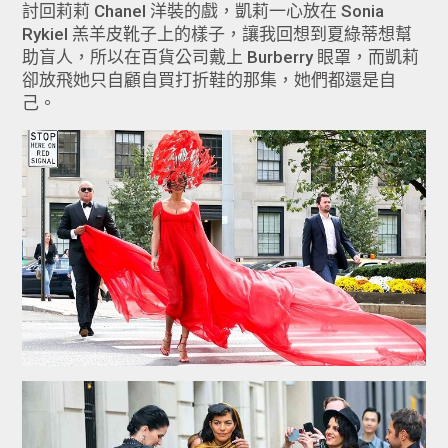
討回莉莉 Chanel 洋裝的戲，凱莉一心放在 Sonia
Rykiel 羔羊皮靴子上的樣子，讓我回想到夏綠蒂想幫
助盲人，所以在百貨公司戴上 Burberry 眼罩，而凱莉
卻放飛她只自顧自買打折鞋的那集，她們都還是自
己。