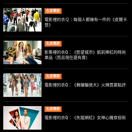
名家觀影
電影裡的衣Ｑ：每個人都擁有一件的《皮爾卡
登》
名家觀影
影集裡的衣Q：《慾望城市》凱莉捧紅的時尚
單品（而且現在還有賣）
名家觀影
電影裡的衣Q：《舞孃騙很大》火辣霓裳點評
名家觀影
電影裡的衣Q：《失蹤網紅》女神心機穿搭術