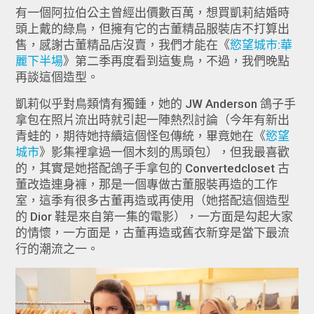
有一個阿拉伯公主曾經出價數百萬，想買凱莉結婚時
頭上戴的綠鳥，但擁有它的古董精品服裝店不打算出
售，感謝古董精品店沒賣，我們才能在《
慾望城市:華
麗下半場
》第二季再度看到這隻鳥，不過，我們晚點
再談這個造型。
凱莉似乎對鳥類情有獨鍾，她的 JW Anderson 鴿子手
拿包在照片流出時就引起一陣熱烈討論（今年有新出
青蛙的，期待她持續這個怪包傳統，畢竟她在《
慾望
城市
》影集裡拿過一個木刻的馬頭包），但我最喜歡
的，其實是她搭配鴿子手拿包的 Convertedcloset 古
董改造連身褲，那是一個專做古董服裝再造的工作
室，這季有很多古董再造或再使用（她搭配這個造型
的 Dior 鞋是來自第一集的電影），一方面是勾起大家
的情懷，一方面是，古董再造或舊衣新穿是當下最流
行的潮流之一。