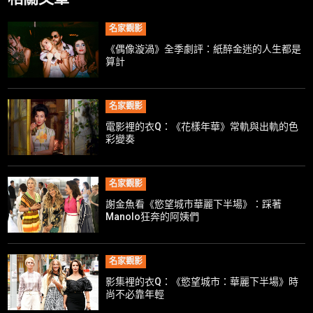
名家觀影
《偶像漩渦》全季劇評：紙醉金迷的人生都是
算計
名家觀影
電影裡的衣Q：《花樣年華》常軌與出軌的色
彩變奏
名家觀影
謝金魚看《慾望城市華麗下半場》：踩著
Manolo狂奔的阿姨們
名家觀影
影集裡的衣Q：《慾望城市：華麗下半場》時
尚不必靠年輕