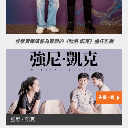
侯孝賢導演曾為黃熙的《強尼·凱克》擔任監製