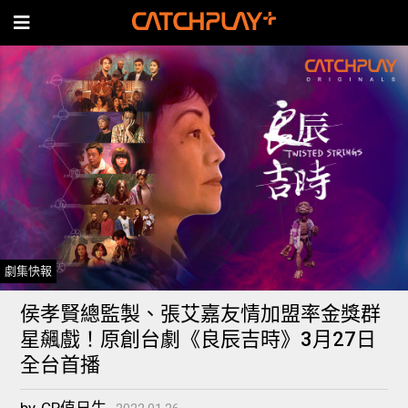
劇集快報
侯孝賢總監製、張艾嘉友情加盟率金獎群
星飆戲！原創台劇《良辰吉時》3月27日
全台首播
by
CP值日生