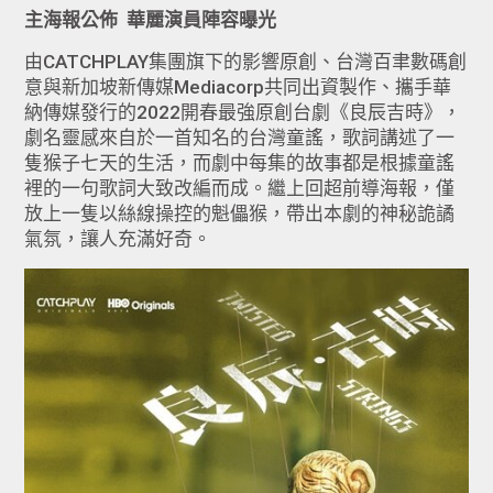
主海報公佈
華麗演員陣容曝光
由CATCHPLAY集團旗下的影響原創、台灣百聿數碼創
意與新加坡新傳媒Mediacorp共同出資製作、攜手華
納傳媒發行的2022開春最強原創台劇《良辰吉時》，
劇名靈感來自於一首知名的台灣童謠，歌詞講述了一
隻猴子七天的生活，而劇中每集的故事都是根據童謠
裡的一句歌詞大致改編而成。繼上回超前導海報，僅
放上一隻以絲線操控的魁儡猴，帶出本劇的神秘詭譎
氣氛，讓人充滿好奇。