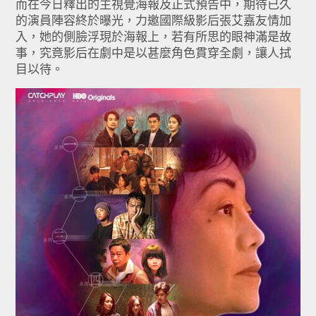
而在今日釋出的主視覺海報及正式預告中，期待已久
的演員陣容終於曝光，力邀國際級影后張艾嘉友情加
入，她的側臉浮現於海報上，若有所思的眼神滿是故
事，究竟影后在劇中是以甚麼角色貫穿全劇，讓人拭
目以待。