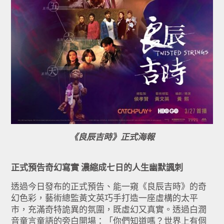
《良辰吉時》正式海報
正式預告奇幻寫實
濃縮成七日的人生幽默諷刺
透過今日發布的正式預告、能一窺《良辰吉時》的奇
幻色彩，藝術總監黃文英巧手打造一座虛構的太平
市，充滿奇特詭異的氛圍，既虛幻又真實。透過白潤
音童言童語的旁白開場：「你們知道嗎？世界上有個