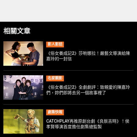
相關文章
影人影話
《俗女養成記2》莎喲娜拉！嚴藝文導演給陳
嘉玲的一封信
名家觀影
《俗女養成記2》全劇劇評：致親愛的陳嘉玲
們，妳們即將去另一個故事裡了
劇集快報
CATCHPLAY再推原創台劇《良辰吉時》！侯
孝賢導演首度擔任劇集總監製