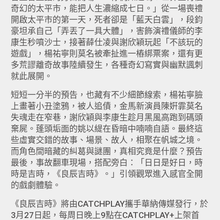
奇幻的太平市，能把人生濃縮成七日。」從一場喪禮
開啟太平市的第一天，死者卻是「藍天白雲」，段鈞
豪坦承自己「弄丟了一具大體」，害飾演禮儀師的李
康生秒噴沙士，接著薛仕凌與謝欣穎玩起「不該玩的
遊戲」，楊祐寧則莫名被牽扯進一樁綁票案，還有更
多荒謬離奇故事陸續發生，各種奇幻寫實與幽默諷刺
就此展開。
短短一分半的預告，也藏有不少細節線索，楊祐寧臉
上畫著小丑塗鴉，被人追債，金馬新演員陳姸霏莫名
失魂走在窄巷，謝欣穎與李康生趁月黑風高跑到碼頭
棄屍。蓬頭垢面的姚以緹在昏暗中喃喃自語。最終這
些虛實交錯的故事、場景、故人，相聚在帆城之境。
而角色間暗藏的糾葛與謎團，真相究竟是什麼？預告
最後，事故翻車現場，搭配旁白：「日日是好日，時
時是吉時，《良辰吉時》。」引領觀眾進入感官全開
的戲劇體驗。
《良辰吉時》將由CATCHPLAY攜手華納傳媒發行，於
3月27日起，每周日晚上9點在CATCHPLAY+上架首