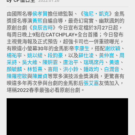
2022.01.26
由國際名導
侯孝賢
擔任總監製、《
強尼‧凱克
》金馬
獎提名導演
黃熙
自編自導，最奇幻寫實、幽默諷刺的
原創台劇《
良辰吉時
》今日宣布定檔於3月27日起，
每周日晚上9點在CATCHPLAY+全台首播；今日發布
主視覺海報及正式預告，超強卡司也一併重磅曝光，
有睽違小螢幕30年的金馬影帝
李康生
，搭配
謝欣穎
、
楊祐寧
、
姚以緹
、
段鈞豪
，以及
薛仕凌
、
黃仲崑
、
周
采詩
、
吳大維
、
陳姸霏
、
唐治平
、
瑞瑪席丹
、
黃遠
、
顏毓麟
、
林哲熹
、
喜翔
、
洪小鈴
、
鍾政均
、
白潤音
、
陳羅密歐
與
陳麗貞
等眾多演技派金獎演員，更驚喜有
暌違多年再次參與台劇的金馬影后
張艾嘉
友情加入，
堪稱2022春季最強必看原創台劇。