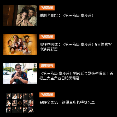
名家觀影
編劇老實說：《第三佈局 塵沙惑》
名家觀影
哪裡見過你：《第三佈局 塵沙惑》8大驚喜客
串演員彩蛋
劇集快報
《第三佈局 塵沙惑》劉冠廷金髮造型曝光！首
揭三大主角昔日暗黑秘密
名家觀影
點評金馬55：適得其所的得獎名單