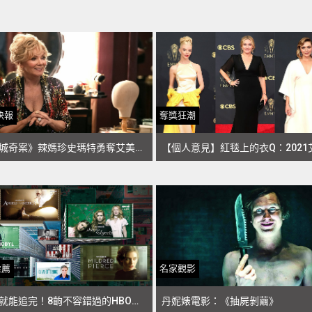
快報
奪獎狂潮
《東城奇案》辣媽珍史瑪特勇奪艾美獎影后之作 《天后與草莓》10月11日HBO GO專區全季上架
推薦
名家觀影
一天就能追完！8齣不容錯過的HBO迷你影集
丹妮婊電影：《抽屍剝繭》