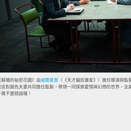
《蘇珊的祕密花園》由
威爾夏普
（《天才貓奴畫家》）擔任導演與監
曼這對銀色夫妻共同擔任監製，帶領一同探索愛情與幻想的世界。全
千萬不要錯過囉！