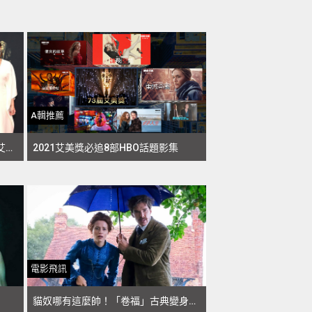
A輯推薦
【個人意見】紅毯上的衣Q：2021艾美獎也來愛美講！《東城》凱特經典黑對決《后翼》棋后赫本風
2021艾美獎必追8部HBO話題影集
電影飛訊
貓奴哪有這麼帥！「卷福」古典變身天才傳奇插畫家