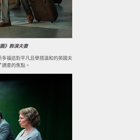
園》飾演夫妻
斯多福這對平凡且舉措溫和的英國夫
了調查的焦點。