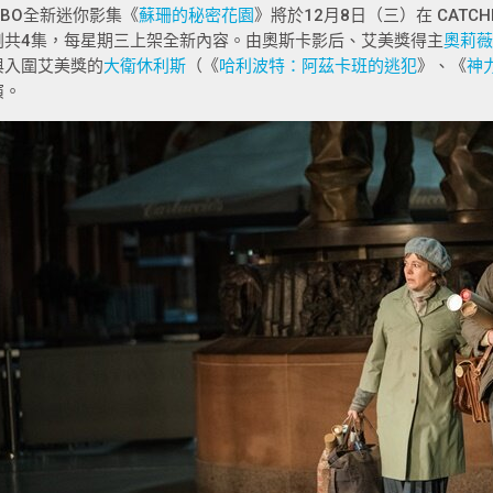
HBO全新迷你影集《
蘇珊的秘密花園
》將於12月8日（三）在 CATCHP
劇共4集，每星期三上架全新內容。由奧斯卡影后、艾美獎得主
奧莉薇
與入圍艾美獎的
大衛休利斯
（《
哈利波特：阿茲卡班的逃犯
》、《
神
演。