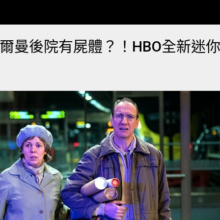
爾曼後院有屍體？！HBO全新迷