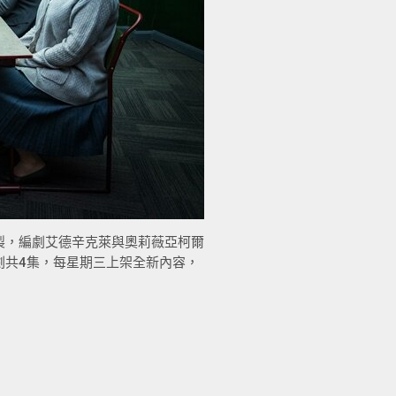
製，編劇艾德辛克萊與奧莉薇亞柯爾
劇共4集，每星期三上架全新內容，