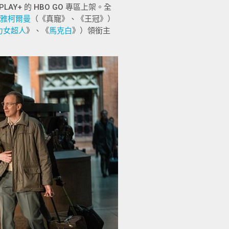
LAY+ 的 HBO GO 專區上架。全
雅柯爾曼
（《真寵》、《王冠》）
力女超人
》、《
馬克白
》）領銜主