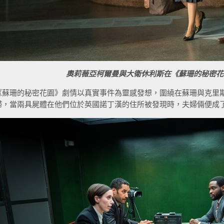
奧莉薇亞柯爾曼與大衛休利斯在《蘇珊的秘密花
《蘇珊的秘密花園》劇情以真實事件為靈感發想，圍繞在蘇珊與克里
婦，當兩具屍體在他們位於英國諾丁漢的住所被發現時，夫婦倆便成