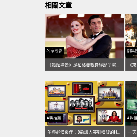
相關文章
名家觀影
劇集
《婚姻場景》是柏格曼親身經歷？潔西卡崔絲坦、奧斯卡伊薩克HBO新劇幕後解密
A輯推薦
A輯
午餐必備良伴：8齣讓人笑到噴飯的HBO喜劇