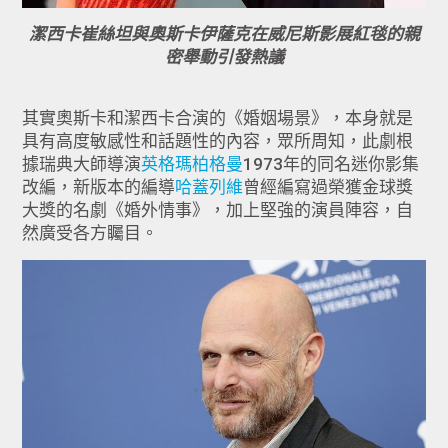
潔西卡崔絲坦與奧斯卡伊薩克在威尼斯影展紅毯的親
密舉動引發熱議
其實奧斯卡和潔西卡合演的《婚姻場景》，
本身就是
具有高度敏感性和話題性的內容，眾所周知，
此劇根
據瑞典大師導演
英格瑪柏格曼
1973年的同名迷你影集
改編，
新版本的編導
哈蓋列維
曾經編寫過榮獲金球獎
大獎的名劇《婚外情事》
，加上堅強的演員陣容，自
然廣受各方矚目。