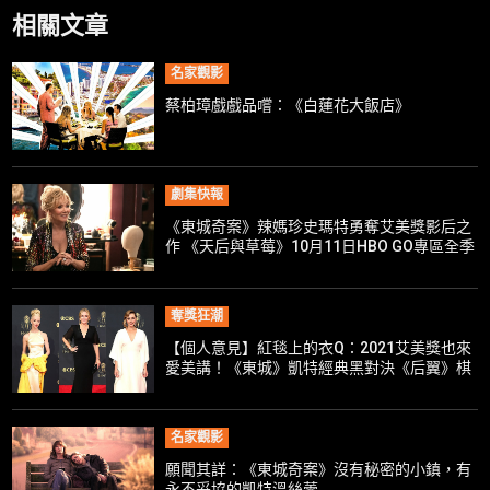
相關文章
名家觀影
蔡柏璋戲戲品嚐：《白蓮花大飯店》
劇集快報
《東城奇案》辣媽珍史瑪特勇奪艾美獎影后之
作 《天后與草莓》10月11日HBO GO專區全季
上架
奪獎狂潮
【個人意見】紅毯上的衣Q：2021艾美獎也來
愛美講！《東城》凱特經典黑對決《后翼》棋
后赫本風
名家觀影
願聞其詳：《東城奇案》沒有秘密的小鎮，有
永不妥協的凱特溫絲蕾