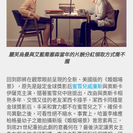
麗芙烏曼與艾藍喬塞森當年的片酬分紅領取方式喬不
攏
回到即將在觀眾眼前呈現的全新、美國版的《婚姻場
景》，
原先是敲定金球獎影后
蜜雪兒威廉斯
與奧斯卡
伊薩克主演，
隨著蜜雪兒中途退出，改由與奧斯卡相
熟多年、
交情又佳的老友潔西卡接手，潔西卡同樣是
金球獎影后，
丰采和實力都不在蜜雪兒之下，確保卡
司異動之後，
可看性絕不縮水。事實上，哈蓋李維應
柏格曼幼子之邀拍攝新版《
婚姻場景》曾思索再三，
到底21世紀重拍此劇的意義何在？最後決定讓男女主