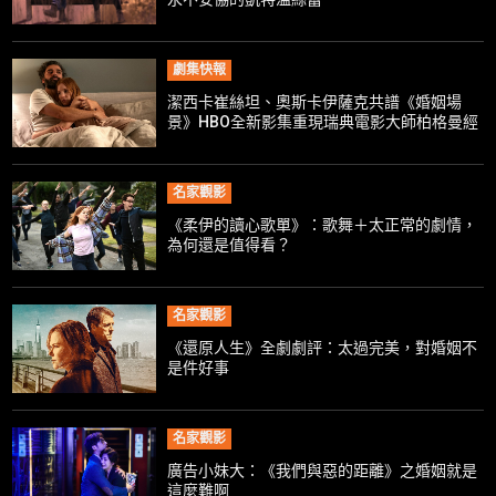
劇集快報
潔西卡崔絲坦、奧斯卡伊薩克共譜《婚姻場
景》HBO全新影集重現瑞典電影大師柏格曼經
典
名家觀影
《柔伊的讀心歌單》：歌舞＋太正常的劇情，
為何還是值得看？
名家觀影
《還原人生》全劇劇評：太過完美，對婚姻不
是件好事
名家觀影
廣告小妹大：《我們與惡的距離​​​​​​​》之婚姻就是
這麼難啊