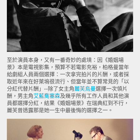
至於演員本身，又有一番奇妙的處境：因《婚姻場
景》
本是電視影集，預算不若電影充裕，
柏格曼當年
給劇組人員兩個選擇：一次拿完拍片的片酬，或者採
取近年來在好萊塢很流行、但當年並不算常見的「
以
分紅代替片酬」--除了女主角
麗芙烏曼
選擇一次領片
酬，
男主角
艾藍喬塞森
及幾乎所有工作人員和其他演
員都選擇分紅，結果《
婚姻場景》在瑞典紅到不行，
麗芙曾透露那是她一生中最後悔的選擇之一。