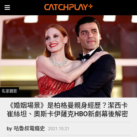
名家觀影
《婚姻場景》是柏格曼親身經歷？潔西卡
崔絲坦、奧斯卡伊薩克HBO新劇幕後解密
by
咕魯叔電癮史
2021.10.21