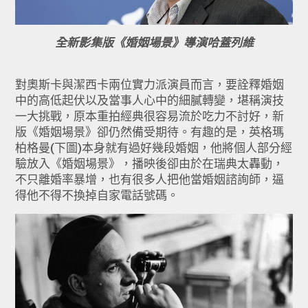
全新影集版《婚姻場景》導演哈蓋列維
對奧斯卡與潔西卡
兩位實力派演員而言，要詮釋婚姻
中的高低起伏以及當事人心中的細膩轉變
，堪稱演技
一大挑戰，原本重拍經典很容易流於吃力不討好，新
版《
婚姻場景》卻仍然備受期待。有趣的是，
英格瑪
柏格曼(下圖)本身就有過好幾段婚姻，他將個人部分經
驗放入《
婚姻場景》，播映後卻由於在瑞典太轟動，
不只離婚率暴增，
也有很多人把他當婚姻諮詢師，逼
得他不得不換掉自家電話號碼。