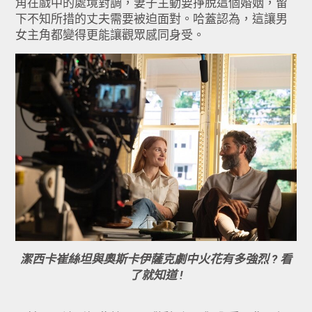
角在戲中的處境對調，妻子主動要掙脫這個婚姻，
留
下不知所措的丈夫需要被迫面對。哈蓋認為，
這讓男
女主角都變得更能讓觀眾感同身受。
潔西卡崔絲坦與奧斯卡伊薩克劇中火花有多強烈 ? 看
了就知道 !