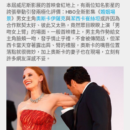
本屆威尼斯影展的首映會紅地上，
有兩位知名影星的
誇張舉動引發兩極化評價：HBO全新影集《
婚姻場
景
》男女主角
奧斯卡伊薩克
與
潔西卡崔絲坦
或許因為
合作默契太好、彼此又太熟，竟然眾目睽睽上演「
男
吻女上臂」的場面。一般首映禮上，
男主角作勢給女
主角臉頰一吻，發乎情止乎禮，不會被傳閒話，
但潔
西卡當天穿著露出肩、臂的禮服，
奧斯卡的嘴唇位置
落點就很微妙，加上奧斯卡的妻子也在現場，
立刻有
許多網友深感不妥。