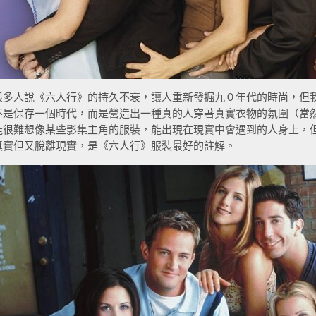
很多人說《六人行》的持久不衰，讓人重新發掘九０年代的時尚，但
不是保存一個時代，而是營造出一種真的人穿著真實衣物的氛圍（當
能很難想像某些影集主角的服裝，能出現在現實中會遇到的人身上，
真實但又脫離現實，是《六人行》服裝最好的註解。