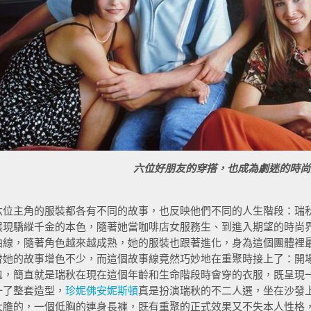
六位好朋友的穿搭，也成為劇迷的時尚
六位主角的服裝都各有不同的故事，也反映他們不同的人生階段：瑞
展現驕縱千金的本色，隨著她當咖啡店女服務生、到進入期望的時尚
曲線，隨著角色越來越成熟，她的服裝也跟著進化，身為這個團體裡
替她的故事增色不少，而這個故事線竟然巧妙地在重聚時接上了：開
包，簡直就是瑞秋在現在這個年齡和生命階段時會穿的衣服，既呈現
一了整套造型，
珍妮佛安妮斯頓
真是扮演瑞秋的不二人選，坐在沙發
大膽的，一個低胸的連身長褲，既有重聚的正式效果又不失本人性格