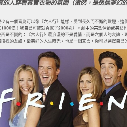
真的人穿著真實衣物的氛圍（當然，是透過夢幻
很少有一個喜劇可以像《六人行》這樣，受到長久而不懈的歡迎，這個
（1000億！我自己可能就貢獻了2000次）。劇中的某些情節或笑
東西是不變的：《六人行》最浪漫的不是愛情，而是六個人的友誼，
階段裡的友誼，最美好的人生時光，也是一個宣言，你可以選擇自己