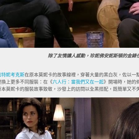
除了友情讓人感動，珍妮佛安妮斯頓的金錶
寇特妮考克斯
在原本莫妮卡的故事線裡，穿著大量的黑白灰，佐以一
變換上更多不同服裝：在《
六人行：當我們又在一起
》開場時，她的
原本莫妮卡的服裝故事致敬，沙發上的訪問以全黑搭配，既簡單又不