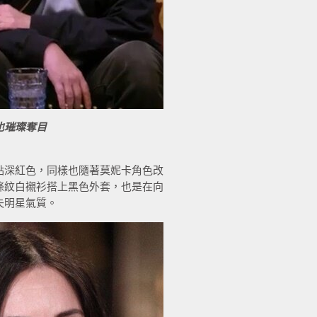
也璀璨奪目
點深紅色，同樣也隨著莫妮卡角色改
條紋白襯衫搭上黑色外套，也是在向
失明星氣質。