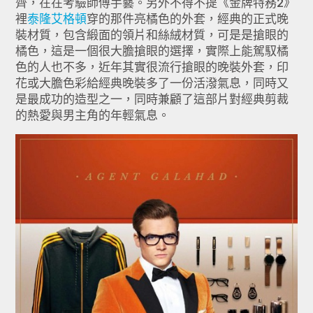
齊，在在考驗師傅手藝。另外不得不提《金牌特務2》
裡
泰隆艾格頓
穿的那件亮橘色的外套，經典的正式晚
裝材質，
包含緞面的領片和絲絨材質，可是是搶眼的
橘色，
這是一個很大膽搶眼的選擇，實際上能駕馭橘
色的人也不多，
近年其實很流行搶眼的晚裝外套，
印
花或大膽色彩給經典晚裝多了一份活潑氣息，
同時又
是最成功的造型之一，
同時兼顧了這部片對經典剪裁
的熱愛與男主角的年輕氣息。