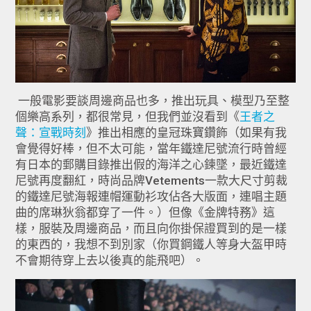
一般電影要談周邊商品也多，推出玩具、模型乃至整
個樂高系列，都很常見，但我們並沒看到《
王者之
聲：宣戰時刻
》推出相應的皇冠珠寶鑽飾（如果有我
會覺得好棒，但不太可能，當年鐵達尼號流行時曾經
有日本的郵購目錄推出假的海洋之心鍊墜，最近鐵達
尼號再度翻紅，時尚品牌Vetements一款大尺寸剪裁
的鐵達尼號海報連帽運動衫攻佔各大版面，連唱主題
曲的席琳狄翁都穿了一件。）但像《金牌特務》這
樣，服裝及周邊商品，而且向你掛保證買到的是一樣
的東西的，我想不到別家（你買鋼鐵人等身大盔甲時
不會期待穿上去以後真的能飛吧）。