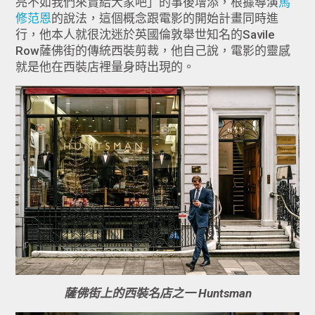
亮不如我們來賣給大家吧」的事後增添，根據導演
馬
修范恩
的說法，這個概念跟電影的開始計畫同時進
行，他本人就很沈迷於英國倫敦舉世知名的Savile
Row薩佛街的傳統西裝剪裁，他自己說，電影的靈感
就是他在西裝店裡量身時出現的。
薩佛街上的西裝名店之一 Huntsman