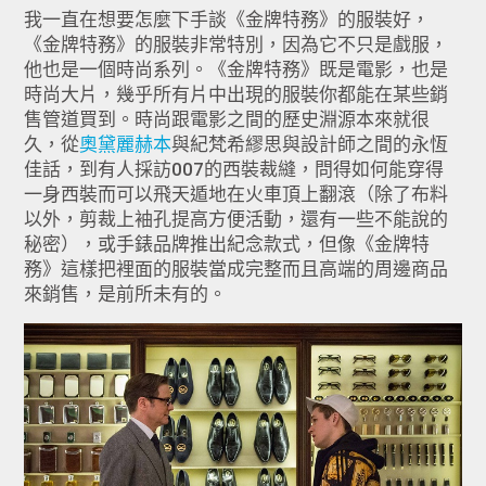
我一直在想要怎麼下手談《金牌特務》的服裝好，
《金牌特務》的服裝非常特別，因為它不只是戲服，
他也是一個時尚系列。《金牌特務》既是電影，也是
時尚大片，幾乎所有片中出現的服裝你都能在某些銷
售管道買到。時尚跟電影之間的歷史淵源本來就很
久，從
奧黛麗赫本
與紀梵希繆思與設計師之間的永恆
佳話，到有人採訪007的西裝裁縫，問得如何能穿得
一身西裝而可以飛天遁地在火車頂上翻滾（除了布料
以外，剪裁上袖孔提高方便活動，還有一些不能說的
秘密），或手錶品牌推出紀念款式，但像《金牌特
務》這樣把裡面的服裝當成完整而且高端的周邊商品
來銷售，是前所未有的。