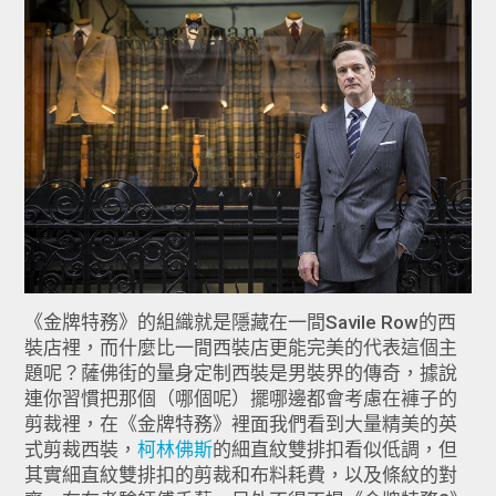
《金牌特務》的組織就是隱藏在一間Savile Row的西
裝店裡，而什麼比一間西裝店更能完美的代表這個主
題呢？薩佛街的量身定制西裝是男裝界的傳奇，據說
連你習慣把那個（哪個呢）擺哪邊都會考慮在褲子的
剪裁裡，在《金牌特務》裡面我們看到大量精美的英
式剪裁西裝，
柯林佛斯
的細直紋雙排扣看似低調，但
其實細直紋雙排扣的剪裁和布料耗費，以及條紋的對