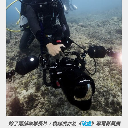
除了兩部執導長片，袁緒虎亦為《
破處
》等電影與廣