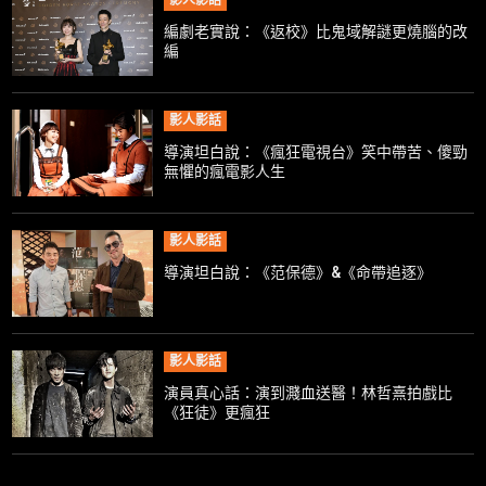
影人影話
編劇老實說：《返校》比鬼域解謎更燒腦的改
編
影人影話
導演坦白說：《瘋狂電視台》笑中帶苦、傻勁
無懼的瘋電影人生
影人影話
導演坦白說：《范保德》&《命帶追逐》
影人影話
演員真心話：演到濺血送醫！林哲熹拍戲比
《狂徒》更瘋狂