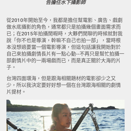
告擔任水下攝影師
從2010年開始至今，我都是擔任幫電影、廣告、戲劇
做水底攝影的角色，通常都只是拍攝幾個畫面需求而
已；在20
15年拍攝閒暇時，大夥們閒聊的時候就對我
說「你不也是導演，
幹嘛不自己也拍一部」，當時根
本沒想過要當一個電影導演，
但這句話讓我開始對於
自己來拍攝劇情長片有一點心動--不再只是幫忙拍攝一
部劇情片中的一兩場戲而已，
而是真正關於大海的片
子。
台灣四面環海，但是跟海相關題材的電影卻少之又
少，
所以我決定要好好想一個在台灣跟海相關的劇情
片提材。