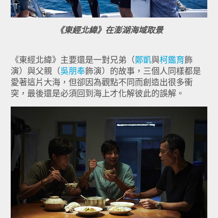
《東經北緯》在澎湖海域取景
《東經北緯》主要還是一對兄弟（
鄭凱
與
柯鑑育
飾
演）與父親（
吳朋奉
飾演）的故事，
三個人同樣都是
愛著這片大海，
但卻因為觀點不同而創造出很多衝
突，
最後還是必須回到海上才化解彼此的誤解。