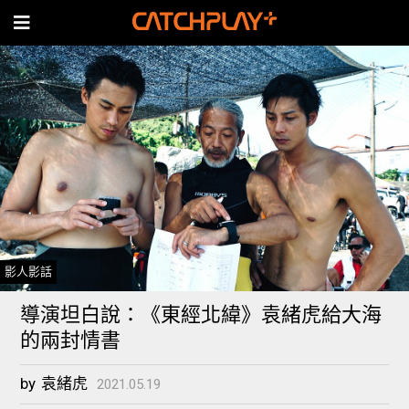
影人影話
導演坦白說：《東經北緯》袁緒虎給大海
的兩封情書
by
袁緒虎
2021.05.19