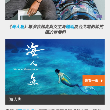
《
海人魚
》導演袁緒虎與女主角
鍾瑶
為台北電影節拍
攝的宣傳照