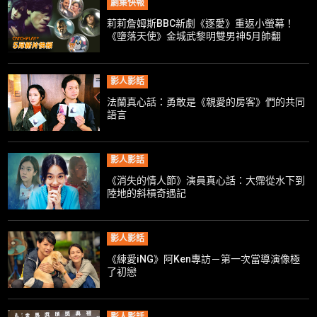
劇集快報
莉莉詹姆斯BBC新劇《逐愛》重返小螢幕！
《墮落天使》金城武黎明雙男神5月帥翻
CATCHPLAY+
影人影話
法蘭真心話：勇敢是《親愛的房客》們的共同
語言
影人影話
《消失的情人節》演員真心話：大霈從水下到
陸地的斜槓奇遇記
影人影話
《練愛iNG》阿Ken專訪－第一次當導演像極
了初戀