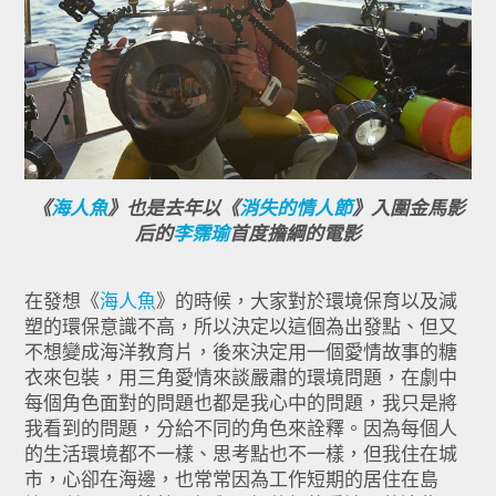
《
海人魚
》也是去年以《
消失的情人節
》入圍金馬影
后的
李霈瑜
首度擔綱的電影
在發想《
海人魚
》的時候，大家對於環境保育以及減
塑的環保意識不高，
所以決定以這個為出發點、但又
不想變成海洋教育片，後來決定用一個愛情故事的糖
衣來包裝，
用三角愛情來談嚴肅的環境問題，
在劇中
每個角色面對的問題也都是我心中的問題，
我只是將
我看到的問題，分給不同的角色來詮釋。因為每個人
的生活環境都不一樣、思考點也不一樣，
但我住在城
市，心卻在海邊，也常常因為工作短期的居住在島