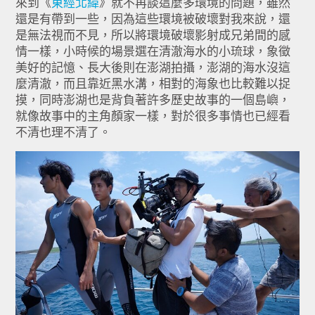
來到《
東經北緯
》就不再談這麼多環境的問題，雖然
還是有帶到一些，
因為這些環境被破壞對我來說，還
是無法視而不見，
所以將環境破壞影射成兄弟間的感
情一樣，小時候的場景選在清澈海水的小琉球，象徵
美好的記憶、長大後則在澎湖拍攝，澎湖的海水沒這
麼清澈，而且靠近黑水溝，
相對的海象也比較難以捉
摸，
同時澎湖也是背負著許多歷史故事的一個島嶼，
就像故事中的主角顏家一樣，對於很多事情也已經看
不清也理不清了。