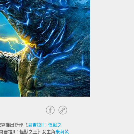
總算推出新作《
哥吉拉II：怪獸之
哥吉拉II：怪獸之王》女主角
米莉芭