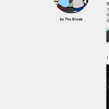
by
The Break