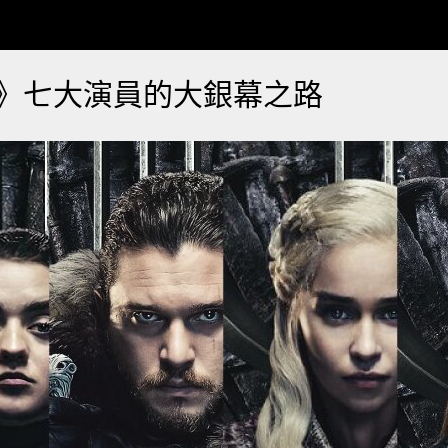
戲》七大演員的大銀幕之路