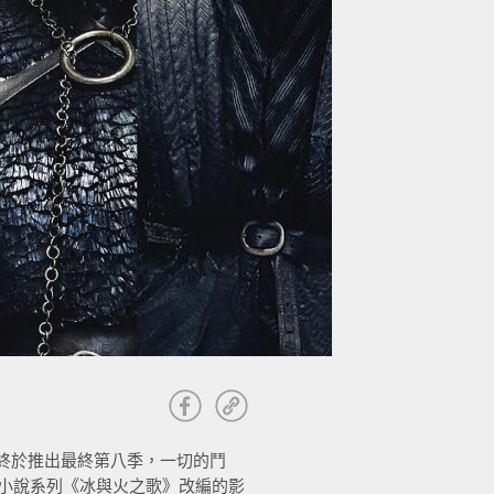
終於推出最終第八季，一切的鬥
由小說系列《冰與火之歌》改編的影