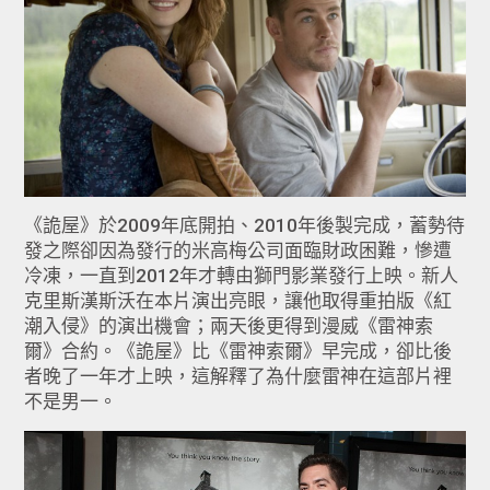
《詭屋》於2009年底開拍、2010年後製完成，蓄勢待
發之際卻因為發行的米高梅公司面臨財政困難，慘遭
冷凍，一直到2012年才轉由獅門影業發行上映。新人
克里斯漢斯沃在本片演出亮眼，讓他取得重拍版《紅
潮入侵》的演出機會；兩天後更得到漫威《雷神索
爾》合約。《詭屋》比《雷神索爾》早完成，卻比後
者晚了一年才上映，這解釋了為什麼雷神在這部片裡
不是男一。