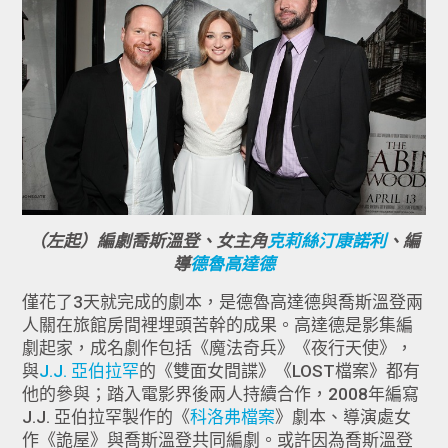
（左起）編劇喬斯溫登、女主角
克莉絲汀康諾利
、編
導
德魯高達德
僅花了3天就完成的劇本，是德魯高達德與喬斯溫登兩
人關在旅館房間裡埋頭苦幹的成果。高達德是影集編
劇起家，成名劇作包括《魔法奇兵》《夜行天使》，
與
J.J. 亞伯拉罕
的《雙面女間諜》《LOST檔案》都有
他的參與；踏入電影界後兩人持續合作，2008年編寫
J.J. 亞伯拉罕製作的《
科洛弗檔案
》劇本、導演處女
作《詭屋》與喬斯溫登共同編劇。或許因為喬斯溫登