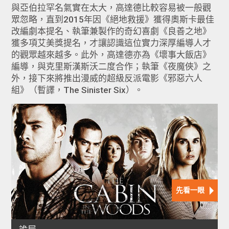
與亞伯拉罕名氣實在太大，高達德比較容易被一般觀
眾忽略，直到2015年因《絕地救援》獲得奧斯卡最佳
改編劇本提名、執筆兼製作的奇幻喜劇《良善之地》
獲多項艾美獎提名，才讓認識這位實力深厚編導人才
的觀眾越來越多。此外，高達德亦為《壞事大飯店》
編導，與克里斯漢斯沃二度合作；執筆《夜魔俠》之
外，接下來將推出漫威的超級反派電影《邪惡六人
組》（暫譯，The Sinister Six）。