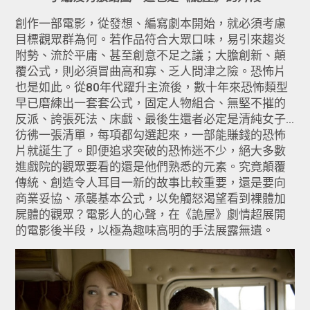
創作一部電影，從發想、編寫劇本開始，就必須考慮
目標觀眾群為何。若作品符合大眾口味，易引來趨炎
附勢、流於平庸、甚至創意不足之議；大膽創新、顛
覆公式，則必須冒曲高和寡、乏人問津之險。恐怖片
也是如此。從80年代躍升主流後，數十年來恐怖類型
早已磨練出一套套公式，固定人物組合、無堅不摧的
反派、誇張死法、床戲、最後生還者必定是清純女子...
彷彿一張清單，每項都勾選起來，一部能賺錢的恐怖
片就誕生了。即便追求突破的恐怖迷不少，絕大多數
進戲院的觀眾要看的還是他們熟悉的元素。究竟顛覆
傳統、創造令人耳目一新的故事比較重要，還是要向
商業妥協、承襲基本公式，以免觸怒渴望看到裸體加
屍體的觀眾？電影人的心聲，在《詭屋》劇情超展開
的電影後半段，以極為趣味高明的手法展露無遺。