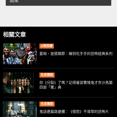
相關文章
A輯推薦
愛呦，是膝關節：嚇到吃手手的恐怖經典系列
名家觀影
你《分裂》了嗎？記得複習驚悚鬼才奈沙馬蘭
四部「驚」典
名家觀影
鬼話連篇路邊攤：《宿怨》不尋常的恐怖片