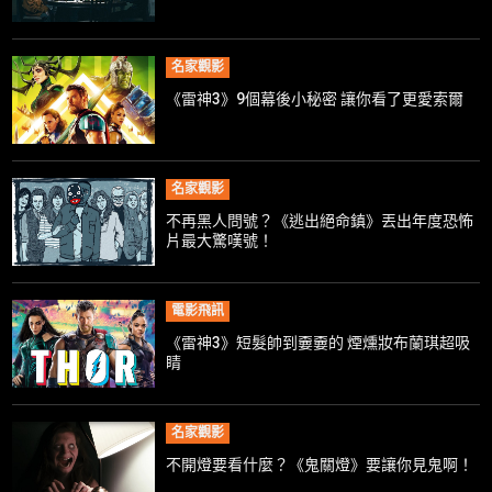
名家觀影
《雷神3》9個幕後小秘密 讓你看了更愛索爾
名家觀影
不再黑人問號？《逃出絕命鎮》丟出年度恐怖
片最大驚嘆號！
電影飛訊
《雷神3》短髮帥到嫑嫑的 煙燻妝布蘭琪超吸
睛
名家觀影
不開燈要看什麼？《鬼關燈》要讓你見鬼啊！