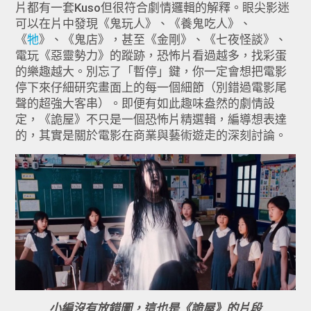
片都有一套Kuso但很符合劇情邏輯的解釋。眼尖影迷
可以在片中發現《鬼玩人》、《養鬼吃人》、
《
牠
》、《鬼店》，甚至《金剛》、《七夜怪談》、
電玩《惡靈勢力》的蹤跡，恐怖片看過越多，找彩蛋
的樂趣越大。別忘了「暫停」鍵，你一定會想把電影
停下來仔細研究畫面上的每一個細節（別錯過電影尾
聲的超強大客串）。即便有如此趣味盎然的劇情設
定，《詭屋》不只是一個恐怖片精選輯，編導想表達
的，其實是關於電影在商業與藝術遊走的深刻討論。
小編沒有放錯圖，這也是《詭屋》的片段