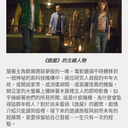
《詭屋》的主線人物
隨著主角群展開惡夢般的一晚，電影鏡頭不時轉移到
一個神祕的高科技機構中，兩位研究人員般的中年大
叔，或閒話家常、或消遣胡鬧、或張羅怪異的賭盤，
辦公室的大螢幕上播映著木屋裡五人的即時影像，似
乎操縱著他們的所見所聞...這是什麼機構、為什麼會監
視這群年輕人？對於尚未看過《詭屋》的觀眾，劇情
介紹只能讀到這裡，接下來的詭譎旅程與前所未有的
超展開，是要保留給自己發掘、一生只有一次的經
驗。