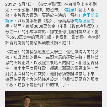
2012年5月4日，《復仇者聯盟》在台灣剛上映不到一
週，一部號稱「神作」的恐怖片《
詭屋
》登上大銀
幕。本片最大賣點，莫過於主演的「雷神」
克里斯漢
斯沃
、以及劇本出自《復》片億萬編導
喬斯溫登
之
手。然而，這部3000萬美金（不到《復仇者聯盟》7
分之一）的小成本電影，卻在全球引起討論熱潮，創
下6650萬美金的票房佳績、也得到一致盛譽，各大影
評皆對劇情的創意與顛覆性讚不絕口。
《詭屋》的劇情講述五位大學生：個性單純內向的女
孩、知識淵博的書生、高頭大馬的運動健將、百無禁
忌的火辣正妹、以及照三餐哈草的阿宅，相邀至森林
中一幢小木屋度假狂歡，卻遇上邪惡的靈異事件。面
對受困深林的死亡威脅，他們必須想辦法存活下來...。
這恐怕是最老套的恐怖片設定，但劇情要是真的那麼
平板，它就不是粉絲口中的神片了。