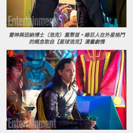
雷神與班納博士（浩克）重聚首。綠巨人在外星格鬥
的概念取自
【星球浩克】
漫畫劇情