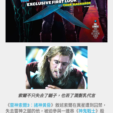
索爾不只失去了鎚子，也丟了潤髮乳代言
《
雷神索爾3：諸神黃昏
》敘述索爾在異星遭到囚禁，
失去雷神之鎚的他，被迫參與一連串《
神鬼戰士
》般