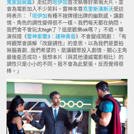
鬼家庭屍篇
》走紅的
塔伊加
首次執導好萊塢大片，並
會為電影加入不少笑料。雷神本尊
克里斯漢斯沃
受訪
時表示：「
塔伊加
有種不按牌理出牌的幽默感，讓劇
情、角色的調性變得很不一樣。我們每天都在納悶，
我們會不會玩太high了？這麼歡樂ok嗎？」不過，導
演保證《
雷神索爾3：諸神黃昏
》不會變成鬧劇：「有
時觀眾會誤解『改變調性』的意思，以為我們是要拍
無腦喜劇…我們希望的，是讓觀眾投入劇情、關心主角
最後能否成功。我想本片（與其他漫威電影相比）的
調性只是小小的不同。我不會為此緊張，反而覺得很
棒。」