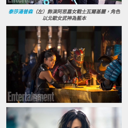
泰莎湯普森
（左）飾演阿思嘉女戰士瓦爾基麗，角色
以北歐女武神為藍本