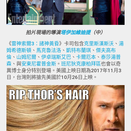
拍片現場的導演
塔伊加維迪提
（中）
《
雷神索爾3：諸神黃昏
》卡司包含
克里斯漢斯沃
、
湯
姆希德斯頓
、
馬克魯法洛
、
凱特布蘭琪
、
傑夫高布
倫
、
山姆尼爾
、
伊卓瑞斯艾巴
、
卡爾厄本
、
泰莎湯普
森
、與
安東尼霍普金斯
。
班尼狄克康柏拜區
也會以奇
異博士身分特別登場。美國上映日期為2017年11月3
日，台灣則將搶先美國於10月26日上映。