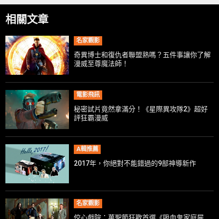
相關文章
名家觀影
奇異博士和復仇者聯盟熟嗎？五件事讓你了解
漫威至尊魔法師！
電影飛訊
秘密試片竟然拿滿分！《星際異攻隊2》超好
評狂霸漫威
A輯推薦
2017年，你絕對不能錯過的9部神導新作
名家觀影
佼心戲院：萬聖節狂歡首選《吸血鬼家庭屍