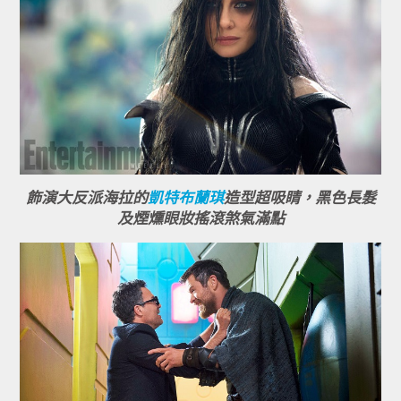
飾演大反派海拉的
凱特布蘭琪
造型超吸睛，黑色長髮
及煙燻眼妝搖滾煞氣滿點