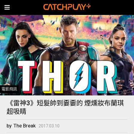
電影飛訊
《雷神3》短髮帥到嫑嫑的 煙燻妝布蘭琪
超吸睛
by
The Break
2017.03.10