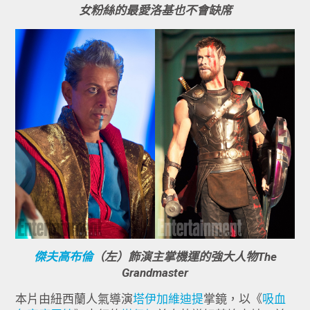
女粉絲的最愛洛基也不會缺席
傑夫高布倫
（左）飾演主掌機運的強大人物The
Grandmaster
本片由紐西蘭人氣導演
塔伊加維迪提
掌鏡，以《
吸血