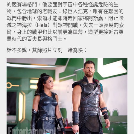
的競賽場格鬥，他要面對宇宙中各種怪誕危險的生
物，包含地球的老戰友：綠巨人浩克。唯有在艱困的
戰鬥中勝出，索爾才能即時趕回家鄉阿斯嘉，阻止毀
滅之神海拉（Hela）對眾神開戰。失去一頭長髮的索
爾，身上的戰甲也比以前更為單薄，造型更接近古羅
馬時代的百夫長與格鬥士。
話不多說，其餘照片立刻一睹為快：