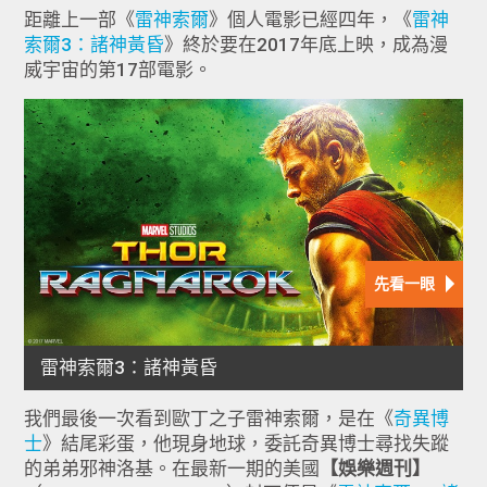
距離上一部《
雷神索爾
》個人電影已經四年，《
雷神
索爾3：諸神黃昏
》終於要在2017年底上映，成為漫
威宇宙的第17部電影。
我們最後一次看到歐丁之子雷神索爾，是在《
奇異博
士
》結尾彩蛋，他現身地球，委託奇異博士尋找失蹤
的弟弟邪神洛基。在最新一期的美國
【娛樂週刊】