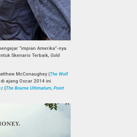
mengejar “impian Amerika”-nya.
untuk Skenario Terbaik,
Gold
i Matthew McConaughey (
The Wolf
 di ajang Oscar 2014 ini
ez
(
The Bourne Ultimatum
,
Point