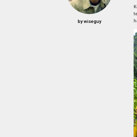
K
t
h
by
wiseguy