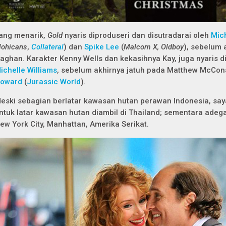
ang menarik,
Gold
nyaris diproduseri dan disutradarai oleh
Mic
ohicans
,
Collateral
) dan
Spike Lee
(
Malcom X, Oldboy
), sebelum 
aghan. Karakter Kenny Wells dan kekasihnya Kay, juga nyaris d
ichelle Williams
, sebelum akhirnya jatuh pada Matthew McCo
oward
(
Jurassic World
).
eski sebagian berlatar kawasan hutan perawan Indonesia, s
ntuk latar kawasan hutan diambil di Thailand; sementara adeg
ew York City, Manhattan, Amerika Serikat.