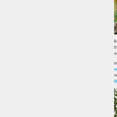
B
D
s
I
o
m
B