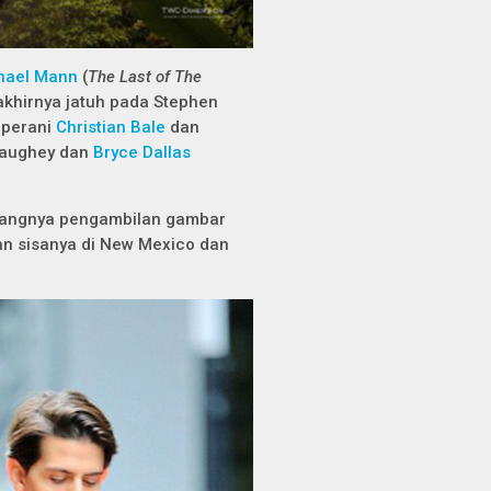
hael Mann
(
The Last of The
akhirnya jatuh pada Stephen
iperani
Christian Bale
dan
naughey dan
Bryce Dallas
ayangnya pengambilan gambar
an sisanya di New Mexico dan