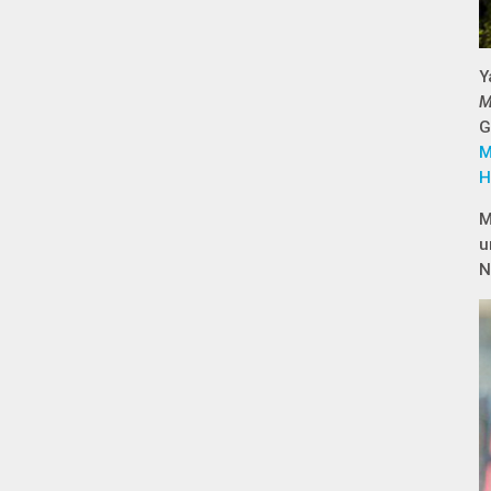
Y
M
G
M
H
M
u
N