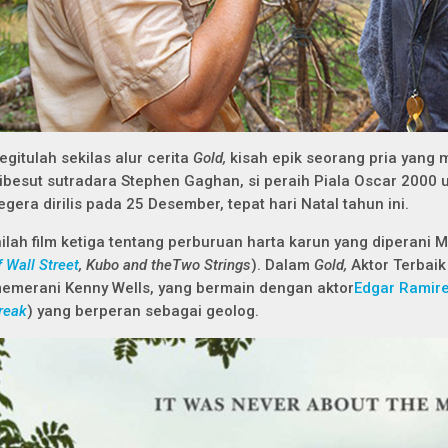
egitulah sekilas alur cerita
Gold,
kisah epik seorang pria yang 
ibesut sutradara Stephen Gaghan, si peraih Piala Oscar 2000 
egera dirilis pada 25 Desember, tepat hari Natal tahun ini.
nilah film ketiga tentang perburuan harta karun yang diperan
f Wall Street
, Kubo and theTwo Strings
). Dalam
Gold,
Aktor Terbaik
emerani Kenny Wells, yang bermain dengan aktor
Edgar Ramir
reak
) yang berperan sebagai geolog.