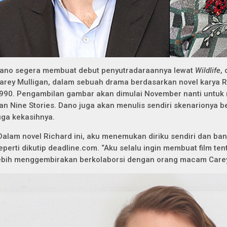
ano segera membuat debut penyutradaraannya lewat
Wildlife
,
arey Mulligan, dalam sebuah drama berdasarkan novel karya Ro
990. Pengambilan gambar akan dimulai November nanti untuk 
an Nine Stories. Dano juga akan menulis sendiri skenarionya 
uga kekasihnya.
Dalam novel Richard ini, aku menemukan diriku sendiri dan bany
eperti dikutip deadline.com. “Aku selalu ingin membuat film te
ebih menggembirakan berkolaborsi dengan orang macam Carey