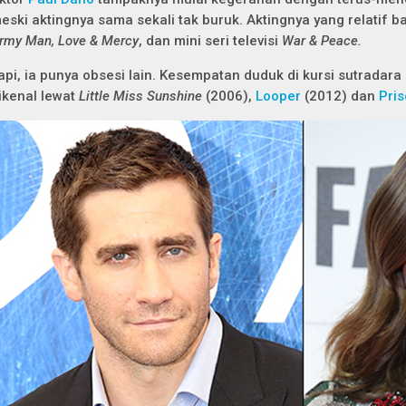
eski aktingnya sama sekali tak buruk. Aktingnya yang relatif b
rmy Man, Love & Mercy
, dan mini seri televisi
War & Peace.
api, ia punya obsesi lain. Kesempatan duduk di kursi sutradar
ikenal lewat
Little Miss Sunshine
(2006),
Looper
(2012) dan
Pri