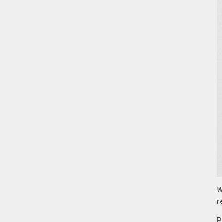
W
r
P