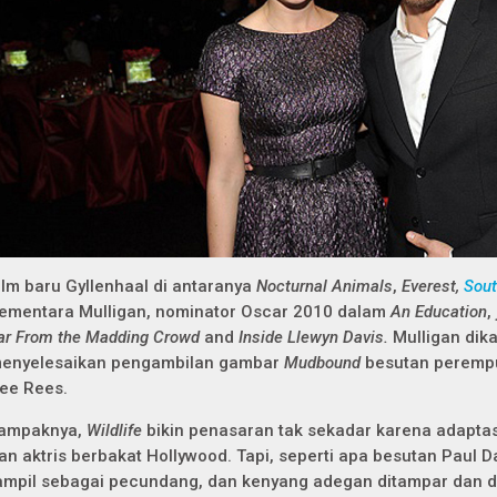
ilm baru Gyllenhaal di antaranya
Nocturnal Animals
,
Everest,
Sou
ementara Mulligan, nominator Oscar 2010 dalam
An Education
,
ar From the Madding Crowd
and
Inside Llewyn Davis.
Mulligan dik
enyelesaikan pengambilan gambar
Mudbound
besutan perempu
ee Rees.
ampaknya,
Wildlife
bikin penasaran tak sekadar karena adaptas
an aktris berbakat Hollywood. Tapi, seperti apa besutan Paul Da
ampil sebagai pecundang, dan kenyang adegan ditampar dan di