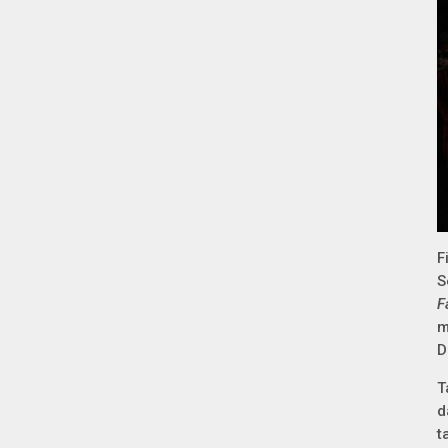
F
S
F
m
D
T
d
t