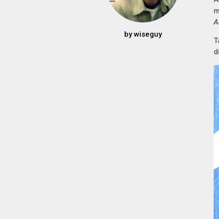
m
A
by
wiseguy
T
d