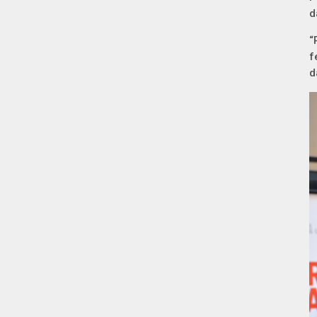
d
“
f
d