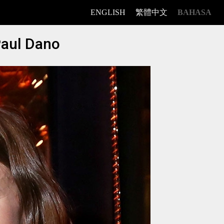
ENGLISH
繁體中文
BAHASA
Paul Dano