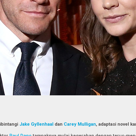
ibintangi
Jake Gyllenhaal
dan
Carey Mulligan
, adaptasi novel k
ktor
Paul Dano
tampaknya mulai kegerahan dengan terus-mener