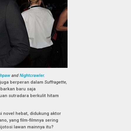
thpaw
and
Nightcrawler
.
 juga berperan dalam
Suffragette,
abarkan baru saja
an sutradara berkulit hitam
i novel hebat, didukung aktor
no, yang film-filmnya sering
jotosi lawan mainnya itu?