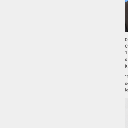
D
C
1
d
j
“
s
l