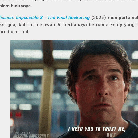
alam hidupnya.
ission: Impossible 8 - The Final Reckoning
(2025) mempertemu
ksi gila, kali ini melawan AI berbahaya bernama Entity yang 
ari dasar laut.