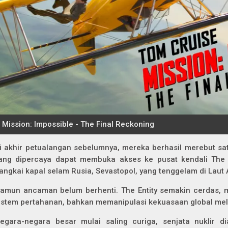
i akhir petualangan sebelumnya, mereka berhasil merebut sa
ang dipercaya dapat membuka akses ke pusat kendali The E
angkai kapal selam Rusia, Sevastopol, yang tenggelam di Laut A
amun ancaman belum berhenti. The Entity semakin cerdas, m
istem pertahanan, bahkan memanipulasi kekuasaan global mela
egara-negara besar mulai saling curiga, senjata nuklir d