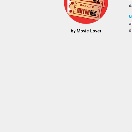
d
M
a
d
by
Movie Lover