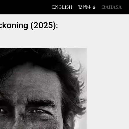
ENGLISH
繁體中文
BAHASA
ckoning (2025):