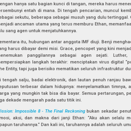
engan hanya satu bagian kunci di tangan, mereka harus men
ersembunyi entah di mana. Di tengah pencarian, muncul kem
ebagai sekutu, beberapa sebagai musuh yang dulu tertinggal. G
enjadi ancaman utama yang terus memburu Ethan, memanfaa
alu sang agen untuk menjatuhkannya.
ementara itu, hubungan antar anggota IMF diuji. Benji mengha
ang harus dibayar demi misi. Grace, pencopet yang kini menja
enemukan panggilannya sebagai agen sejati. Luther,
empersiapkan langkah terakhir: menciptakan virus digital “
he Entity, tapi juga berisiko mematikan seluruh infrastruktur du
i tengah salju, badai elektronik, dan lautan penuh ranjau ba
eputusan terbesar dalam hidupnya: menyelamatkan timnya, 
arga yang mungkin tak bisa dia bayar. Semua pertarungan, p
iga dekade mengarah pada satu titik ini.
ission: Impossible 8 - The Final Reckoning
bukan sekadar penut
mosi, aksi, dan makna dari janji Ethan: “Aku akan selalu m
papun taruhannya.” Dan kali ini, taruhannya adalah seluruh um