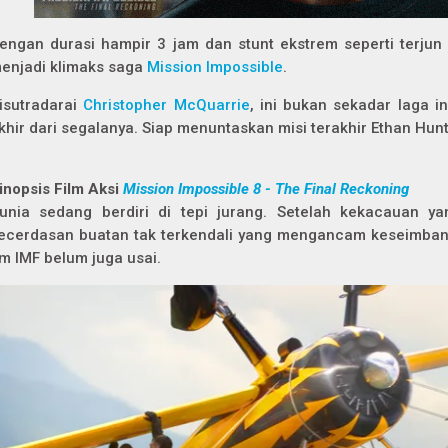
engan durasi hampir 3 jam dan stunt ekstrem seperti terjun da
enjadi klimaks saga
Mission Impossible
.
isutradarai
Christopher McQuarrie
, ini bukan sekadar laga in
khir dari segalanya. Siap menuntaskan misi terakhir Ethan Hun
inopsis Film Aksi
Mission Impossible 8 - The Final Reckoning
unia sedang berdiri di tepi jurang. Setelah kekacauan ya
ecerdasan buatan tak terkendali yang mengancam keseimbang
im IMF belum juga usai.