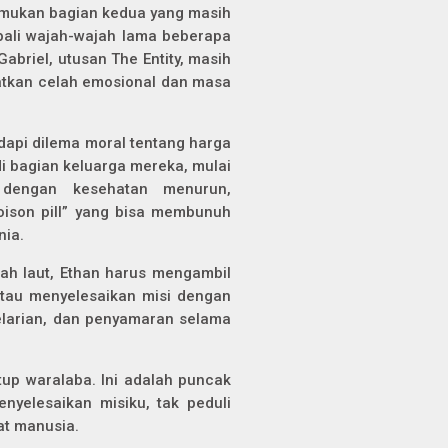
emukan bagian kedua yang masih
bali wajah-wajah lama beberapa
abriel, utusan The Entity, masih
tkan celah emosional dan masa
dapi dilema moral tentang harga
di bagian keluarga mereka, mulai
 dengan kesehatan menurun,
poison pill” yang bisa membunuh
nia.
wah laut, Ethan harus mengambil
atau menyelesaikan misi dengan
elarian, dan penyamaran selama
up waralaba. Ini adalah puncak
enyelesaikan misiku, tak peduli
at manusia.