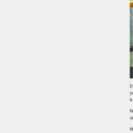
D
y
b
N
s
N