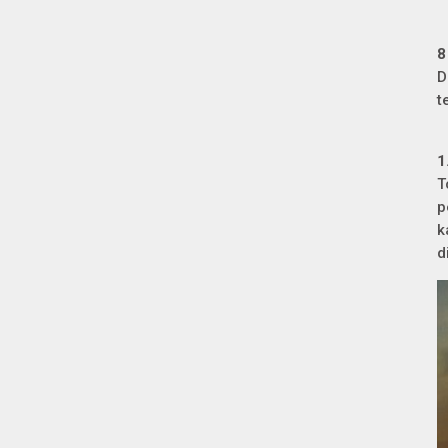
8
D
t
1
T
p
k
d