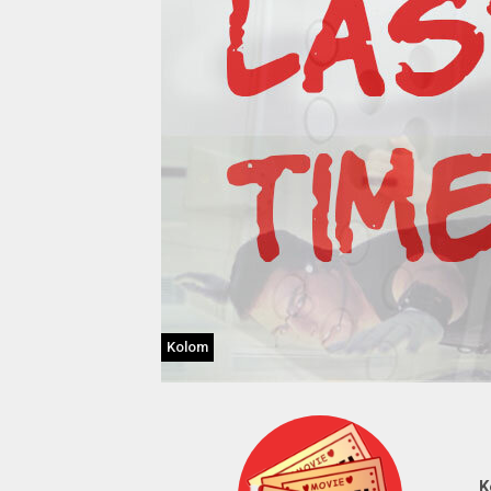
Kolom
K