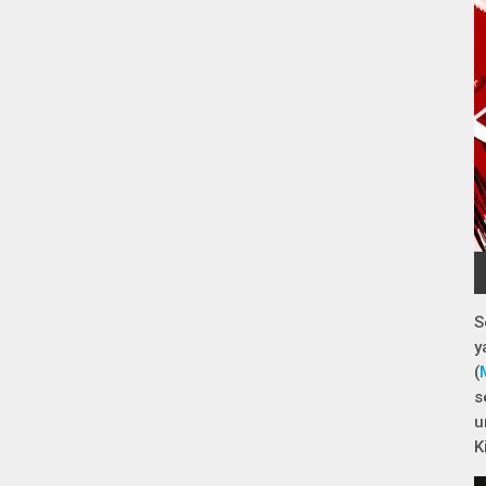
S
y
(
s
u
K