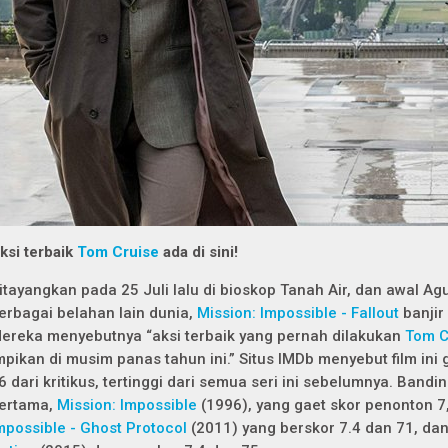
ksi terbaik
Tom Cruise
ada di sini!
itayangkan pada 25 Juli lalu di bioskop Tanah Air, dan awal Agu
erbagai belahan lain dunia,
Mission: Impossible - Fallout
banjir
ereka menyebutnya “aksi terbaik yang pernah dilakukan
Tom C
mpikan di musim panas tahun ini.” Situs IMDb menyebut film ini 
6 dari kritikus, tertinggi dari semua seri ini sebelumnya. Band
ertama,
Mission: Impossible
(1996), yang gaet skor penonton 7,
mpossible - Ghost Protocol
(2011) yang berskor 7.4 dan 71, da