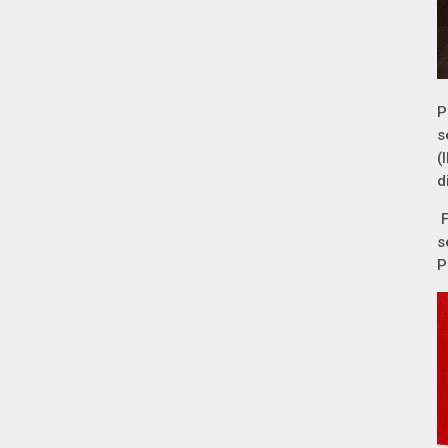
P
s
(
d
F
s
P