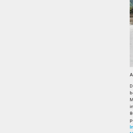
A
D
b
M
i
8
p
I