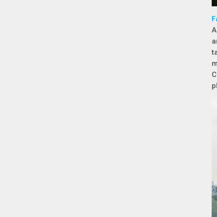
F
A
a
t
m
C
p