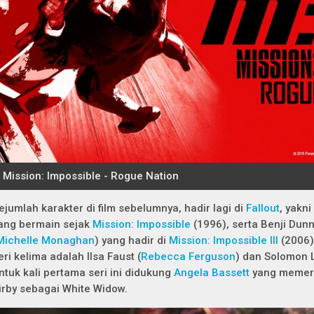
ejumlah karakter di film sebelumnya, hadir lagi di
Fallout
, yakni
ang bermain sejak
Mission: Impossible
(1996), serta Benji Dunn
Michelle Monaghan
) yang hadir di
Mission: Impossible III
(2006).
eri kelima adalah Ilsa Faust (
Rebecca Ferguson
) dan Solomon 
ntuk kali pertama seri ini didukung
Angela Bassett
yang memera
irby sebagai White Widow.