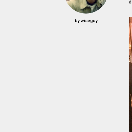
d
by
wiseguy