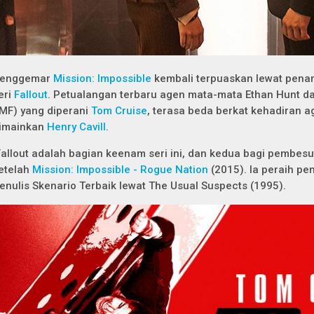
enggemar
Mission: Impossible
kembali terpuaskan lewat pena
eri
Fallout
.
Petualangan terbaru agen mata-mata Ethan Hunt dar
IMF) yang diperani
Tom Cruise
, terasa beda berkat kehadiran a
imainkan
Henry Cavill
.
allout
adalah bagian keenam seri ini, dan kedua bagi pembesu
etelah
Mission: Impossible - Rogue Nation
(2015). Ia peraih p
enulis Skenario Terbaik lewat
The Usual Suspects
(1995).