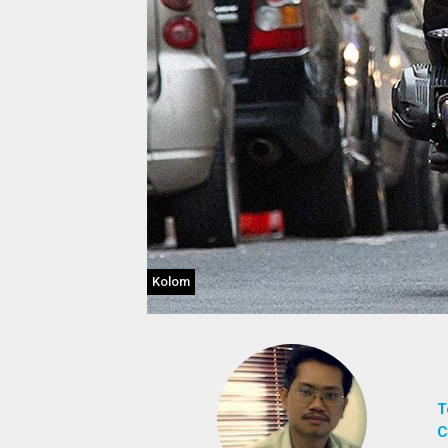
Kolom
T
C