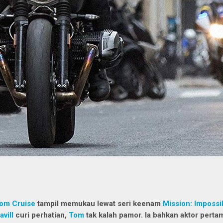
om Cruise
tampil memukau lewat seri keenam
Mission: Impossi
avill
curi perhatian,
Tom
tak kalah pamor. Ia bahkan aktor pert