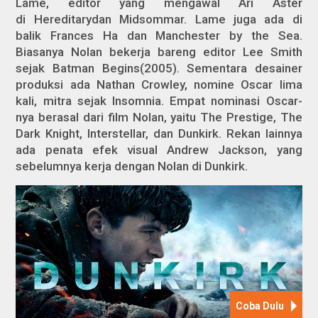
Lame, editor yang mengawal Ari Aster
di
Hereditary
dan
Midsommar
. Lame juga ada di
balik
Frances Ha
dan
Manchester by the Sea
.
Biasanya Nolan bekerja bareng editor Lee Smith
sejak
Batman Begins
(2005). Sementara desainer
produksi ada Nathan Crowley, nomine Oscar lima
kali, mitra sejak
Insomnia
. Empat nominasi Oscar-
nya berasal dari film Nolan, yaitu
The Prestige, The
Dark Knight, Interstellar
, dan
Dunkirk
. Rekan lainnya
ada penata efek visual Andrew Jackson, yang
sebelumnya kerja dengan Nolan di
Dunkirk
.