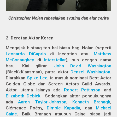
Christopher Nolan rahasiakan syuting dan alur cerita
2.
Deretan Aktor Keren
Mengajak bintang top hal biasa bagi Nolan (seperti
Leonardo DiCaprio
di
Inception
atau
Matthew
McConaughey
di
Interstellar
), pun dengan nama
baru. Kini giliran
John David Washington
(
BlacKkKlansman
), putra aktor
Denzel Washington
.
Diarahkan
Spike Lee
, ia masuk nominasi Best Actor
Golden Globe dan Screen Actors Guild Awards.
Aktor utama lainnya ada
Robert Pattinson
and
Elizabeth Debicki
. Sedangkan aktor pendukungnya
ada
Aaron Taylor-Johnson
,
Kenneth Branagh
,
Clémence Poésy,
Dimple Kapadia
, dan
Michael
Caine
. Baik Branagh ataupun Caine biasa jadi