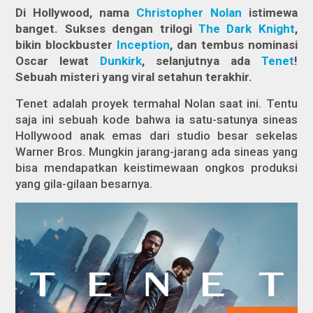
Di Hollywood, nama
Christopher Nolan
istimewa
banget. Sukses dengan trilogi
The Dark Knight
,
bikin blockbuster
Inception
, dan tembus nominasi
Oscar lewat
Dunkirk
, selanjutnya ada
Tenet
!
Sebuah misteri yang viral setahun terakhir.
Tenet
adalah proyek termahal Nolan saat ini. Tentu
saja ini sebuah kode bahwa ia satu-satunya sineas
Hollywood anak emas dari studio besar sekelas
Warner Bros. Mungkin jarang-jarang ada sineas yang
bisa mendapatkan keistimewaan ongkos produksi
yang gila-gilaan besarnya.