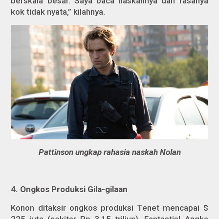
berskala besar. Saya baca naskahnya dan rasanya
kok tidak nyata,” kilahnya.
Pattinson ungkap rahasia naskah Nolan
4.
Ongkos Produksi Gila-gilaan
Konon ditaksir ongkos produksi
Tenet
mencapai $
225 juta (sekitar Rp 3,15 triliun). Fantastis! Angka