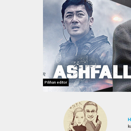
Pilihan editor
H
k