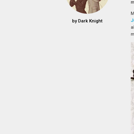
m
M
J
by
Dark Knight
a
m