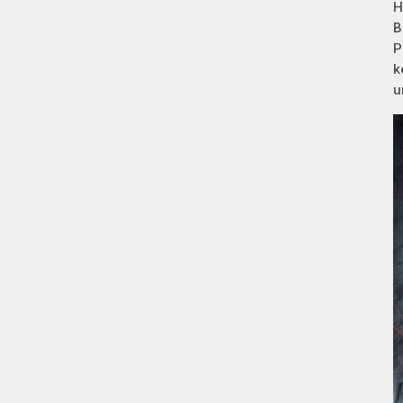
H
B
P
k
u