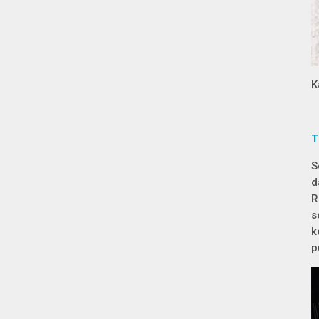
K
T
S
d
R
s
k
p