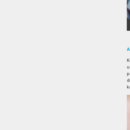
A
K
u
p
d
k