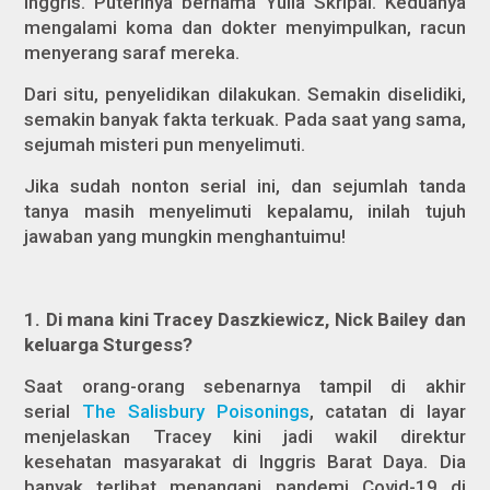
Inggris. Puterinya bernama Yulia Skripal. Keduanya
mengalami koma dan dokter menyimpulkan, racun
menyerang saraf mereka.
Dari situ, penyelidikan dilakukan. Semakin diselidiki,
semakin banyak fakta terkuak. Pada saat yang sama,
sejumah misteri pun menyelimuti.
Jika sudah nonton serial ini, dan sejumlah tanda
tanya masih menyelimuti kepalamu, inilah tujuh
jawaban yang mungkin menghantuimu!
1. Di mana kini Tracey Daszkiewicz, Nick Bailey dan
keluarga Sturgess?
Saat orang-orang sebenarnya tampil di akhir
serial
The Salisbury Poisonings
, catatan di layar
menjelaskan Tracey kini jadi wakil direktur
kesehatan masyarakat di Inggris Barat Daya.
Dia
banyak terlibat menangani pandemi Covid-19 di