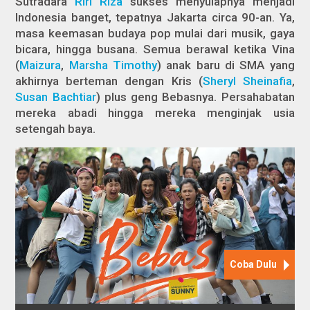
Sutradara
Riri Riza
sukses menyulapnya menjadi
Indonesia banget, tepatnya Jakarta circa 90-an. Ya,
masa keemasan budaya pop mulai dari musik, gaya
bicara, hingga busana. Semua berawal ketika Vina
(
Maizura
,
Marsha Timothy
) anak baru di SMA yang
akhirnya berteman dengan Kris (
Sheryl Sheinafia
,
Susan Bachtiar
) plus geng Bebasnya. Persahabatan
mereka abadi hingga mereka menginjak usia
setengah baya.