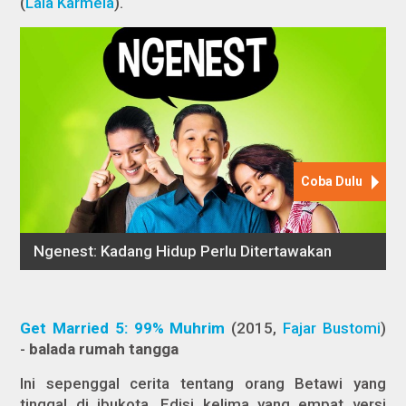
(
Lala Karmela
).
Get Married 5: 99% Muhrim
(2015,
Fajar Bustomi
)
-
balada rumah tangga
Ini sepenggal cerita tentang orang Betawi yang
tinggal di ibukota. Edisi kelima yang empat versi