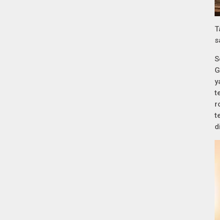
T
s
S
G
y
t
r
t
d