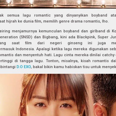
ak semua lagu romantic yang dinyanyikan
boyband
a
aat hijrah ke dunia film, memilih genre drama romantis, lho.
eiring menjamurnya kemunculan boyband dan girlband di Kore
eneration (SNSD) dan Bigbang, kini ada Blackpink, Super Juni
ang saat film dari negeri ginseng ini juga m
ermasuk Indonesia. Apalagi ketika lagu mereka digunakan se
omantis dan menyentuh hati. Lagu cinta mereka dinilai
catchy
ertinggi di tangga lagu. Tonton, misalnya, kisah romantis 
ibintangi
D.O EXO
, bakal bikin kamu habiskan tisu untuk menyek