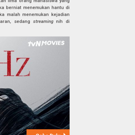
hkan lima orang mahasiswa yang
ka berniat menemukan hantu di
reka malah menemukan kejadian
saran, sedang
streaming
nih di