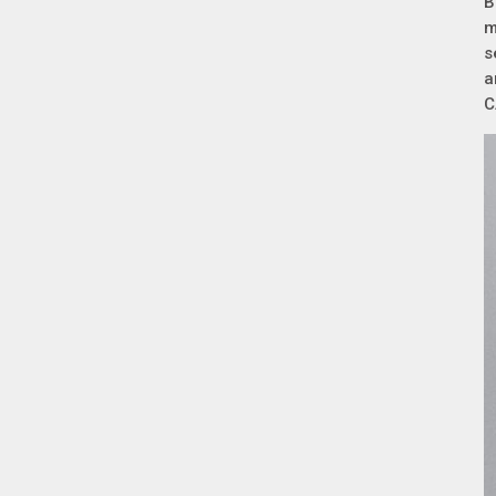
B
m
s
a
C