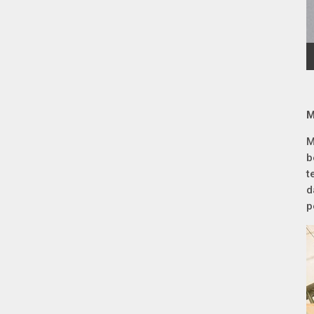
M
M
b
t
d
p