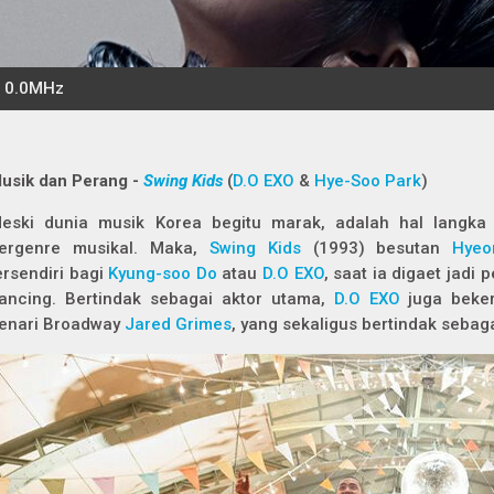
usik dan Perang -
Swing Kids
(
D.O EXO
&
Hye-Soo Park
)
eski dunia musik Korea begitu marak, adalah hal langka
ergenre musikal. Maka,
Swing Kids
(1993) besutan
Hyeo
ersendiri bagi
Kyung-soo Do
atau
D.O EXO
, saat ia digaet jadi
ancing
. Bertindak sebagai aktor utama,
D.O EXO
juga beke
enari Broadway
Jared Grimes
, yang sekaligus bertindak sebagai