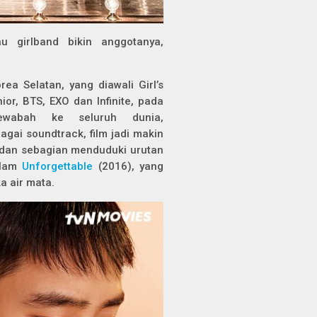
tau
girlband
bikin anggotanya,
a Selatan, yang diawali Girl’s
or, BTS, EXO dan Infinite, pada
ewabah ke seluruh dunia,
bagai
soundtrack
, film jadi makin
dan sebagian menduduki urutan
dalam
Unforgettable
(2016), yang
a air mata.