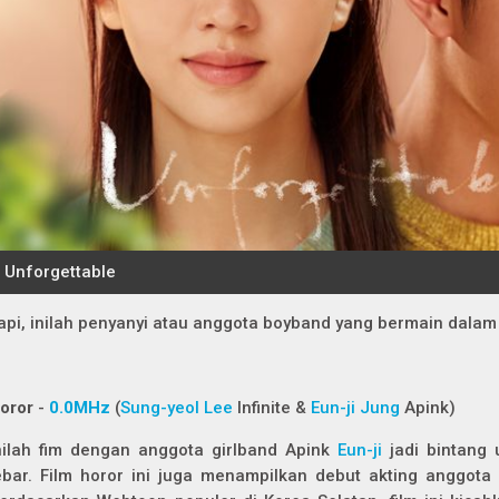
api, inilah penyanyi atau anggota boyband yang bermain dalam
oror
-
0.0MHz
(
Sung-yeol Lee
Infinite &
Eun-ji Jung
Apink)
nilah fim dengan anggota
girlband
Apink
Eun-ji
jadi bintang 
ebar. Film horor ini juga menampilkan debut akting anggota