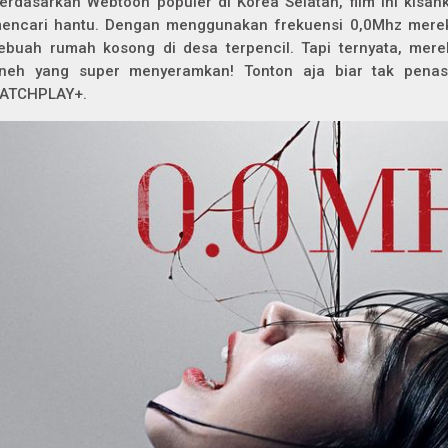
erdasarkan Webtoon populer di Korea Selatan, film ini kisa
encari hantu. Dengan menggunakan frekuensi 0,0Mhz mere
ebuah rumah kosong di desa terpencil. Tapi ternyata, me
neh yang super menyeramkan! Tonton aja biar tak pena
ATCHPLAY+.