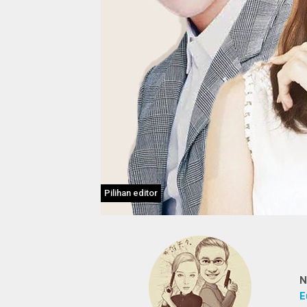
Pilihan editor
N
E