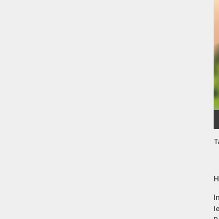
T
H
I
l