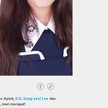
au Apink,
D.O
,
Sung-yeol Lee
dan
, mari merapat!