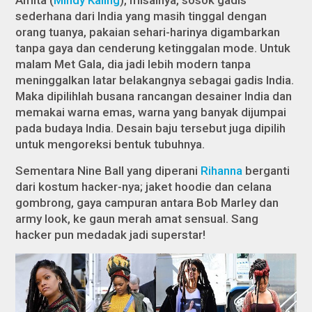
Amita (
Mindy Kaling
), misalnya, sosok gadis
sederhana dari India yang masih tinggal dengan
orang tuanya, pakaian sehari-harinya digambarkan
tanpa gaya dan cenderung ketinggalan mode. Untuk
malam Met Gala, dia jadi lebih modern tanpa
meninggalkan latar belakangnya sebagai gadis India.
Maka dipilihlah busana rancangan desainer India dan
memakai warna emas, warna yang banyak dijumpai
pada budaya India. Desain baju tersebut juga dipilih
untuk mengoreksi bentuk tubuhnya.
Sementara Nine Ball yang diperani
Rihanna
berganti
dari kostum hacker-nya; jaket hoodie dan celana
gombrong, gaya campuran antara Bob Marley dan
army look, ke gaun merah amat sensual. Sang
hacker pun medadak jadi superstar!