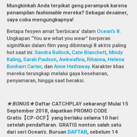
Mungkinkah Anda terpikat geng perampok karena
penampilan
fashionable
mereka? Sebagai desainer,
saya coba mengungkapnya!
Betapa fesyen amat ‘berbicara’ dalam
Ocean's 8
.
Ungkapan “You are what you wear” berperan
siginifikan dalam film yang dibintangi 8 aktris paling
hot
saat ini:
Sandra Bullock
,
Cate Blanchett
,
Mindy
Kaling
,
Sarah Paulson
,
Awkwafina
,
Rihanna
,
Helena
Bonham Carter
, dan
Anne Hathaway
. Karakter khas
mereka terungkap melalui gaya keseharian,
penyamaran, hingga saat beraksi.
★ BONUS★
Daftar CATCHPLAY sekarang! Mulai 15
September 2018, dapatkan PROMO CODE
Gratis
【CP-OCF】
yang berlaku selama 10 hari
setelah pendaftaran. GRATIS nonton salah satu
dari seri Ocean's. Buruan
DAFTAR
, sebelum 14