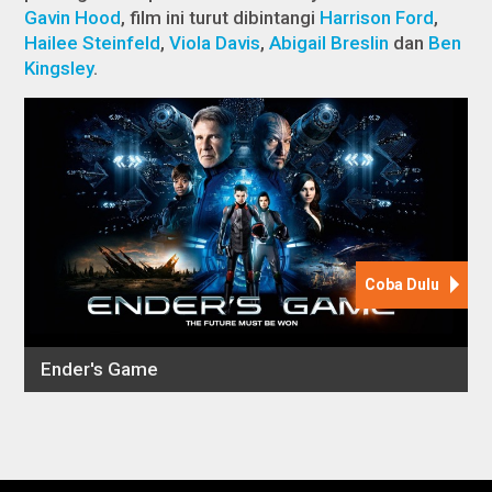
Gavin Hood
, film ini turut dibintangi
Harrison Ford
,
Hailee Steinfeld
,
Viola Davis
,
Abigail Breslin
dan
Ben
Kingsley
.