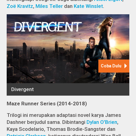
Zoë Kravitz
,
Miles Teller
dan
Kate Winslet
.
Maze Runner
Series (2014-2018)
Trilogi ini merupakan adaptasi novel karya James
Dashner berjudul sama. Dibintangi
Dylan O'Brien
,
Kaya Scodelario, Thomas Brodie-Sangster dan
Patricia Clarkson
, ketiganya disutradarai Wes Ball.