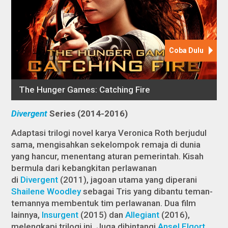
Divergent
Series (2014-2016)
Adaptasi trilogi novel karya Veronica Roth berjudul
sama, mengisahkan sekelompok remaja di dunia
yang hancur, menentang aturan pemerintah. Kisah
bermula dari kebangkitan perlawanan
di
Divergent
(2011), jagoan utama yang diperani
Shailene Woodley
sebagai Tris yang dibantu teman-
temannya membentuk tim perlawanan. Dua film
lainnya,
Insurgent
(2015)
dan
Allegiant
(2016),
melengkapi trilogi ini. Juga dibintangi
Ansel Elgort
,