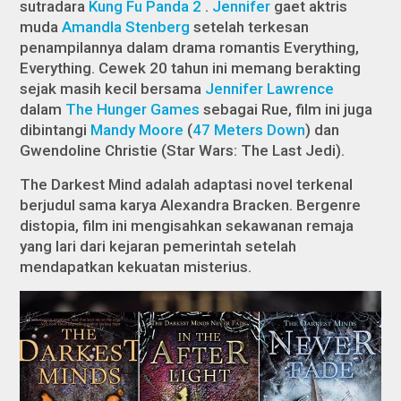
sutradara
Kung Fu Panda 2
.
Jennifer
gaet aktris
muda
Amandla Stenberg
setelah terkesan
penampilannya dalam drama romantis
Everything,
Everything
. Cewek 20 tahun ini memang berakting
sejak masih kecil bersama
Jennifer Lawrence
dalam
The Hunger Games
sebagai Rue, film ini juga
dibintangi
Mandy Moore
(
47 Meters Down
) dan
Gwendoline Christie (
Star Wars: The Last Jedi
).
The Darkest Mind
adalah adaptasi novel terkenal
berjudul sama karya Alexandra Bracken. Bergenre
distopia, film ini mengisahkan sekawanan remaja
yang lari dari kejaran pemerintah setelah
mendapatkan kekuatan misterius.