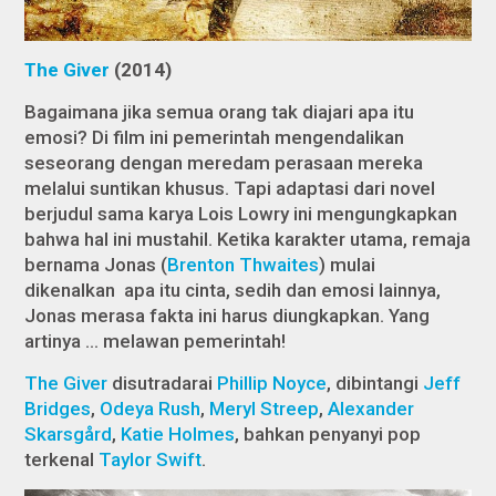
The Giver
(2014)
Bagaimana jika semua orang tak diajari apa itu
emosi? Di film ini pemerintah mengendalikan
seseorang dengan meredam perasaan mereka
melalui suntikan khusus. Tapi adaptasi dari novel
berjudul sama karya Lois Lowry ini mengungkapkan
bahwa hal ini mustahil. Ketika karakter utama, remaja
bernama Jonas (
Brenton Thwaites
) mulai
dikenalkan apa itu cinta, sedih dan emosi lainnya,
Jonas merasa fakta ini harus diungkapkan. Yang
artinya … melawan pemerintah!
The Giver
disutradarai
Phillip Noyce
, dibintangi
Jeff
Bridges
,
Odeya Rush
,
Meryl Streep
,
Alexander
Skarsgård
,
Katie Holmes
, bahkan penyanyi pop
terkenal
Taylor Swift
.