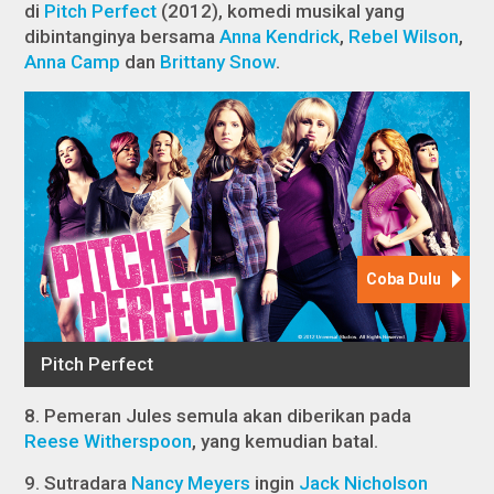
di
Pitch Perfect
(2012), komedi musikal yang
dibintanginya bersama
Anna Kendrick
,
Rebel Wilson
,
Anna Camp
dan
Brittany Snow
.
8. Pemeran Jules semula akan diberikan pada
Reese Witherspoon
, yang kemudian batal.
9. Sutradara
Nancy Meyers
ingin
Jack Nicholson