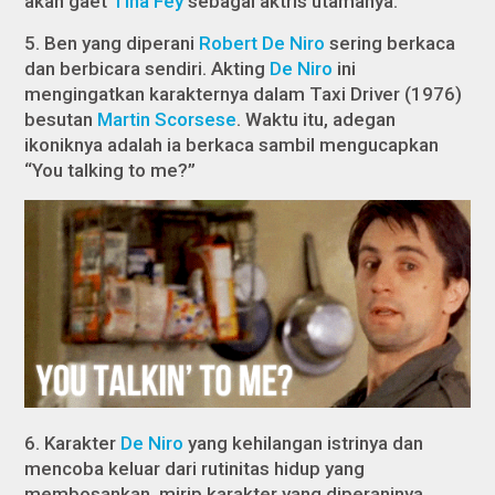
akan gaet
Tina Fey
sebagai aktris utamanya.
5. Ben yang diperani
Robert De Niro
sering berkaca
dan berbicara sendiri. Akting
De Niro
ini
mengingatkan karakternya dalam
Taxi Driver
(1976)
besutan
Martin Scorsese
. Waktu itu, adegan
ikoniknya adalah ia berkaca sambil mengucapkan
“You talking to me?”
6. Karakter
De Niro
yang kehilangan istrinya dan
mencoba keluar dari rutinitas hidup yang
membosankan, mirip karakter yang diperaninya