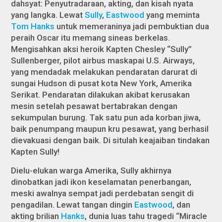
dahsyat: Penyutradaraan, akting, dan kisah nyata
yang langka. Lewat
Sully
,
Eastwood
yang meminta
Tom Hanks
untuk memeraninya jadi pembuktian dua
peraih Oscar itu memang sineas berkelas.
Mengisahkan aksi heroik Kapten Chesley “Sully”
Sullenberger, pilot
airbus
maskapai U.S. Airways,
yang mendadak melakukan pendaratan darurat di
sungai Hudson di pusat kota New York, Amerika
Serikat. Pendaratan dilakukan akibat kerusakan
mesin setelah pesawat bertabrakan dengan
sekumpulan burung. Tak satu pun ada korban jiwa,
baik penumpang maupun kru pesawat, yang berhasil
dievakuasi dengan baik. Di situlah keajaiban tindakan
Kapten Sully!
Dielu-elukan warga Amerika, Sully akhirnya
dinobatkan jadi ikon keselamatan penerbangan,
meski awalnya sempat jadi perdebatan sengit di
pengadilan. Lewat tangan dingin
Eastwood
, dan
akting brilian
Hanks
, dunia luas tahu tragedi “Miracle