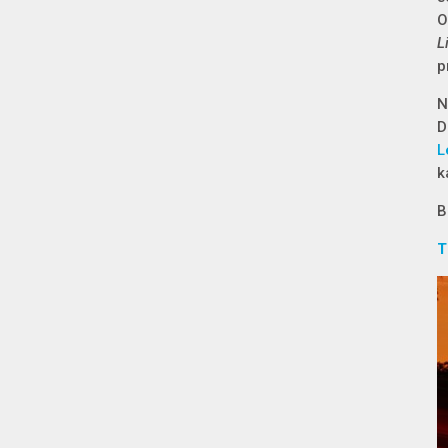
O
L
p
N
D
L
k
B
T