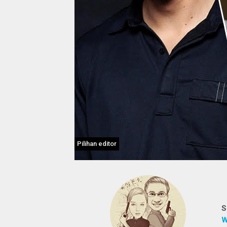
Pilihan editor
S
W