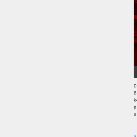
D
B
k
p
u