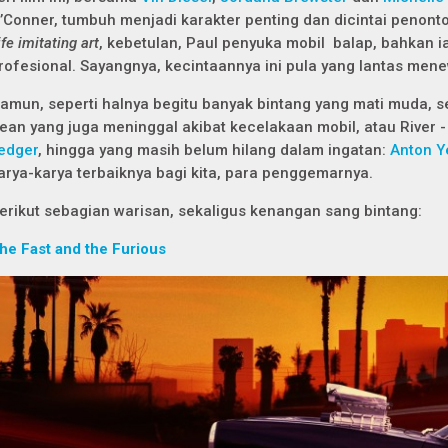
’Conner, tumbuh menjadi karakter penting dan dicintai penont
ife imitating art
, kebetulan, Paul penyuka mobil balap, bahkan
rofesional. Sayangnya, kecintaannya ini pula yang lantas me
amun, seperti halnya begitu banyak bintang yang mati muda, 
ean yang juga meninggal akibat kecelakaan mobil, atau River 
edger
, hingga yang masih belum hilang dalam ingatan:
Anton Y
arya-karya terbaiknya bagi kita, para penggemarnya.
erikut sebagian warisan, sekaligus kenangan sang bintang:
he Fast and the Furious