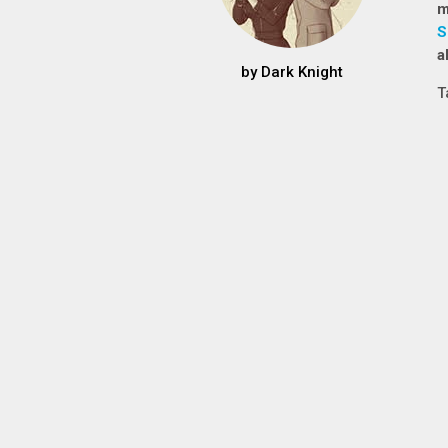
m
S
a
by
Dark Knight
T