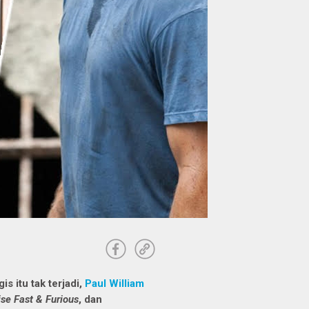
s itu tak terjadi,
Paul William
ise
Fast & Furious
, dan