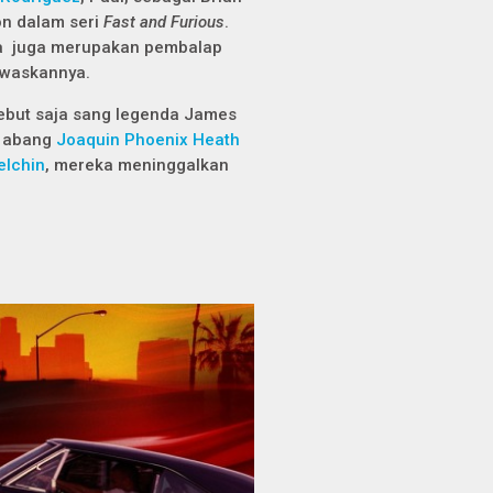
on dalam seri
Fast and Furious
.
 ia juga merupakan pembalap
newaskannya.
sebut saja sang legenda James
- abang
Joaquin Phoenix
Heath
elchin
, mereka meninggalkan