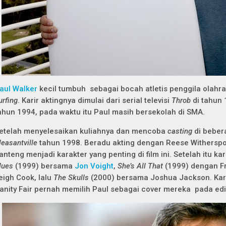
aul Walker
kecil tumbuh sebagai bocah atletis penggila olahra
urfing
. Karir aktingnya dimulai dari serial televisi
Throb
di tahun
ahun 1994, pada waktu itu Paul masih bersekolah di SMA.
etelah menyelesaikan kuliahnya dan mencoba
casting
di bebera
leasantville
tahun 1998. Beradu akting dengan Reese Withersp
anteng menjadi karakter yang penting di film ini. Setelah itu kar
lues
(1999) bersama
Jon Voight
,
She’s All That
(1999) dengan Fr
eigh Cook, lalu
The Skulls
(2000) bersama Joshua Jackson. Kar
anity Fair pernah memilih Paul sebagai cover mereka pada edis