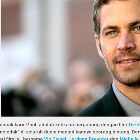
uncak karir Paul adalah ketika ia bergabung dengan film
The F
meledak” di seluruh dunia menjadikannya seorang bintang. Den
eri film ini, bersama
Vin Diesel
,
Jordana Brewster
dan
Michelle