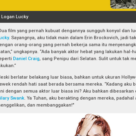
Dua film yang pernah kubuat dengannya sungguh konyol dan l
ucky
.
Sayangnya, aku tidak main dalam
Erin Brockovich
, jadi t
engan orang-orang yang pernah bekerja sama itu menyenangk
katan,” ungkapnya. “Ada banyak aktor hebat yang lakukan hal-ha
eperti
Daniel Craig
, sang Penipu dari Selatan. Sulit untuk tak 
akukan.”
eski berlatar belakang luar biasa, bahkan untuk ukuran Hollyw
ewek rendah hati saat berada bersama mereka. “Kadang aku b
ini dengan semua aktor luar biasa ini? Aku bahkan dibesarkan
ilary Swank
. Ya Tuhan, aku berakting dengan mereka, padahal
enggelikan, dan membanggakan!"