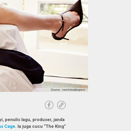
yi, penulis lagu, produser, janda
as Cage
. Ia juga cucu “The King”