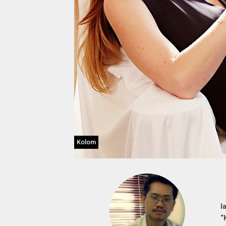
Kolom
I
“