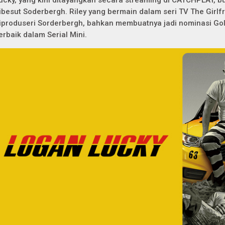
ucky,
yang kini ditayangkan secara
streaming
di CATCHPLAY, bu
ibesut Soderbergh. Riley yang bermain dalam seri TV
The Girlf
iproduseri Sorderbergh, bahkan membuatnya jadi nominasi Gol
erbaik dalam Serial Mini.