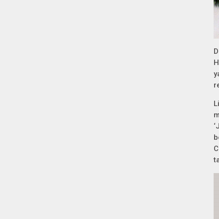
D
H
y
r
L
m
‘
b
C
t