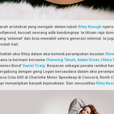
arah aristokrat yang mengalir dalam tubuh
Riley Keough
nyaris 
ollywood, kecuali seorang adik kandungnya. Ia titisan raja dun
ang ‘selamat’ dan bisa mewakili selera generasi milenial. Ia jug
endah hati.
ihatlah aksi Riley dalam aksi komedi perampokan besutan
Stev
ana ia bermain bersama
Channing Tatum
,
Adam Driver
,
Hilary
James Bond’
Daniel Craig
. Berperan sebagai penata rambut ber
ergabung dengan geng Logan bersaudara dalam aksi perampo
oca Cola 600 di Charlotte Motor Speedway di Concord, North C
api menyelipkan banyak kejenakaan. Dan sensualitas
Riley Keo