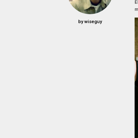
E
m
by
wiseguy